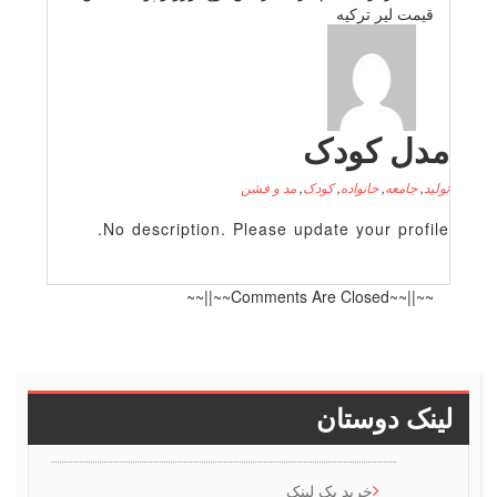
لیر تركیه
 کودک
عه
,
خانواده
,
کودک
,
مد و فشن
No description. Please update your p
~~||~~
دوستان
خرید بک لینک