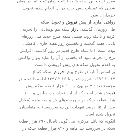
است این سكه ها به ترتیب زمان ثبت نام، در همان
كه عملیات پیش خرید در آن انجام شده، تحویل
ران شود.
ی آماری از پیش
فروش
و تحویل سكه
زهای گذشته،
بازار
سكه هم نوساناتی را تجربه
و باآنكه روند قیمتی سكه طرح جدید طی روزهای
ی هفته گذشته و نخستین روز هفته جاری، كاهشی
است، اما سكه طرح قدیم در روز گذشته، افزایش
ا تجربه نمود كه بخشی از آن را شاید بتوان واكنش
لام تحویل سكه های پیش فروشی دانست.
اس آمار، در طرح پیش
فروش
سكه كه از
۱۳۹۶.۱۱.۱۷ شروع شد و تا ۱۳۹۷.۲.۱۶ ادامه داشت، در
ون و ۶۰۰ هزار قطعه سكه پیش
شده است كه از این تعداد، یك میلیون و ۶۱۰
قطعه سكه در سررسیدهای یك و سه ماهه (معادل
بیش از ۹۵ درصد تعهدات این دو سررسید) به متقاضیان
 شده است.
آنگونه كه بانك مركزی می گوید، تابحال ۷۹۰ هزار قطعه
سكه در سررسید یك ماهه و ۸۲۰ هزار قطعه سكه در