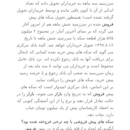
د سه ماهه به خریداران تحویل داده كه تعداد
 از آن تا كنون باقی مانده و توسط خریداران تحویل
 نشده است؛ همینطور تحویل سكه های پیش
شده در سررسید شش ماهه هم از امروز آغاز
می گردد كه بر مبنای آخرین آمار، در مجموع ۲ میلیون
۵ هزار قطعه سكه با سررسید شش ماهه تا تاریخ
۱۳۹۷.۸.۱۶ تحویل خریداران خواهد شد. البته بانك مركزی
ید كه سكه های پیش خرید شده كسانی كه تابحال
ریافت آنها به بانك رجوع نكرده اند، نزد بانك عامل
 است و خریداران می توانند تا سه ماه بعد از
سررسید به شعب آن بانك رجوع و با عرضه رسید
رید، سكه های خویش را دریافت نمایند.
ن اساس، بانك مركزی امیدوار است كه سكه های
روش
كه به تدریج وارد
بازار
می شوند،
بازار
را در
تعادل قرار دهند و نرخ را از این آشفتگی كنونی كه
تقاد كارشناسان بیش از یك میلیون تومان حباب
نجات دهد.
ای پیش فروشی با چه نرخی فروخته شده بود؟
ه كه اعداد و ارقام بانك مركزی در پیش
فروش