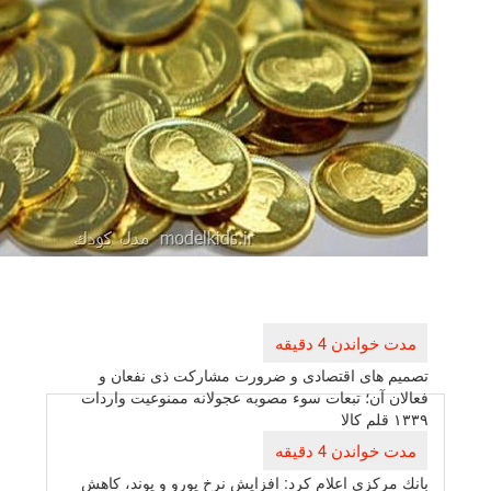
بری
ته
 های اقتصادی و ضرورت مشاركت ذی نفعان و
ن آن؛ تبعات سوء مصوبه عجولانه ممنوعیت واردات
مركزی اعلام كرد: افزایش نرخ یورو و پوند، كاهش