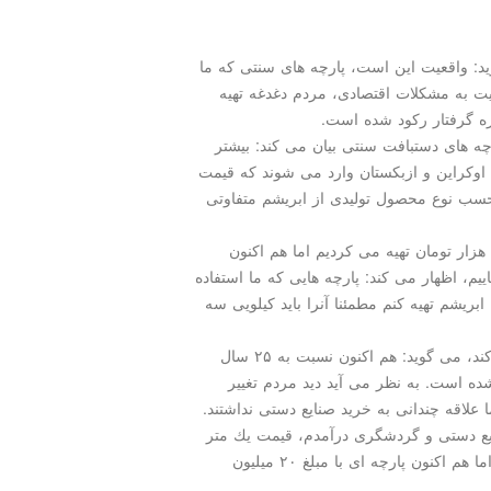
د: واقعیت این است، پارچه های سنتی كه ما
ایت به مشكلات اقتصادی، مردم دغدغه تهیه
وزه گرفتار ركود شده است.
رچه های دستبافت سنتی بیان می كند: بیشتر
 اوكراین و ازبكستان وارد می شوند كه قیمت
بر حسب نوع محصول تولیدی از ابریشم متفاوتی
او با اشاره به اینكه اوایل پارسال ابریشم را كیلویی ۳۰۰ هزار تومان تهیه می كردیم اما هم اكنون
اییم، اظهار می كند: پارچه هایی كه ما استفاده
بریشم تهیه كنم مطمئنا آنرا باید كیلویی سه
این بافنده كه حدود ۲۵ سال است در این حوزه كار می كند، می گوید: هم اكنون نسبت به ۲۵ سال
ه است. به نظر می آید دید مردم تغییر
 علاقه چندانی به خرید صنایع دستی نداشتند.
 صنایع دستی و گردشگری درآمدم، قیمت یك متر
پارچه زربفت ۳۰ هزار تومان بود و كسی آنرا نمی خرید اما هم اكنون پارچه ای با مبلغ ۲۰ میلیون