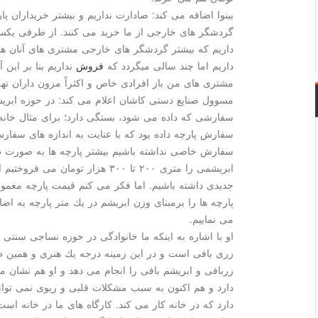
بینوا اضافه می كند: صادارت نداریم و بیشتر خریداران پ
گردشگر های خارجی از ما خرید می كنند. از طرفی یكس
داریم كه بیشتر گردشگر های خارجی مشتری های آنان هس
داریم اما چند سالی میگردد كه
فروش
نداریم بنا بر این 
مشتری های من باز افرادی خاص و اكثراً مزون داران تهر
مسوول صنایع دستی كاشان اعلام می كند: در حوزه ابریشم
سفارشی كه داده می شود، بستگی دارد؛ برای مثال خانه ع
سفارش پارچه داده بود كه با عنایت به اندازه های سفارش،
سفارش خاصی نداشته باشیم بیشتر پارچه ها به صورت طا
ابریشمی را متری ۲۰۰ تا ۳۰۰ هزار تو
پارچه ها را برمبنای وزن ابریشم در یك متر پارچه به اض
می نماییم.
او با اشاره به اینكه ما خانوادگی در حوزه نساجی سنتی
زری بافی است و در این زمینه درجه یك هنری و همین 
دارد و هم اكنون به سبب مشكلات قلبی و ریوی نمی توان
دارد كه در خانه كار می كند. كارگاه های ما در خانه اس