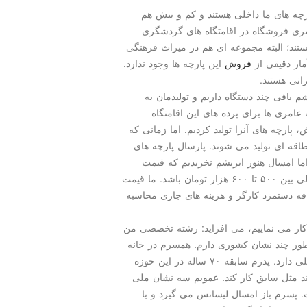
ارچه های ما داخلی هستند و كم و بیش هم
ری فروشگاه در اقامتگاه های گردشگری
تند؛ البته مجموعه ای هم در میراث فرهنگی
آمار دقیقی از
فروش
این پارچه ها وجود ندارد.
انی هستند.
 بافی چند دستگاه داریم و تولیدمان به
امری ها برای پرده های این اقامتگاه
 پارچه های آنرا تولید كردیم. اما زمانی كه
قه ای تولید می شوند. پارسال پارچه های
مان می فروختیم اما امسال هنوز ابریشم نخریدیم كه قیمت
جدیدی داشته باشیم. اما فكر می كنم قیمت پارچه معمولی بین ۵۰۰ تا ۶۰۰ هزار تومان باشد. ما قیمت
افه دستمزد كارگر و هزینه های جاری محاسبه
 كار می نماییم، می افزاید: رشته تخصصی من
طور چند نشان كشوری دارم. همسرم در خانه
زربافی و ابریشم بافی را انجام می دهد و او هم نشان ملی دارد. پدرم سابقه ۷۰ ساله در این حوزه
د مثل سابق كار كند. عمویم سه نشان ملی
ت. پسرم باز امسال لیسانس می گیرد و با