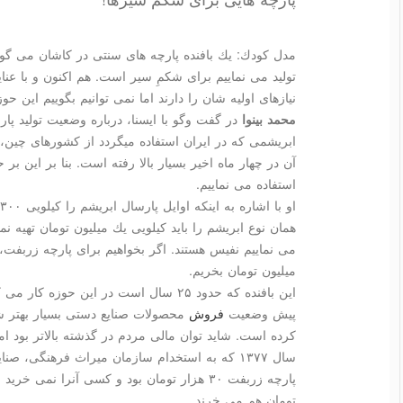
مدل كودك: یك بافنده پارچه های سنتی در كاشان می گوی
تولید می نماییم برای شكمِ سیر است. هم اكنون و با عن
نیازهای اولیه شان را دارند اما نمی توانیم بگوییم این ح
محمد بینوا
در گفت وگو با ایسنا، درباره وضعیت تولید پا
ابریشمی كه در ایران استفاده میگردد از كشورهای چین،
آن در چهار ماه اخیر بسیار بالا رفته است. بنا بر این 
استفاده می نماییم.
همان نوع ابریشم را باید كیلویی یك میلیون تومان تهیه نم
می نماییم نفیس هستند. اگر بخواهیم برای پارچه زربفت، ا
میلیون تومان بخریم.
پیش وضعیت
فروش
محصولات صنایع دستی بسیار بهتر شد
كرده است. شاید توان مالی مردم در گذشته بالاتر بود اما
سال ۱۳۷۷ كه به استخدام سازمان میراث فرهنگی،
تومان هم می خرند.