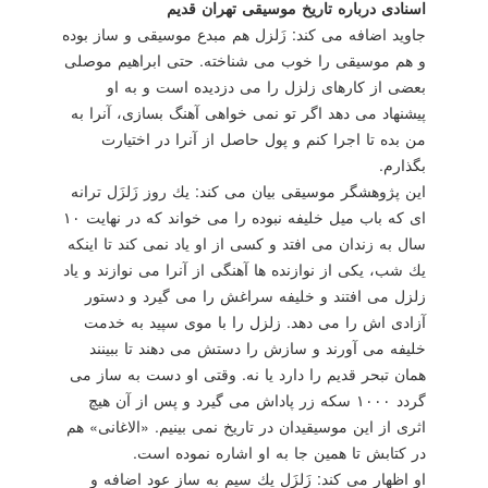
اسنادی درباره تاریخ موسیقی تهران قدیم
جاوید اضافه می كند: زَلزل هم مبدع موسیقی و ساز بوده
و هم موسیقی را خوب می شناخته. حتی ابراهیم موصلی
بعضی از كارهای زلزل را می دزدیده است و به او
پیشنهاد می دهد اگر تو نمی خواهی آهنگ بسازی، آنرا به
من بده تا اجرا كنم و پول حاصل از آنرا در اختیارت
بگذارم.
این پژوهشگر موسیقی بیان می كند: یك روز زَلزَل ترانه
ای كه باب میل خلیفه نبوده را می خواند كه در نهایت ۱۰
سال به زندان می افتد و كسی از او یاد نمی كند تا اینكه
یك شب، یكی از نوازنده ها آهنگی از آنرا می نوازند و یاد
زلزل می افتند و خلیفه سراغش را می گیرد و دستور
آزادی اش را می دهد. زلزل را با موی سپید به خدمت
خلیفه می آورند و سازش را دستش می دهند تا ببینند
همان تبحر قدیم را دارد یا نه. وقتی او دست به ساز می
گردد ۱۰۰۰ سكه زر پاداش می گیرد و پس از آن هیچ
اثری از این موسیقیدان در تاریخ نمی بینیم. «الاغانی» هم
در كتابش تا همین جا به او اشاره نموده است.
او اظهار می كند: زَلزَل یك سیم به ساز عود اضافه و