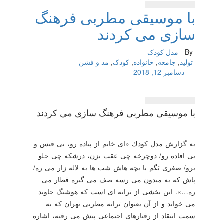
با موسیقی مطربی فرهنگ
سازی می كردند
By -
مدل کودک
تولید
,
جامعه
,
خانواده
,
کودک
,
مد و فشن
-
دسامبر 12, 2018
با موسیقی مطربی فرهنگ سازی می كردند
به گزارش مدل كودك «ای خانم از پیاده رو، بی فیس و
بی افاده رو/ دوچرخه چی عقب بزن، درشكه چی جلو
برو/ صغری بَگم با بچه هاش شب ها به لاله زار می ره/
پاش كه به میدون می رسه صف می گیره قطار می
ره…». این بخشی از ترانه ای است كه هوشنگ جاوید
می خواند و از آن بعنوان ترانه مطربی تهران كه به
سمت انتقاد از رفتارهای اجتماعی پیش می رفته، اشاره