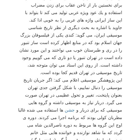
برای نخستین بار از ناخن عقاب برای زدن مضراب
استفاده و یك عود ویژه عربی تولید می كند تا بتواند با
این ساز ایرانی واژه های عربی را به خوبی ادا كند.
جاوید با اشاره به بحث دیگری از نظر تاریخ شناسی
موسیقی ایران، می گوید: كندی یكی از فیلسوفان بزرگ
جهان اسلام بود كه در منابع اظهار كرده است ساز تنبور
را در ری و طبرستان خوب می نواختند و این مورد نشان
داده است در تهران تنبور یا دو تاری كه می گوییم وجود
داشته است. از روی این اسناد می توان متوجه شد،
تاریخ موسیقی در تهران قدیم كجا بوده است.
این پژوهشگر موسیقی اعلام می كند: اگر جریان تاریخ
موسیقی را دنبال نماییم، با شكل گرفتن جدی تهران
بعنوان پایتخت، تغییر و تحول عظیمی در تهران صورت
می گیرد. دربار نیاز به موسیقی داشته و گروه هایی
موسیقی كه برای دربار و
جشن
ها استفاده می شده غالبا
مطربان كولی بودند كه برنامه اجرا می كردند. دوره ی
اوج این گروه ها مربوط به دوره ناصرالدین شاه می
گردد كه ما شاهد نوازنده و خواننده هایی مثل خانم
«منوریا» یا خانمی معروف به اُرگی (نوازنده ارگ)