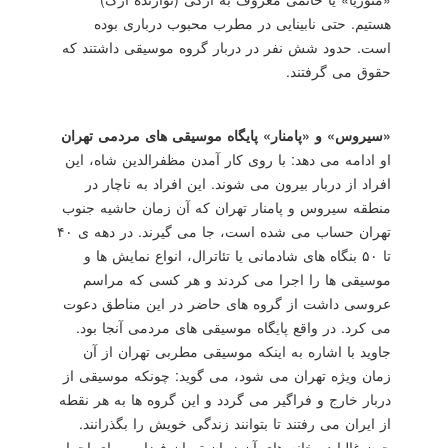
هستیم. حتی نابینایی در مطرب محبوب درباری بوده
است. حدود شش نفر در دربار گروه موسیقی داشتند كه
حقوق می گرفتند.
«سیروس» و «پامنار» پایگاه موسیقی های مردمی تهران
او ادامه می دهد: با روی كار آمدن مظفرالدین شاه، این
افراد از دربار بیرون می شوند. این افراد به ناچار در
منطقه سیروس و پامنار تهران كه آن زمان حاشیه جنوب
تهران حساب می شده است، جا می گیرند. در دهه ی ۴۰
تا ۵۰ بنگاه های شادمانی یا تئاترال، انواع نمایش ها و
موسیقی ها را اجرا می كردند و هر كسی كه مراسم
عروسی داشت از گروه های حاضر در این مناطق دعوت
می كرد. در واقع پایگاه موسیقی های مردمی آنجا بود.
جاوید با اشاره به اینكه موسیقی مطربی تهران از آن
زمان ویژه تهران می شود، می گوید: چونكه موسیقی از
دربار خارج و فراگیر می گردد و این گروه ها به هر نقطه
از ایران می رفتند تا بتوانند زندگی خویش را بگذرانند.
چون غالبا در خانه های آن زمانِ تهران فضایی برای اجرا