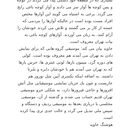
و پس كوچه ها آواز سر می دادند و آواز كوچه باغی رایج
می گردد. برخی به اشتباه می گویند این آوازها مختص
افراد مست بوده است در حالیكه آوازها را مردمی كه
خسته از كار بر می گشتند و تلاش می كردند خودشان را
آرام كنند، به زبان می آوردند. آوازهای كوچه باغی به
بیات تهران معروف است.
جاوید بیان می كند: موسیقی گروه هایی كه برای نمایش
دادن به تهران می آمدند هم معروف بوده است. كولی
های دوره گرد، میمون بازها، لوتی عنتری ها، خرس بازها
كه به تهران می آمدند هم با خودشان دایره و سُرنا
داشتند. به اضافه اینكه یكسری آیین مثل نوروز هم
جاریست و چون یك جریان نمایشی موسیقیایی مثل آتش
افروزها و حاجی فیروزها دارد، به شكلی جزو موسیقی
تهران قدیم حساب می شدند و گذشته از آن، موسیقی
مجلسی یا درباری بعدها به موسیقی ردیف و دستگاه و
سپس ملی تبدیل می گردد و حالت جدی تری پیدا كرده
است.
هوشنگ جاوید