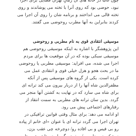
نبود، حوضی بود كه روی آنرا با تخته می پوشاندند و روی
تخته قالی می انداختند و برنامه شان را روی آن اجرا می
كردند بنابراین به آنها مطرب روحوضی می گفتند.
موسیقی انتقادی قوی به نام مطربی و روحوضی
این پژوهشگر با اشاره به اینكه موسیقی روحوضی هم
موسیقی سبكی بوده كه در آن موقعیت ها برای مردم
اجرا می شده، می افزاید: موسیقی مطربی یا روحوضی
ما در بحث هجو و هزل خیلی قوی و انتقادی عمل می
كرده است. یكی از گروه های موسیقی پس از آنكه
مظفرالدین شاه آنها را از دربار بیرون می كند ترانه ای
برای شاه می سازد كه در نهایت به كشتن آنها منجر می
گردد. بدین سان ترانه های مطربی به سمت انتقاد از
رفتارهای اجتماعی پیش می رود.
او ادامه می دهد: برای مثال وقتی قوانین ترافیكی در
تهران اجرا می گردد ترانه ای با عنوان «ای خانم از پیاده
رو بی فیس و بی افاده رو/ دوچرخه چی عقب بزن،
درشكه چی جلو برو/ صغری بگم با بچه هاش شب ها به