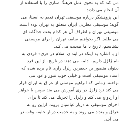
می كند كه به نحوی عمل فرهنگ سازی را با استفاده از
آن انجام می دادند.
این پژوهشگر درباره موسیقی تهران قدیم به ایسنا، می
گوید: موسیقی مطربی ایران متعلق به تهران بوده است.
موسیقی تهران و اطراف آن هر كدام بحث جداگانه ای
می طلبد. اگر بخواهیم سابقه تهران را برای موسیقی
بشناسیم، تاریخ با ما صحبت می كند.
او با اشاره به اینكه در ابتدای اسلام در «ری» فردی به
نام زَلزَل داریم، ادامه می دهد: در تاریخ، از این فرد
بعنوان منصور بن جعفربن زلزل رازی نام برده شده كه
استاد موسیقی است و خیلی خوب تنبور و عود می
نواخته. زمانی كه ابراهیم موصلی از عراق به ایران فرار
می كند نزد زلزل در ری آموزش می بیند سپس با خواهر
او ازدواج می كند و زلزل را تحریك می كند تا برای
اجرای موسیقی به دربار عباسیان بروند. ازاین رو به
عراق و بغداد می روند و به خدمت دربار خلیفه وقت در
می آیند.