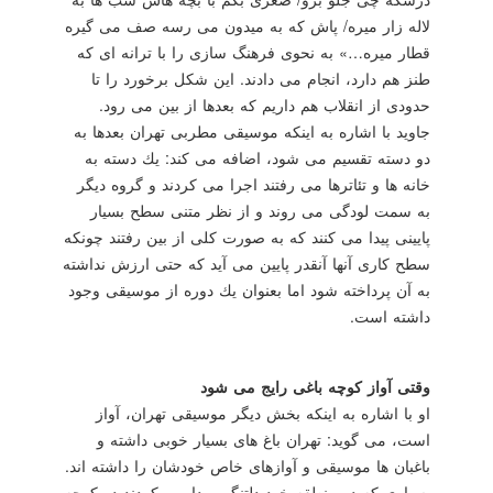
لاله زار میره/ پاش كه به میدون می رسه صف می گیره
قطار میره…» به نحوی فرهنگ سازی را با ترانه ای كه
طنز هم دارد، انجام می دادند. این شكل برخورد را تا
حدودی از انقلاب هم داریم كه بعدها از بین می رود.
جاوید با اشاره به اینكه موسیقی مطربی تهران بعدها به
دو دسته تقسیم می شود، اضافه می كند: یك دسته به
خانه ها و تئاترها می رفتند اجرا می كردند و گروه دیگر
به سمت لودگی می روند و از نظر متنی سطح بسیار
پایینی پیدا می كنند كه به صورت كلی از بین رفتند چونكه
سطح كاری آنها آنقدر پایین می آید كه حتی ارزش نداشته
به آن پرداخته شود اما بعنوان یك دوره از موسیقی وجود
داشته است.
وقتی آواز كوچه باغی رایج می شود
او با اشاره به اینكه بخش دیگر موسیقی تهران، آواز
است، می گوید: تهران باغ های بسیار خوبی داشته و
باغبان ها موسیقی و آوازهای خاص خودشان را داشته اند.
بسیاری كه در منطقه خود دلتنگی پیدا می كردند در كوچه