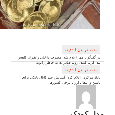
بری
ته
تگو با مهر اعلام شد؛ مصرف داخلی زعفران كاهش
رد، كندی روند صادرات به خاطر ژانویه
مركزی اعلام كرد؛ گشایش چند كانال بانكی برای
و انتقال ارز با برخی كشورها
 کودک