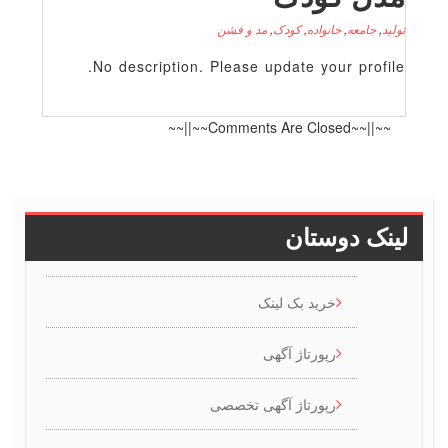
عه
,
خانواده
,
کودک
,
مد و فشن
No description. Please update your p
~~||~~
دوستان
خرید بک لینک
رپورتاژ آگهی
رپورتاژ آگهی تخصصی