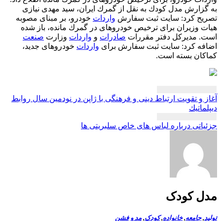
زارش مدل كودك به نقل از گمرك ایران، سید مهدی نیازی
یح كرد: سایت ثبت سفارش
واردات
خودرو، بر مبنای مصوبه
 وزیران برای ترخیص خودروهای در گمرك مانده، باز شده
. مدیركل دفتر مقررات
صادرات
و
واردات
وزارت
صنعت
ه كرد: سایت ثبت سفارش برای
واردات
خودروهای جدید،
ان بسته است.
بری
 و تقویت ارتباط دینی و فرهنگی با ژاپن در نودمین سال روابط
ته
ماتیك
اتی درباره لباس های خاص سلبریتی ها
ل کودک
,
جامعه
,
خانواده
,
کودک
,
مد و فشن