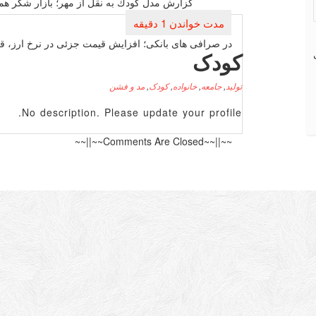
نوشته
گزارش مدل كودك به نقل از مهر؛ بازار شكر هم
در صرافی های بانكی؛ افزایش قیمت جزئی در نرخ ارز، قیمت دلار به ۱۵۰
کودک
تولید
,
جامعه
,
خانواده
,
کودک
,
مد و فشن
No description. Please update your profile.
~~||~~Comments Are Closed~~||~~