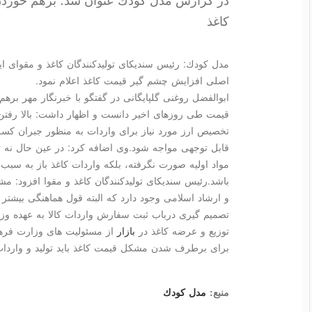
كاغذ
مدل كودك: رئیس سندیكای تولیدكنندگان كاغذ و مقوای ای
اصلی افزایش چشم گیر قیمت كاغذ اعلام نمود.
ابوالفضل روغنی گلپایگانی در گفتگو با خبرنگار مهر بر
قیمت طی روزهای اخیر دانست و اظهار داشت: بالا رفتن
تخصیص ارز مورد نیاز برای واردات به منظور جبران كس
قابل توجهی مواجه شود.وی اضافه كرد: در عین حال نه تنه
مواد اولیه صورت نگرفته، بلكه واردات كاغذ باز به س
باشد.رئیس سندیكای تولیدكنندگان كاغذ و مقوا افزود: 
و ارشاد اسلامی وجود دارد كه البته قول هماهنگی بیشت
تصمیم گیری درباب ثبت سفارش واردات كالا به عهده و
توزیع و عرضه كاغذ در
بازار
از مسئولیت های وزارت فره
برای برطرف شدن مشكل قیمت كاغذ باید تولید و واردات 
منبع:
مدل كودك