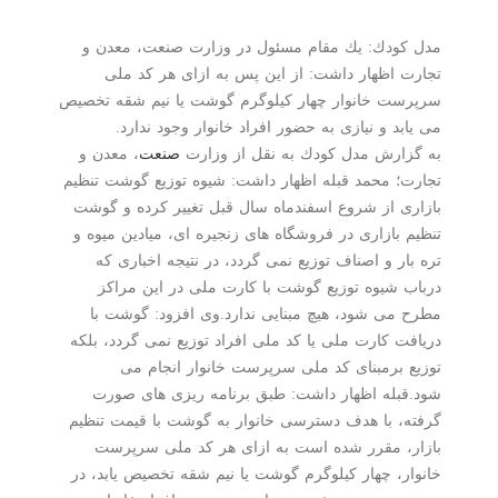
مدل كودك: یك مقام مسئول در وزارت صنعت، معدن و
تجارت اظهار داشت: از این پس به ازای هر كد ملی
سرپرست خانوار چهار كیلوگرم گوشت یا نیم شقه تخصیص
می یابد و نیازی به حضور افراد خانوار وجود ندارد.
به گزارش مدل كودك به نقل از وزارت
صنعت
، معدن و
تجارت؛ محمد قبله اظهار داشت: شیوه توزیع گوشت تنظیم
بازاری از شروع اسفندماه سال قبل تغییر كرده و گوشت
تنظیم بازاری در فروشگاه های زنجیره ای، میادین میوه و
تره بار و اصناف توزیع نمی گردد، در نتیجه اخباری كه
درباب شیوه توزیع گوشت با كارت ملی در این مراكز
مطرح می شود، هیچ مبنایی ندارد.وی افزود: گوشت با
دریافت كارت ملی یا كد ملی افراد توزیع نمی گردد، بلكه
توزیع برمبنای كد ملی سرپرست خانوار انجام می
شود.قبله اظهار داشت: طبق برنامه ریزی های صورت
گرفته، با هدف دسترسی خانوار به گوشت با قیمت تنظیم
بازار، مقرر شده است به ازای هر كد ملی سرپرست
خانوار، چهار كیلوگرم گوشت یا نیم شقه تخصیص یابد، در