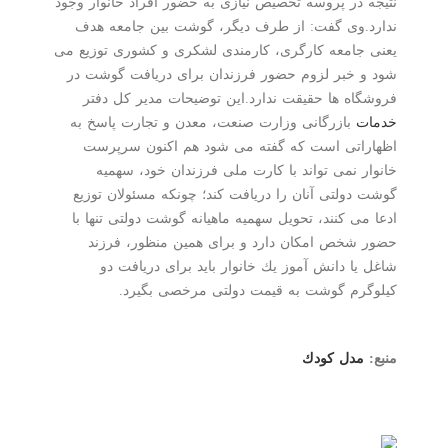
نتیجه در پروسه تخصیص نیازی به حضور افراد خانوار وجود
ندارد.وی گفت: از طرف دیگر، گوشت بین جامعه هدف
یعنی جامعه كارگری، كارمندی لشكری و كشوری توزیع می
شود و خبر لزوم حضور فرزندان برای دریافت گوشت در
فروشگاه ها حقیقت ندارد.این توضیحات مدیر كل دفتر
خدمات
بازرگانی وزارت صنعت، معدن و تجارت پاسخ به
اظهاراتی است كه گفته می شود هم اكنون سرپرست
خانوار نمی تواند با كارت ملی فرزندان خود، سهمیه
گوشت دولتی آنان را دریافت كند؛ چونكه مسئولان توزیع
ادعا می كنند، تحویل سهمیه ماهیانه گوشت دولتی تنها با
حضور شخص امكان دارد و برای همین منظور، فرزند
شاغل یا دانش آموز یك خانوار باید برای دریافت دو
كیلوگرم گوشت به قیمت دولتی مرخصی بگیرد.
منبع:
مدل كودك