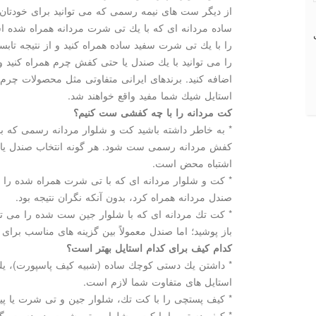
از دیگر ست های نیمه رسمی كه می توانید برای خودتان
ساده مردانه ای كه با یك تی شرت مردانه همراه شده اس
را با یك تی شرت سفید ساده همراه كنید و از نتیجه تاب
را می توانید با یك صندل یا حتی كفش چرم همراه كنید و
اضافه كنید. برندهای ایرانی متفاوتی مثل محصولات چرم
استایل شیك شما مفید واقع خواهند شد.
كت مردانه را با چه كفشی ست كنیم؟
* به خاطر داشته باشید كت و شلوار مردانه رسمی كه با 
كفش مردانه رسمی ست شود. هر گونه انتخاب صندل یا 
اشتباه محض است.
* كت و شلوار مردانه ای كه با تی شرت همراه شده را 
صندل مردانه همراه كرد، بدون آنكه نگران نتیجه بود.
* كت تك مردانه ای كه با شلوار جین ست شده را می تو
باز پوشید؛ اما صندل معمولاً بین گزینه های مناسب برای 
كدام كیف برای كدام استایل بهتر است؟
* داشتن یك دستی كوچك ساده (شبیه كیف پاسپورت)، ی
استایل های متفاوت شما لازم است.
* كیف پستچی را با كت تك، شلوار جین و تی شرت یا پیر
* كیف دستی را با كت و شلوار و تی شرت، در دست بگی