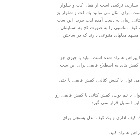
 بسازید، تركیبی است از همان كت و شلوار
ت. برای مثال می توانید یك كت و شلوار بژ
ستانی زیبای به دست آمده لذت ببرید. این ست
 كیف مناسبی را به صورت كج به استایلتان
 مشهد مدلهای متنوعی دارند كه در ساختن
پیراهن همراه شده است، نباید با چیزی جز
كفش های به اصطلاح قایقی برای این ست
می توان با كفش كتانی، كفش قایقی یا حتی
ان با نیم بوت، كفش كتانی یا كفش قایقی رو
این استایل قرار نمی گیرد.
ك كیف اداری و یك كیف مدل پستچی برای
اهن همراه كنید.
رید.