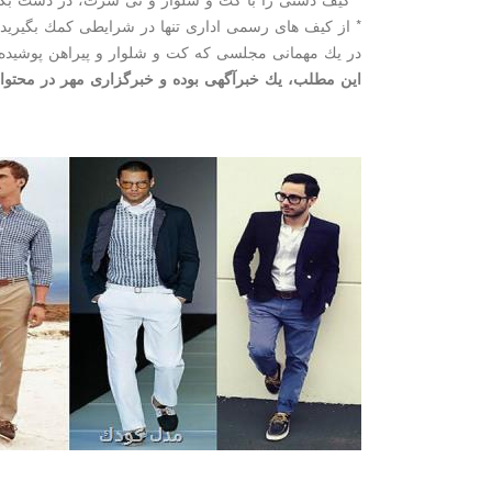
* از كیف های رسمی اداری تنها در شرایطی كمك بگیرید
در یك مهمانی مجلسی كه كت و شلوار و پیراهن پوشیده 
این مطلب، یك خبرآگهی بوده و خبرگزاری مهر در محتوای