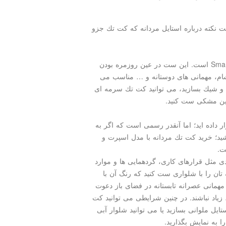
ت نكته درباره استایل مردانه كه كت تك جزو
یكی از انواع ست های مردانه اسمارت كژوال Smart Casual است. این ست در عین روزمره بودن
ام، مهمانی های دوستانه و … مناسب می
 و شیك بسازید، می توانید كت تك سرمه ای
جین مشكی ست كنید.
ر داده اید؛ اما آنقدر رسمی است كه اگر به
شید؛ خرید كت تك مردانه با مدل اسپرت و
ت.
ردی مثل قرارهای كاری، گردهمایی ها و موارد
ان را با شلواری ست كنید كه رنگ آن با
مهمانی عصرانه تابستانه در فضای باز دعوت
 زیاد نباشند. در چنین شرایطی می توانید كت
ایل ملوانی بسازید یا می توانید شلوار آبی
ا به نمایش بگذارید.