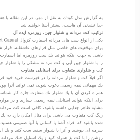
به گزارش مدل كودك به نقل از مهر، در این مقاله با هف
جدا نشدنی آن هاست، بیشتر آشنا خواهید شد.
تركیب كت مردانه و شلوار جین، روزمره ایده آل
برای موقعیت های خاصی مثل قرارهای عاشقانه، قرار ش
باشد. به جهت اینكه بتوانید یك ست روزمره اما اسمارت
را با شلوار جین آبی و كت مردانه مشكی را با شلوار 
كت و شلواری متفاوت برای استایلی متفاوت
اگر قبلاً كت و شلوار مردانه را در فهرست خرید خود قرا
یك مهمانی نیمه رسمی دعوت شوید، نمی توانید آنرا بپو
همراه كردن آن با یك شلوار تك متفاوت چاره كار شماس
برای اینكه بتوانید استایلی نیمه رسمی بسازید و در موا
مشابه ظاهر جذابی داشته باشید، كافی است كت مردانه ت
رنگ كت متفاوت می باشد. برای مثال امكان دارد به یك 
شده باشید كه افراد آشنا یا كسانی با آنها صمیمی هستید،
سرمه ای بپوشید و آنرا با شلوار سفید ست كنید و یك است
روشن را با كت بژ همراه كنید و یك استایل خنك مردانه ر