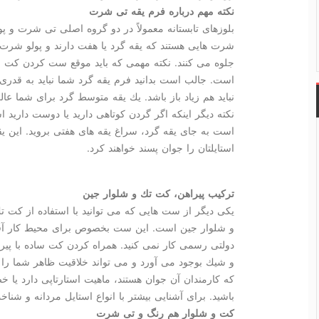
نكته مهم درباره فرم یقه تی شرت
بلوزهای تابستانه معمولاً در دو گروه اصلی تی شرت و پ
شرت هایی هستند كه یقه گرد یا هفت دارند و پولو شرت 
جلوه می كنند. نكته مهمی كه باید موقع ست كردن كت و
است. جالب است بدانید فرم یقه گرد شما نباید به قدری
نباید هم زیاد باز باشد. یك یقه متوسط گرد برای شما عال
نكته دیگر اینكه اگر گردن كوتاهی دارید یا دوست دارید است
است به جای یقه گرد، سراغ یقه های هفتی بروید. این یق
استایلتان را جوان پسند خواهند كرد.
تركیب پیراهن، كت تك و شلوار جین
یكی دیگر از ست هایی كه می توانید با استفاده از كت تك 
و شلوار جین است. این ست بخصوص برای محیط كار آقایا
دولتی رسمی كار نمی كنید. همراه كردن كت ساده با پی
و شیك بوجود می آورد و می تواند خلاقیت ظاهر شما را 
كه كارمندان آن جوان هستند، ماهیت استارتاپی دارد ی
باشید. برای آشنایی بیشتر با انواع استایل مردانه و شن
كت و شلوار هم رنگ و تی شرت