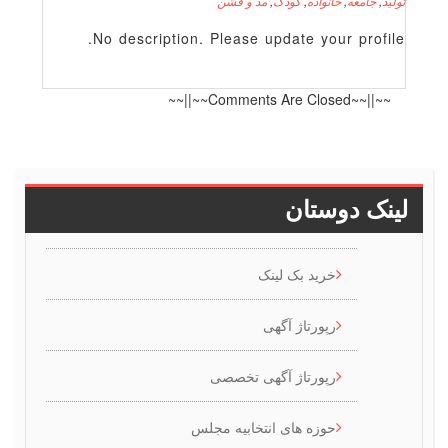
لید
,
جامعه
,
خانواده
,
کودک
,
مد و فشن
No description. Please update your profile
~~||~~Comments Are Closed~~||~~
ینک دوستان
خرید بک لینک
رپورتاژ آگهی
رپورتاژ آگهی تخصصی
حوزه های انتخابیه مجلس