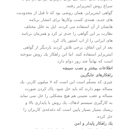
سراغ روش اینترپرایز رفتند.
گواهی اینترپرایز، همان روشی بود كه تا قبل از محدودیت
های جدید، همه‌ی كسب وكارها برای انتشار برنامه
هایشان از آن استفاده می كردند. اپل به علل مختلف
نظارت بر این گواهی را جدی تر كرد و همزمان برنامه
های ایرانی را از اپ استور پاك كرد.
بعد از این اتفاق، برخی تلاش كردند باردیگر از گواهی
اینترپرایز استفاده كنند. اما این راهكار یك روش سوخته
است كه نهایتاً چند روز دوام دارد.
اطلاعات بیشتر و نصب سیبچه
راهكارهای جایگزین
چیزی كه مسلّم است این است كه ۷ میلیون كاربر، یك
مساله مهم دارند كه باید حل شود. پاك كردن صورت
مساله و عقب نشینی هم هیچ مشكلی را حل نمی نماید.
به كارگیری سیستم ادهاك، یك روش با پایداری بالا و
ریسك بسیار بسیار پایین است كه دغدغه‌ی كاربران را
حل كرده.
یك راهكار پایدار و امن