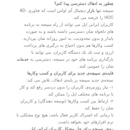
چطور به ادهاك دسترسی پیدا كنم؟
سیبچه تنها
بازار
دیجیتال آی اواس است كه فناوری AD-
HOC را عرضه می كند.
كاربران ایرانی اپل می توانند از راه سیبچه به برنامه
های دلخواه شان دسترسی داشته باشند و به صورت
پایدار و بدون محدودیت، به امور روزانه شان بپردازند.
كسب وكارها هم بدون احتیاج به درگیری های پرداخت
ارزی و ثبت تك تك دستگاه كاربران، می توانند با
بارگذاری برنامه های خود در سیبچه، دسترسی به
خدمات
شان را عمومی كنند.
فایده‌ی سیبچه‌ی جدید برای كاربران و كسب وكارها
نسخه‌ی جدید سیبچه بر پایه‌ی ادهاك، تلاش می كند:
۱- نیاز روزمره‌ی كاربران را بدون دردسر رفع كند و كار
با برنامه های مختلف اپل را ممكن كند
۲- ارتباط بین كسب وكارها (توسعه دهندگان) و كاربران
شان را حفظ كند
تا زمانی كه اشتراك كاربر فعال باشد، هیچ نوع مشكلی با
نرم افزارهای خود نخواهد داشت.
روش سیبچه برای حل مشكل كاربران ایرانی اپل