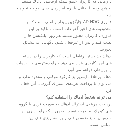
تا زمانی كه كاربران عضو شبكه ارتباطی ادعاك هستند،
به هیچ وجه با اختلال با نرم افزارهای شان مواجه نخواهند
شد.
فناوری AD-HOC جایگزین پایدار و امنی است كه به
محدودیت های اخیر آخر داده است. با تاكید بر این
فناوری، كاربران مجبور نیستند هر روز اپلیكیشن ها را
نصب كنند و پس از غیرفعال شدنِ ناگهانی، به مشكل
بخورند.
ادهاك یك بستر ارتباطی است كه كاربران را در دسته
های امن كاربری قرار می دهد و راه دسترسی به خدمات
را برایشان فراهم می آورد.
ادهاك برخلاف اینترپرایز كاركرد موقتی و محدود ندارد و
می توان با پرداخت هزینه‌ی اشتراك گروهی، آنرا فعال
كرد.
می توانم شخصاً ادهاك را استفاده كنم؟
پرداخت هزینه‌ی اشتراك ادهاك به صورت فردی یا گروه
های كوچك به صرفه نیست. ضمن اینكه راه اندازی این
سرویس، تابع تخصص فنی و برنامه ریزی های بین
المللی است.