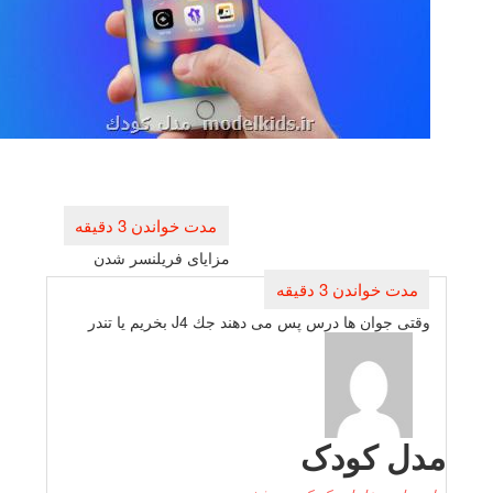
راهبری
نوشته
مزایای فریلنسر شدن
وقتی جوان ها درس پس می دهند جك J4 بخریم یا تندر
دل کودک