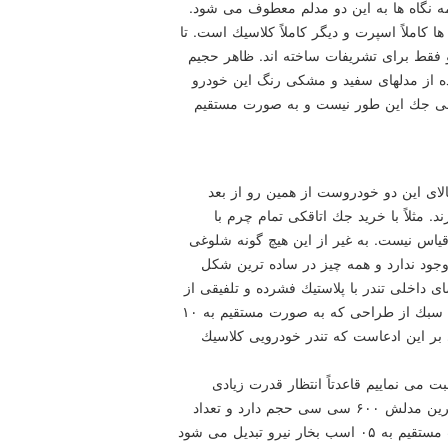
نگاه ها به این دو مدلم معطوف می شود.
ا كاملاً اسپرت و دیگر كاملاً كلاسیك است. تا
و فقط برای تشریفات ساخته اند. ظاهر حجیم
اده از مدلهای سفید و مشكی رنگ این خودرو
فی جك این طور نیست و به صورت مستقیم
لای این دو خودروست از همین رو از بعد
. مثلاً با خرید جك اتاقكی تمام چرم با
یاس نیست. به غیر از این هیچ گونه شلوغی
جود ندارد و همه چیز در ساده ترین شكل
خلی تندر با پلاستیك فشرده و تلفیقی از
پیچیده ترین رابط كاربری ممكن طراحی شده است. این سبك از طراحی كه به صورت مستقیم به ۱۰
بر این ادعاست كه تندر خودرویی كلاسیك
ت می نماییم قاعدتاً انتظار قدرت زیادی
نداریم اما تندر سورپرایزتان خواهدنمود. تندر در پایه ای ترین مدلش ۶۰۰ سی سی حجم دارد و تعداد
دور موتور كمتری هم می زند. این میزان حجم به صورت مستقیم به ۰۵ اسب بخار نیرو تبدیل می شود