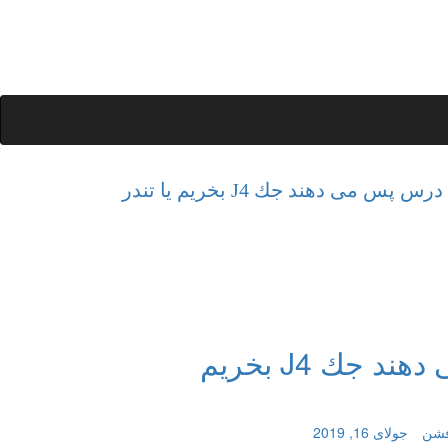
س می دهند جك J4 بخریم یا تندر
وقتی جوان ها درس پس می دهند جك J4 بخریم
فشن
جولای 16, 2019