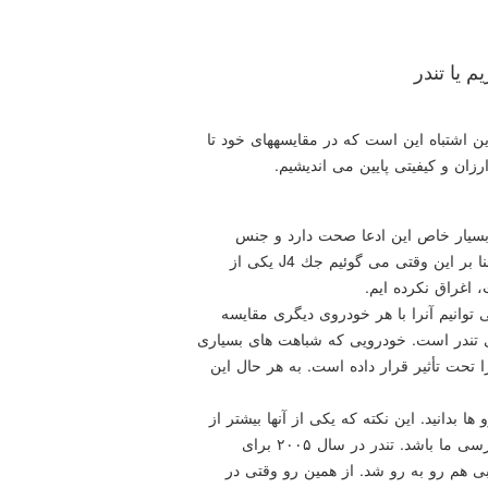
مدل كودك: اشتباه رایجی در بین ما ایرانیان وجود دارد. این اشتباه این است كه در مقایسه‎های خود تا
زان و كیفیتی پایین می اندیشیم.
 بسیار خاص این ادعا صحت دارد و جنس
موردبررسی ما خیلی ارزان است اما بی كیفیت نیست. بنا بر این وقتی می گوئیم جك J4 یكی از
 اغراق نكرده ایم.
توانیم آنرا با هر خودروی دیگری مقایسه
ی تندر است. خودرویی كه شباهت های بسیاری
 J4 را تحت تأثیر قرار داده است. به هر حال این
ا بدانید. این نكته كه یكی از آنها بیشتر از
۱۰ سال سن دارد می تواند نكته مناسبی برای شروع بررسی ما باشد. تندر در سال ۲۰۰۵ برای
سبی هم رو به رو شد. از همین رو وقتی در