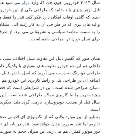
سال ۲۰۱۴ خودرویی چون جك J4 وارد
بازار
می شود همه 
قبل ازهر چیزی باید بدانید كه طراحی یكی از این خودرو ه
حدی كه گاهی اوقات امكان دارد فكر كنید تندر را فقط 
و لبه های تیزی كه در طراحی آن به كار رفته اند، استف
را به سمت مقاصد سیاسی و تشریفاتی می برد. از طر
برای نسل جوان تر طراحی شده است.
همان طور كه گفتیم دلیل این تفاوت نسل اختلاف سنی با
داخلی هم این دو خودرو تفاوت های بسیاری با یكدیگر دارند
طراحی دو رنگ به دست می آورید كه اصل با ندر قابل ق
اضافه ای در طراحی پنل و رابط كاربری این خودرو هم و
ممكن طراحی شده است. این در شرایطی است كه فضای دا
سال قبل از صنعت خودروسازی بازمی گردد دلیل دیگری 
است.
به غیر از این موارد وقتی كه از تكنولوژی ای قدیمی صحب