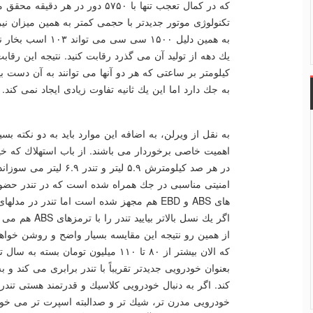
تكنولوژی موتور جدیدتر با حجمی كمتر به همین میزان ن
به همین دلیل ۱۵۰۰ سی
به جك دارد اما این یك ثانیه تفاوت زیادی ایجاد نمی كند.
به نقل از ویرلن، به اضافه این موارد باید به دو نكته بس
اهمیت خاصی برخوردار می باشند. از باب استهلاك كه خی
در هر صد كیلومترش ۵.۹ لی
امنیتی مناسبی در جك همراه شده است كه در تندر حضور 
های ABS و EBD هم مجهز شده است اما تندر در م
اگر یك نسل بالاتر بیایید تندر را با ترمزهای ABS هم می یابید.
از همین رو نتیجه این مقایسه بسیار واضح و روشن خواه
بعنوان خودرویی جدیدتر تقریباً با تندر برابری می كند و
كند. اگر به دنبال خودرویی كلاسیك و قدرتمند هستی تند
خودرویی مدرن تر، شیك تر و صدالبته اسپرت تر می خواه