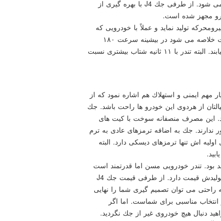
كه در كمال تعجب تنها با ۵۷۵۰ دور در هر دقیقه محقق می شود. از طرفی جك J4 با بهره گیری از
یرو مجهز شده است.
 سی می تواند ۱۰۳ اسب بخار نیرومحركه تولید نماید و عملاً با خودرویی كه
یك دهه از تولید آن می گذرد رقابت كنید. نتیجه این رقابت خلاصه می شود در بیشینه سرعت ۱۸۰
كیلومتر بر ساعتی كه هر دو آنها می توانند به آن دست بیابند. البته تندر با ۱۱ ثانیه شتاب بیشتری نسبت
یار مهم ایمنی و استهلاك هم اشاره نمود كه از
التان از هردوی این خودرو ها راحت باشد. جك
تر و تندر ۶.۹ لیتر می سوزاند. این مصرف منصفانه سوخت با كیت های
ندارند. جك به اضافه ترمزهای عادی به ترم
دلهای اولیه اش تنها ترمزهای دیسكی دارد. البته
د بود. تندر خودرویی مسن اما قدرتمند است
كه الان بیشتر از ۸۰ تا ۱۱۰ میلیون تومان بسته به سال تولیدش قیمت دارد. از طرفی قیمت جك J4
 به راحتی می توان تصمیم گیری شما را نهایی
ر انتخاب مناسبی برای شماست. اما اگر
ید دنبال هیچ خودروی غیر از جك نگردید.