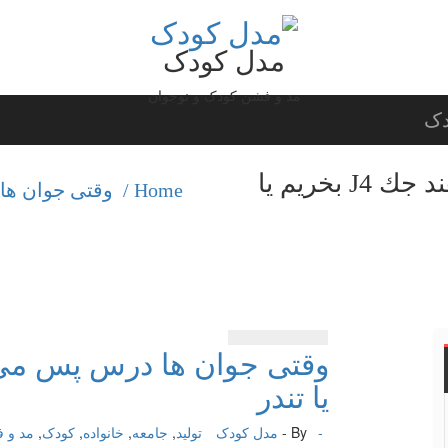
مدل کودک
مد و فشن کودک و نوجوان
دک
وقتی جوان ها درس پس می دهند جك J4 بخریم یا
Home /
وقتی جوان ها درس پ
یا تندر
-
By -
مدل کودک
تولید
,
جامعه
,
خانواده
,
کودک
,
مد و 