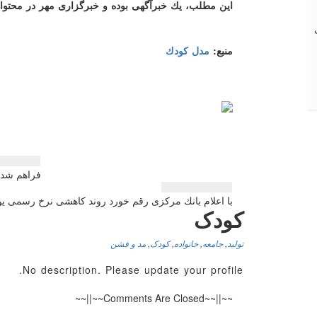
این مطلب، یك خبرآگهی بوده و خبرگزاری مهر در محتوای
منبع:
مدل كودك
راهبری
فراهم شدن
نوشته
با اعلام بانك مركزی رقم خورد روند كاهشی نرخ رسمی یورو و پوند، قی
کودک
تولید
,
جامعه
,
خانواده
,
کودک
,
مد و فشن
No description. Please update your profile.
~~||~~Comments Are Closed~~||~~