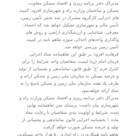
مدیركل دفتر برنامه ریزی و اقتصاد مسكن معاونت
مسكن و ساختمان وزارت راه و شهرسازی افزود: كمیته
های اجرایی كارگروه مشترك در سه بخش تأمین زمین،
تأمین مالی و شهرسازی تشكیل خواهد شد كه احصاء،
معرفی، شناسایی و ارزشگذاری اراضی و روش های
واگذاری واحدهای احداثی سوژه تفاهم نامه در كمیته
تأمین زمین بررسی خواهد شد.
فرهادیه افزود: بر طبق این تفاهمنامه ستاد اجرایی
فرمان امام (ره) لیست متقاضیان واجد شرایط را برای
كنترل فرم “ج” طبق قانون ساماندهی و پشتیبانی از تولید
و عرضه مسكن به سازمان ملی زمین و مسكن ارائه و
ظرف یك هفته سازمان ملی زمین و مسكن پاسخ را به
ستاد ارائه خواهدنمود.
مدیركل دفتر برنامه ریزی و اقتصاد مسكن وزارت راه و
شهرسازی بیان داشت: برمبنای متن تفاهمنامه نهایی
شده، شرایط و اولویت بندی متقاضیان با رعایت مفاد
ماده ۱ بخشنامه اجرایی قانون ساماندهی و پشتیبانی از
تولید و عرضه مسكن صورت خواهد گرفت.
تفاهم نامه همكاری در راه اندازی ۵۰ هزار واحد مسكونی