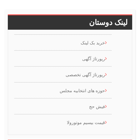
ینک دوستان
خرید بک لینک
رپورتاژ آگهی
رپورتاژ آگهی تخصصی
حوزه های انتخابیه مجلس
فیش حج
قیمت بیسیم موتورولا