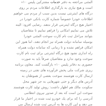
المثنی مراجعه به دفتر
خدمات
مشتركین پلیس ۱۰+
است و هیچ نیازی به بارگذاری اطلاعات مردم بر روی
درگاه های اینترنتی نیست بدین سبب از مردم می خواهیم
اطلاعات خودرا خصوصاً شماره كارت بانكی خودرا در
اختیار هیچ درگاه اینترنتی قرار ندهند. رضایی افزود: البته
تلاش می نماییم امكانی را فراهم نماییم تا متقاضیان
بتوانند مراحل ثبت نام كارت سوخت المثنی خودرا
بوسیله سامانه دولت همراه نیز انجام دهند، اما هنوز این
امكان فراهم نشده و تا زمانی كه سامانه دولت همراه
راه اندازی نشود هیچ درگاه اینترنتی برای ثبت نام كارت
سوخت وجود ندارد و متقاضیان صرفاً باید به صورت
حضوری به دفاتر پلیس ۱۰+ بازگشت كنند. معاون برنامه
ریزی شركت ملی پخش فرآورده های نفتی در زمینه
ارسال كارت هوشمند سوخت بعضی از هموطنان به
آدرس های دیگر و حتی شهرهایی به جز شهر محل
سكونت مالك هم اظهار داشت: روش تولید كارت هوشمند
سوخت این است كه بعد از صدور نیروی انتظامی
آدرسی را كه برای یك خودرو ثبت شده در اختیار ما قرار
می دهد و این كارت ها به آدرس ثبت شده ارسال می