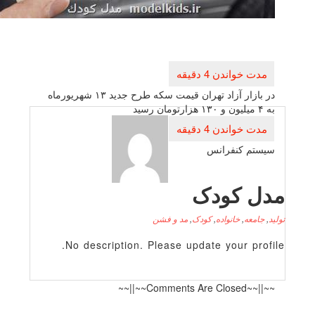
راهبری
نوشته
در بازار آزاد تهران قیمت سكه طرح جدید ۱۳ شهریورماه
به ۴ میلیون و ۱۳۰ هزارتومان رسید
سیستم كنفرانس
دل کودک
لید
,
جامعه
,
خانواده
,
کودک
,
مد و فشن
No description. Please update your profile
~~||~~Comments Are Closed~~||~~