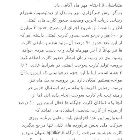
متقاضیان تا اختتام مهر ماه آگاهی داد.
به گز ارش خبرگزاری مهر به نقل از صداوسیما، شهرام
رضایی درباب آخرین وضعیت صدور كارت های المثنی
اظهار داشت: از شروع اجرای این طرح، حدود ۳ میلیون
و ۶۰۰ هزار درخواست صدور كارت المثنی داشته ایم كه
از این عدد حدود ۷۰ درصد آن تولید شده و مابقی كارت
ها نیز نهایتاً تا آخر مهرماه تولید و به دست مردم خواهد
رسید. وی در زمینه زمان انتظار صدور كارت اضافه كرد:
پروسه تولید كارت سوخت المثنی در شرایط عادی، ۲ تا
۳ هفته است، اما با این حجم درخواستی كه امروز با آن
مواجه هستیم امكان دارد این پروسه به یك ماه نیز
برسد. رضایی افزود: بااینكه مردم استقبال خوبی در
زمینه ثبت نام كارت سوخت انجام داده اند، اما از
آنجائیكه كماكان كارت جایگاه ها فعال است زیر ۱۰ درصد
از مردم از كارت شخصی استفاده می نمایند كه
امیدواریم این عدد افزایش یابد. معاون برنامه ریزی
شركت ملی پخش فرآورده های نفتی تنها مرجع پیگیری
كارت هوشمند سوخت را درگاه epolice.ir عنوان نمود و
اظهار داشت: از مردم خواهش می نماییم برای پیگیری