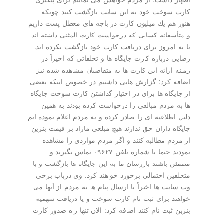
كارت سوخت خود به این سایت بازگشت كنند چونكه
هنوز هم یك میلیون كارت در باجه های معطل پست داریم
و متأسفانه كسانی كه درخواست كارت المثنی داشته اند
تا به امروز برای دریافت كارت خود بازگشت نكرده اند.
رضایی درباره كارت جایگاه ها و تخلفاتی كه اخیراً در
زمینه ارائه این كارت ها به متقاضیان مشاهده شده نیز
اضافه كرد: گزارش هایی داشتیم در خصوص اینكه بعضی
از جایگاه ها برای در اختیار گذاشتن كارت سوخت جایگاه
ها به مردم مبالغی را درخواست كرده بودند به همین
دلیل اطلاعیه ای را صادر كرده و به مردم اعلام نموده ایم
جایگاه داران حق ندارند هیچ مبلغی مازاد بر قیمت بنزین
از مردم مطالبه كنند و اگر مردم مواردی را مشاهده
نمودند حتما با شماره تلفن ۰۹۶۲۷ تماس بگیرند و
مطمئن باشند بازرسان ما به این جایگاه ها بازگشت و با
متخلفین احتمالی برخورد خواهند كرد. وی درباب برخی
وب سایت ها اخیراً با ارسال پیام ها به مردم از آنها می
خواهند برای ثبت نام كارت سوخت و یا دریافت سهمیه
بنزین ثبت نام كنند اضافه كرد: الان تنها راه صدور كارت