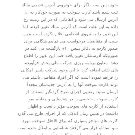
شود بدین سبب اگر برای خودرویی آدرس قدیمی مالك
ثبت شده باشد كارت سوخت به صورت خودكار به آن
آدرس ارسال می شود و اتفاقاتی كه در این زمینه رخ
داده به این علت است كه آدرس مالك تغییر كرده، اما
این تغییر را به نیروی انتظامی اعلام نكرده است بدین
سبب از متقاضیان درخواست می نماییم هنگامی برای
صدور كارت به دفاتر پلیس ۱۰+ بازگشت می كنند در
صورتیكه آدرسشان تغییر یافته حتما این تغییر را اطلاع
دهند. معاون برنامه ریزی شركت ملی پخش فرآورده
های نفتی اضافه كرد: با این وجود شركت پلیس امكانی
را فراهم نموده است كه اگر افراد متقاضی باشند می
تواند كارت سوخت آنها را به آدرس جدیدشان مجدداً
ارسال نماید. رضایی اجرای طرح گردنگیر استفاده از
كارت سوخت شخصی را در شناسایی و مقابله سو
استفاده از كارت های سوخت مؤثر دانست و اظهار
داشت: در همین زمان اندكی كه از اجرای طرح می گذرد
كارت های مهاجر بسیاری كه برای قاچاق سوخت مورد
سو استفاه قرار می گرفتند شناسایی و ابطال شده است
و همین جا از مردم بابت همكاری شأن در این زمینه