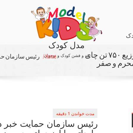
دک
مدل کودک
رئیس سازمان حمایت خبر داد؛ توزیع ۷۵۰ تن چای
مد و فشن کودک و نوجوان
Home /
 محرم و صفر
وارداتی با ارز دولتی در رو