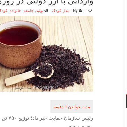
-
By -
مدل کودک
تولید
,
جامعه
,
خانواده
,
کودک
رئیس ساز
محرم و صفر