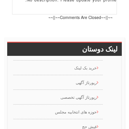
~~||~~Comments Are Closed~~||~~
ینک دوستان
خرید بک لینک
رپورتاژ آگهی
رپورتاژ آگهی تخصصی
حوزه های انتخابیه مجلس
فیش حج