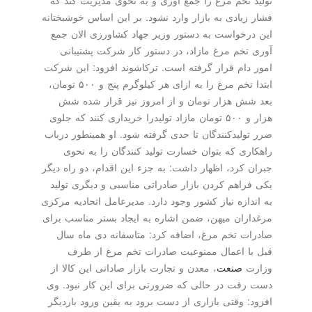
فشار زیادی به بازار وارد نشود. بر این اساس خوشبختانه
این درخواست به دستور وزیر جهاد كشاورزی الان جمع
آوری تخم مرغ مازاد، در دستور كار شركت پشتیبانی
امور دام قرار گرفته است. تركاشوند افزود: این شركت
ابتدا تخم مرغ را به ازای هر كیلوگرم پنج و ۵۰۰ تومان،
بعد شش هزار تومان و از امروز نیز قرار شده شش
هزار و ۵۰۰ تومان مازاد تولیدرا خریداری كنند كه جلوی
ضرر تولیدكنندگان تا حدی گرفته شود. او همینطور درباب
راهكاری كه بتوان خسارت تولید كنندگان را به نحوی
جبران كرد، اظهار داشت: به جزء این اقدام، دو راه دیگر
یكی فراهم كردن بازار صادراتی مناسبی و دیگری تولید
به اندازه نیاز كشور وجود دارد. مدیرعامل اتحادیه مركزی
مرغداران میهن، ضمن اشاره به ایجاد بستر مناسب برای
صادرات تخم مرغ، اضافه كرد: متاسفانه دی ماه سال
قبل با اعمال ممنوعیت صادرات تخم مرغ از طرف
وزارت
صنعت
، معدن و تجارت بازار صاداتی این كالا از
دست رفت در حالی كه ضرورتی برای این كار نبود. وی
افزود: وقتی بازاری از دست برود به یقین ورود باردیگر