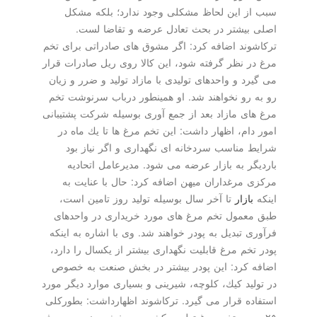
سبب از این لحاظ مشكلی وجود ندارد؛ بلكه مشكل
اصلی بیشتر در بحث تعادل عرضه و تقاضا لست.
تركاشوند اضافه كرد: اگر مشوق های صادراتی برای تخم
مرغ در نظر گرفته شود، این كالا روی ریل صادرات قرار
می گیرد و واحدهای تولیدی با مازاد تولید و ضرر و زیان
رو به رو نخواهند شد. او همینطور درباب سرنوشت تخم
مرغ های مازاد بعد از جمع آوری بوسیله شركت پشتیبانی
امور دام، اظهار داشت: این تخم مرغ ها تا یك ماه در
شرایط مناسب سردخانه ای نگهداری و اگر نیاز بود
باردیگر به بازار عرضه می شود. مدیرعامل اتحادیه
مركزی مرغداران میهن اضافه كرد: حال با عنایت به
اینكه
بازار
تا آخر سال بوسیله تولید روز تامین است،
طبق معمول تخم مرغ های مورد خریداری در واحدهای
فرآوری تبدیل به پودر خواهند شد. وی با اشاره به اینكه
پودر تخم مرغ قابلیت نگهداری بیشتر از یكسال را دارد،
اضافه كرد: این پودر بیشتر در بخش صنعت به خصوص
در تولید كیك، كلوچه، شیرینی و بسیاری موارد دیگر مورد
استفاده قرار می گیرد. تركاشوند اظهارداشت: بطوركلی
۲۵ درصد تخم مرغ تولیدی كشور در بخش صنعت مصرف