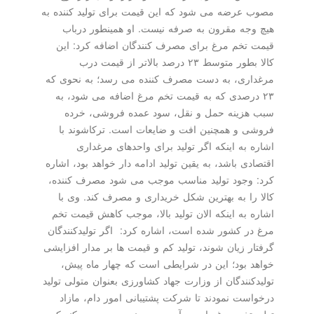
مصوب عرضه می شود كه این قیمت برای تولید كننده به
هیچ وجه مقرون به صرفه نیست. او همینطور درباب
قیمت تخم مرغ برای مصرف كنندگان اضافه كرد: این
كالا بطور متوسط ۲۳ درصد بالاتر از قیمت درب
مرغداری، به دست مصرف كننده می رسد؛ به نحوی كه
۲۳ درصدی كه به قیمت تخم مرغ اضافه می شود، به
سبب هزینه حمل و نقل، سود عمده فروشی، خرده
فروشی و همچنین افت و ضایعات است. تركاشوند با
اشاره به اینكه اگر تولید برای واحدهای مرغداری
اقتصادی باشد، به یقین تولید ادامه دار خواهد بود، اشاره
كرد: وجود تولید مناسب موجب می شود مصرف كننده،
كالا را به بهترین شكل خریداری و مصرف كند. وی با
اشاره به اینكه الان تولید بالا، موجب كاهش قیمت تخم
مرغ در كشور شده است، اشاره كرد: ​ اگر تولیدكنندگان
گرفتار زیان شوند، تولید كم و قیمت ها بر مدار افزایشی
خواهد بود؛ این در شرایطی است كه چهار ماه پیش،
تولیدكنندگان از وزارت جهاد كشاورزی بعنوان متولی تولید
درخواست نمودند تا شركت پشتیبانی امور دام، مازاد
تولید تخم مرغ را جمع آوری و به نحوی مدیریت كند كه