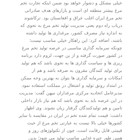
خیلی مشكل و دشوار خواهد بود ضمن اینكه تجارت تخم
مرغ بیشتر منطقه ای است و بازارهای هدف صادراتی
تخم مرغ ایران اغلب عراق و افغانستان بود. تركاشوند
درباب راه دوم یعنی مدیریت تولید تخم مرغ به نحوی كه
به اندازه نیاز مصرف كشور، مرغداری ها تولید داشته
باشند، اضافه كرد: این راهكار خیلی مناسب نیست؛
چونكه سرمایه گذاری مناسبی در عرصه تولید تخم مرغ
در كشور صورت گرفته و از ین جهت، لزوم دارد برنامه
ریزی ها و سیاست گذاری ها به نحوی باشد كه هم تولید
برای تولید كنندگان مقرون به صرفه باشد و هم از
امكانات و سرمایه گذاری ها بتوان به بهترین وجه ممكن
در امتداد رونق تولید و اشتغال در مملكت استفاده نمود.
مدیرعامل اتحادیه مركزی مرغداران میهن گفت: مدیریت
در این عرصه باید به نحوی باشد كه هم نیاز بازار داخلی
تامین و هم تولیدكنندگان گرفتار زیان نشوند. وی اظهار
داشت: قیمت تمام شده تخم در ایران در مقایسه با سایر
كشورها خیلی بالا نیست به عبارتی تخم مرغ از حیث
قیمتی قابل رقابت است، چون از تكنولوژهای روز و
همین طور جیره غذایی مناسب تولید می شود؛ بدین