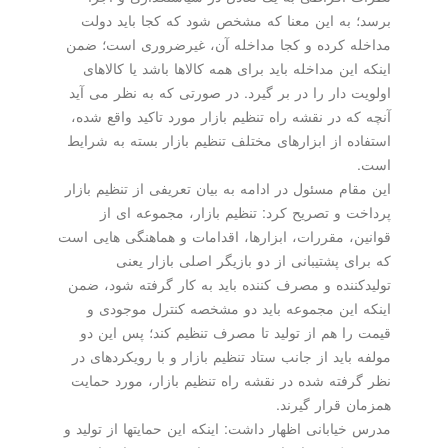
برسد؛ به این معنا كه مشخص شود كه كجا باید دولت
مداخله كرده و كجا مداخله آن، غیرضروری است؛ ضمن
اینكه این مداخله باید برای همه كالاها باشد یا كالاهای
اولویت دار را در بر گیرد. در صورتی كه به نظر می آید
آنچه كه در نقشه راه تنظیم بازار مورد تاكید واقع شده،
استفاده از ابزارهای مختلف تنظیم بازار بسته به شرایط
است.
این مقام مسئول در ادامه به بیان تعریفی از تنظیم بازار
پرداخت و تصریح كرد: تنظیم بازار، مجموعه ای از
قوانین، مقررات، ابزارها، اقدامات و هماهنگی هایی است
كه برای پشتیبانی از دو بازیگر اصلی بازار یعنی
تولیدكننده و مصرف كننده باید به كار گرفته شود، ضمن
اینكه این مجموعه باید دو مشخصه كنترل موجودی و
قیمت را هم از تولید تا مصرف تنظیم كند؛ پس این دو
مولفه باید از جانب ستاد تنظیم بازار و با رویكردهای در
نظر گرفته شده در نقشه راه تنظیم بازار، مورد حمایت
همزمان قرار گیرند.
مدرس خیابانی اظهار داشت: اینكه این حمایتها از تولید و