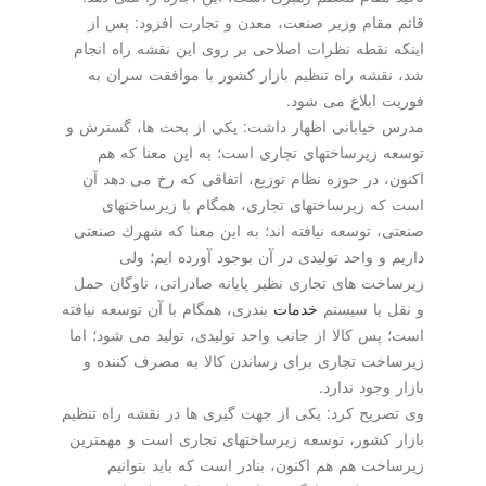
قائم مقام وزیر صنعت، معدن و تجارت افزود: پس از
اینكه نقطه نظرات اصلاحی بر روی این نقشه راه انجام
شد، نقشه راه تنظیم بازار كشور با موافقت سران به
فوریت ابلاغ می شود.
مدرس خیابانی اظهار داشت: یكی از بحث ها، گسترش و
توسعه زیرساختهای تجاری است؛ به این معنا كه هم
اكنون، در حوزه نظام توزیع، اتفاقی كه رخ می دهد آن
است كه زیرساختهای تجاری، همگام با زیرساختهای
صنعتی، توسعه نیافته اند؛ به این معنا كه شهرك صنعتی
داریم و واحد تولیدی در آن بوجود آورده ایم؛ ولی
زیرساخت های تجاری نظیر پایانه صادراتی، ناوگان حمل
و نقل یا سیستم
خدمات
بندری، همگام با آن توسعه نیافته
است؛ پس كالا از جانب واحد تولیدی، تولید می شود؛ اما
زیرساخت تجاری برای رساندن كالا به مصرف كننده و
بازار وجود ندارد.
وی تصریح كرد: یكی از جهت گیری ها در نقشه راه تنظیم
بازار كشور، توسعه زیرساختهای تجاری است و مهمترین
زیرساخت هم هم اكنون، بنادر است كه باید بتوانیم