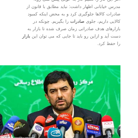
مدرس خیابانی اظهار داشت: نباید مطابق با قانون از
صادرات كالاها جلوگیری كرد و به محض اینكه كمبود
كالایی داریم، جلوی
صادرات
را بگیریم. چونكه در
بازارهای هدف صادراتی زمان صرف شده تا بازار به
دست آید و ازاین رو باید تا جایی كه می توان این
بازار
را حفظ كرد.