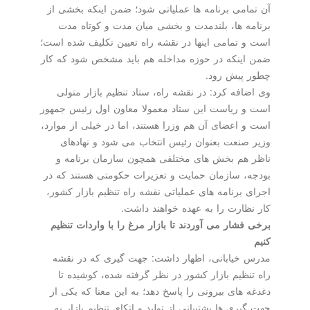
آن تمامی برنامه ها عملیاتی شود؛ ضمن اینكه بخشی از
برنامه ها، بلندمدت و بخشی میان مدت و كوتاه مدت
است و تمامی اینها در نقشه راه تعیین تكلیف شده است؛
ضمن اینكه در حوزه مداخله هم باید مشخص شود كه كار
چطور پیش رود.
وی اضافه كرد: در نقشه راه، ستاد تنظیم بازار متولی
است و ریاست این ستاد معمولا معاون اول رئیس جمهور
است و اعضای آن هم وزرا هستند، اما در خیلی از موارد،
وزیر صنعت بعنوان رئیس انتخاب می شود و نهادهای
ناظر هم بخش های مختلفی همچون سازمان برنامه و
بودجه، سازمان حمایت و تعزیرات حكومتی هستند كه در
اجرای برنامه های عملیاتی نقشه راه تنظیم بازار كشور،
كار نظارت را به عهده خواهند داشت.
برخی فشار می آوردند تا بازار مرغ را با واردات تنظیم
كنیم
مدرس خیابانی، اظهار داشت: جهت گیری كه در نقشه
راه تنظیم بازار كشور در نظر گرفته شده، كوشیده تا
دغدغه های بیرونی را پاسخ دهد؛ به این معنا كه یكی از
جهت گیری ها پشتیبانی از تولید و اتكای تنظیم بازار به