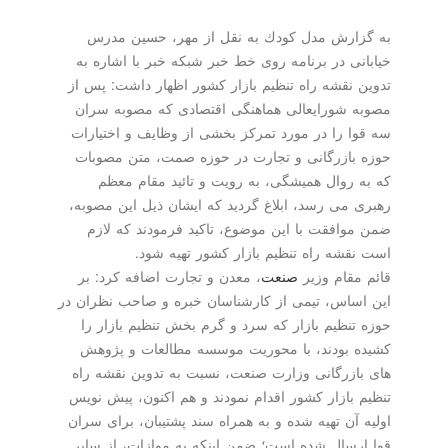
به گزارش مدل كودك به نقل از مهر، حسین مدرس
خیابانی در برنامه روی خط خبر شبكه خبر با اشاره به
تدوین نقشه راه تنظیم بازار كشور اظهار داشت: پس از
مصوبه شورایعالی هماهنگی اقتصادی كه مصوبه سران
سه قوا را در مورد تمركز بخشی از وظایف و اختیارات
حوزه بازرگانی و تجارت در حوزه صمت، متن مصوبات
كه به روال همیشگی، به رویت و تائید مقام معظم
رهبری می رسد، ابلاغ گردید كه ایشان ذیل این مصوبه،
ضمن موافقت با این موضوع، تاكید فرمودند كه لازم
است نقشه راه تنظیم بازار كشور تهیه شود.
قائم مقام وزیر
صنعت
، معدن و تجارت اضافه كرد: بر
این اساس، تیمی از كارشناسان خبره و صاحب نظران در
حوزه تنظیم بازار كه سرد و گرم بخش تنظیم بازار را
كشیده بودند، با محوریت موسسه مطالعات و پژوهش
های بازرگانی وزارت صنعت، نسبت به تدوین نقشه راه
تنظیم بازار كشور اقدام نمودند و هم اكنون، پیش نویس
اولیه آن تهیه شده و به همراه سند پشتیبان، برای سران
قوا ارسال شده است؛ ضمن اینكه به موازات، از سایر