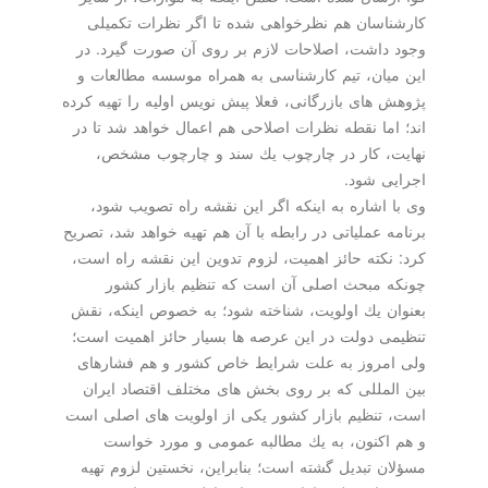
كارشناسان هم نظرخواهی شده تا اگر نظرات تكمیلی
وجود داشت، اصلاحات لازم بر روی آن صورت گیرد. در
این میان، تیم كارشناسی به همراه موسسه مطالعات و
پژوهش های بازرگانی، فعلا پیش نویس اولیه را تهیه كرده
اند؛ اما نقطه نظرات اصلاحی هم اعمال خواهد شد تا در
نهایت، كار در چارچوب یك سند و چارچوب مشخص،
اجرایی شود.
وی با اشاره به اینكه اگر این نقشه راه تصویب شود،
برنامه عملیاتی در رابطه با آن هم تهیه خواهد شد، تصریح
كرد: نكته حائز اهمیت، لزوم تدوین این نقشه راه است،
چونكه مبحث اصلی آن است كه تنظیم بازار كشور
بعنوان یك اولویت، شناخته شود؛ به خصوص اینكه، نقش
تنظیمی دولت در این عرصه ها بسیار حائز اهمیت است؛
ولی امروز به علت شرایط خاص كشور و هم فشارهای
بین المللی كه بر روی بخش های مختلف اقتصاد ایران
است، تنظیم بازار كشور یكی از اولویت های اصلی است
و هم اكنون، به یك مطالبه عمومی و مورد خواست
مسؤلان تبدیل گشته است؛ بنابراین، نخستین لزوم تهیه