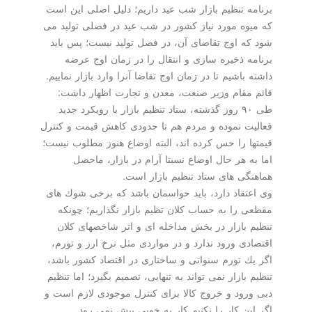
برنامه تنظیم بازار شب عید داریم؛ دلیل اصلی این است
كه میوه مورد نیاز كشور در شب عید در فصلی تولید می
شود كه اوج تقاضای آن، در فصل تولید نیست؛ پس باید
برنامه ذخیره سازی و انتقال را در زمان اوج عرضه
داشته باشیم تا در زمان اوج تقاضا آنرا وارد بازار نماییم.
قائم مقام وزیر صنعت، معدن و تجارت اظهار داشت:
طی ۹۰ روز گذشته، ستاد تنظیم بازار با رویكرد جدید
فعالیت نموده و مردم هم تا حدودی كاهش قیمت و كنترل
قیمتها را حس كرده اند، البته اوضاع هنوز مطلوب نیست؛
اما به هر حال اوضاع نسبتا آرام در بازار، ماحصل
هماهنگی های ستاد تنظیم بازار است.
وی اعتقاد دارد، باید حواسمان باشد كه برخی شوك های
مقطعی را به حساب كلان تظیم بازار نگذاریم؛ چونكه
تنظیم بازار در بخش مداخله ای و اثر شاخصهای كلان
اقتصادی ورود ندارد و در مواردی مثل نرخ ارز و تورم،
اگر یك تورم سنواتی و ساختاری در اقتصاد كشور باشد،
تنظیم بازار نمی تواند به تنهایی، تصمیم بگیرد؛ اما تنظیم
دبی ورود و خروج كالا برای كنترل موجودی لازم است و
اگر این كار را نكنیم كار به خوبی پیش نمی رود.