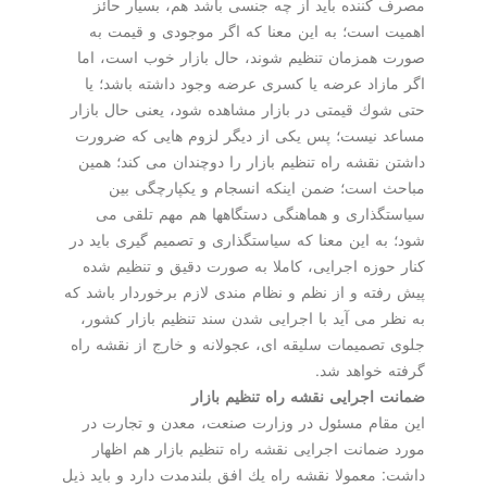
مصرف كننده باید از چه جنسی باشد هم، بسیار حائز
اهمیت است؛ به این معنا كه اگر موجودی و قیمت به
صورت همزمان تنظیم شوند، حال بازار خوب است، اما
اگر مازاد عرضه یا كسری عرضه وجود داشته باشد؛ یا
حتی شوك قیمتی در بازار مشاهده شود، یعنی حال بازار
مساعد نیست؛ پس یكی از دیگر لزوم هایی كه ضرورت
داشتن نقشه راه تنظیم بازار را دوچندان می كند؛ همین
مباحث است؛ ضمن اینكه انسجام و یكپارچگی بین
سیاستگذاری و هماهنگی دستگاهها هم مهم تلقی می
شود؛ به این معنا كه سیاستگذاری و تصمیم گیری باید در
كنار حوزه اجرایی، كاملا به صورت دقیق و تنظیم شده
پیش رفته و از نظم و نظام مندی لازم برخوردار باشد كه
به نظر می آید با اجرایی شدن سند تنظیم بازار كشور،
جلوی تصمیمات سلیقه ای، عجولانه و خارج از نقشه راه
گرفته خواهد شد.
ضمانت اجرایی نقشه راه تنظیم بازار
این مقام مسئول در وزارت صنعت، معدن و تجارت در
مورد ضمانت اجرایی نقشه راه تنظیم بازار هم اظهار
داشت: معمولا نقشه راه یك افق بلندمدت دارد و باید ذیل