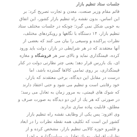
جلسات ستاد تنظیم بازار
قائم مقام وزیر صنعت، معدن و تجارت تصریح كرد: بر
این اساس، بدون نقشه راه تنظیم بازار كشور، این اتفاق
به خوبی شكل نمی گیرد؛ چونكه در جلسات مختلف ستاد
تنظیم بازار، ۱۴ دستگاه با نگاهها و رویكردهای مختلف،
نظرات پراكنده و وسیعی را بیان می كنند كه بعضی از
آنها معتقدند كه در هر شرایطی در بازار، دولت باید ورود
كرده، قیمتگذاری نماید و بالای سر هر
فروشگاه
و مغازه
ای، یك بازرس قرار دهد؛ یعنی چتر نظارتی دولت در كنار
قیمتگذاری، بر روی تمامی كالاها گسترده باشد، اما
درست در مقابل این دیدگاه، برخی معتقدند كه بازار،
خود رقابتی است و تنظیم می شود و حتی اعتقاد دارند
كه شوك های قیمتی، به مرور زمان به تعادل می رسد؛
در صورتی كه هر یك از این دو دیدگاه به صورت صرف و
مطلق، قابلیت پیاده سازی ندارند.
وی افزود: پس یكی از وظایف نقشه راه تنظیم بازار
كشور این است كه تكلیف همه نقطه نظرات را در ابعاد
و قلمرو حوزه كالایی تنظیم بازار، مشخص كرده و از
نظرات افراطی به یك تعادل در سیاستگذاری و اجرا