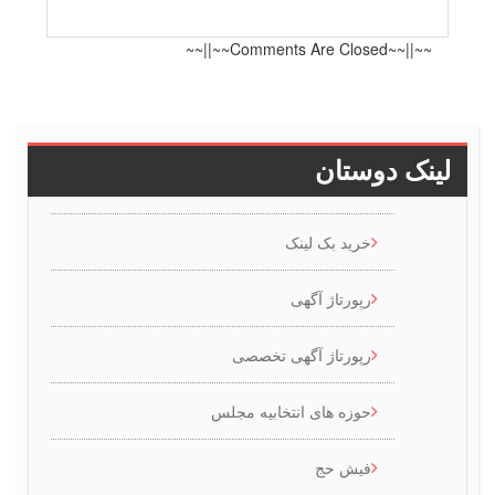
~~||~~Comments Are Closed~~||~~
ینک دوستان
خرید بک لینک
رپورتاژ آگهی
رپورتاژ آگهی تخصصی
حوزه های انتخابیه مجلس
فیش حج