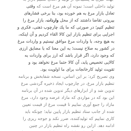
تولید داخلی است؛ نمونه آن هم مرغ است كه
وقتی
تعادل بازار مرغ به هم خورده بود، بنا برخی فشارهای
بیرونی تقاضا داشتند كه از محل
واردات
، بازار مرغ را
تنظیم كنیم؛ در صورتی كه ما یك چارچوب ذهنی، فكری و
اجرایی برای تنظیم بازار این كالا القاء كردیم و آن اینكه،
به هیچ وجه، با واردات مرغ موافق نیستیم و واردات مرغ
در كشور به صلاح نیست؛ به این معنا كه با مضایق ارزی
كه وجود دارد، اگر قرار باشد كه ارز برای واردات به
كالایی تخصیص یابد، آن كالا حتما مرغ نخواهد بود و
تقویت تولید كارخانجات برای ما اولویت بود.
وی تصریح كرد: بر این اساس، نسخه شفابخش و برنامه
تنظیم بازار مرغ، در چارچوب ایجاد ذخیره گردشی مرغ
تدوین شد و از ابزارهای دیگر تدوین شده در آن برنامه
این بود كه در مواردی كه مازاد عرضه وجود دارد، مرغ
مازاد را جمع آوری نماییم تا قیمت مرغ از قیمت تعیین
شده از جانب ستاد تنظیم بازار پایین نیاید؛ چونكه باید
كاری نماییم كه تولیدكننده، ضرر نكند و جوجه ریزی را
ادامه دهد. ازاین رو نقشه راه تنظیم بازار در چنین