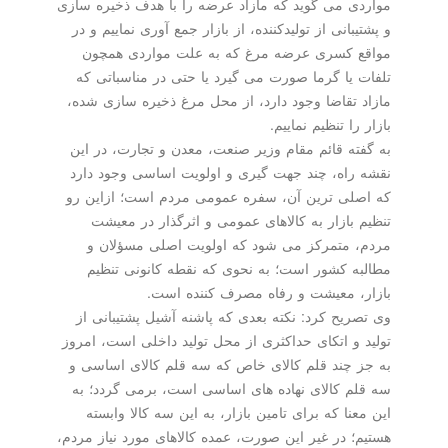
مواردی می گوید كه مازاد عرضه را با هدف ذخیره سازی
و پشتیبانی از تولیدكننده، از بازار جمع آوری نماییم و در
مواقع كسری عرضه مرغ كه به علت مواردی همچون
تلفات یا گرما صورت می گیرد یا حتی در مناسباتی كه
مازاد تقاضا وجود دارد، از محل مرغ ذخیره سازی شده،
بازار را تنظیم نماییم.
به گفته قائم مقام وزیر صنعت، معدن و تجارت، در این
نقشه راه، چند جهت گیری و اولویت اساسی وجود دارد
كه اصلی ترین آن، سفره عمومی مردم است؛ ازاین رو
تنظیم بازار به كالاهای عمومی و اثرگذار در معیشت
مردم، متمركز می شود كه اولویت اصلی مسؤلان و
مطالبه كشور است؛ به نحوی كه نقطه كانونی تنظیم
بازار، معیشت و رفاه مصرف كننده است.
وی تصریح كرد: نكته بعدی كه پاشنه آشیل پشتیبانی از
تولید و اتكای حداكثری از محل تولید داخلی است، امروز
به جز چند قلم كالای خاص كه سه قلم كالای اساسی و
سه قلم كالای نهاده های اساسی است، برمی گردد؛ به
این معنا كه برای تامین بازار، به این سه كالا وابسته
هستیم؛ در غیر این صورت، عمده كالاهای مورد نیاز مردم،