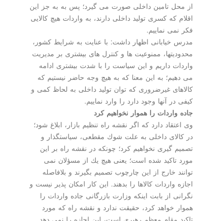
از محل تامین داخلی صورت می گیرد؛ پس به به جز این
اقلام كه كسری تولید داخلی دارند، به واردات هیچ كالایی
فكر نمی نماییم.
مدرس خیابانی اظهار داشت: با عنایت به شرایط كشور،
محدودیتها، ممنوعیت ها و كنترل های بیشتری بر مدیریت
واردات داریم و این سیاست را با شدت بیشتری ادامه
می دهیم؛ به این معنا كه به هیچ وجه حاضر نیستیم كه
كالاهای غیرضروری كه توان تولید داخلی به لحاظ كمی و
كیفی در آنها وجود دارد را وارد نماییم.
جاده واردات را هموار نخواهیم كرد
وی اعتقاد دارد كه اگر نقشه راه تنظیم بازار، ابلاغ شود؛
در كالای داخلی به علت شوك مقطعی، سیاستگذار و
تصمیم گیری نخواهیم كرد؛ چونكه در نقشه راه بر این
مورد تاكید شده است؛ یعنی هیچ یك از مسؤلان نمی
توانند خارج از این چارچوب تصمیم بگیرند و بلافاصله
اجازه واردات كالاها را بدهند. این كار امكان پذیر نیست و
نگرانی از بابت اینكه وزارت بازرگانی جاده واردات را
هموار خواهد كرد، حقیقت ندارد و نقشه راه كه مورد
تاكید مقام معظم رهبری است، این اجازه را نمی دهد.