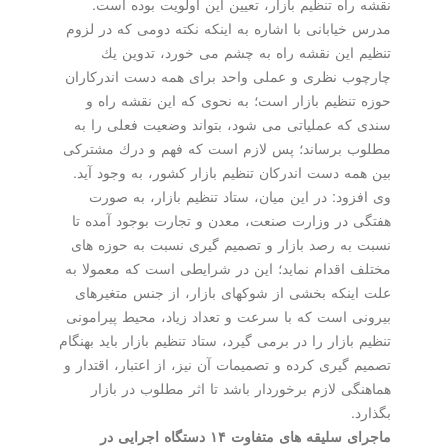
نقشه راه تنظیم بازار، تعیین این اولویت بوده است.
مدرس خیابانی با اشاره به اینكه نكته دومی كه در لزوم
تنظیم این نقشه راه به چشم می خورد، تدوین یك
چارچوب نظری و عملی واحد برای همه دست اندركاران
حوزه تنظیم بازار است؛ به نحوی كه این نقشه راه و
سندی كه عملیاتی می شود، بتواند وضعیت فعلی را به
مطلوب برساند؛ پس لازم است كه فهم و درك مشتركی
بین همه دست اندركان تنظیم بازار كشور، به وجود آید.
وی افزود: در این میان، ستاد تنظیم بازار، به صورت
هفتگی در وزارت صنعت، معدن و تجارت بوجود آمده تا
نسبت به رصد بازار و تصمیم گیری نسبت به حوزه های
مختلف اقدام نماید؛ این در شرایطی است كه معمولا به
علت اینكه بخشی از شوكهای بازار، از جنس متغیرهای
بیرونی است كه با سرعت و تعداد زیاد، محیط پیرامونی
تنظیم بازار را در برمی گیرد، ستاد تنظیم بازار باید بهنگام
تصمیم گیری كرده و تصمیمات آن نیز، از اعتبار، اقتدار و
هماهنگی لازم برخوردار باشد تا اثر مطلوب در بازار
بگذارد.
ماجرای سلیقه های متفاوت ۱۴ دستگاه اجرایی در