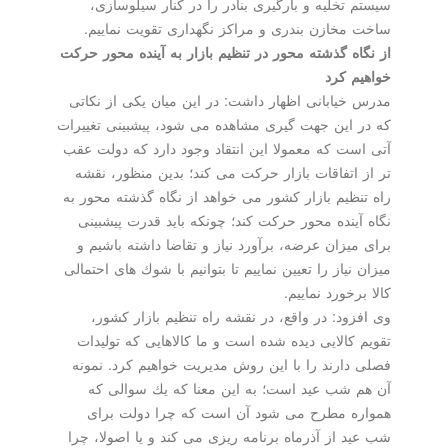
سیستم تخلیه و بارگیری بنادر را در كنار سیلوسازی،
ساخت مخازن بندری و مراكز نگهداری تقویت نماییم.
از نگاه گذشته محور در تنظیم بازار به آینده محور حركت
خواهیم كرد
مدرس خیابانی اظهار داشت: در این میان یكی از نكاتی
كه در این جهت گیری مشاهده می شود، پیشبینی تغییرات
آتی است كه معمولا این انتقاد وجود دارد كه دولت عقب
تر از اتفاقات بازار حركت می كند؛ بدین منظور، نقشه
راه تنظیم بازار كشور می خواهد از نگاه گذشته محور به
نگاه آینده محور حركت كند؛ چونكه باید قدرت پیشبینی
برای میزان عرضه، برآورد نیاز و تقاضا داشته باشیم و
میزان نیاز را تعیین نماییم تا بتوانیم با شوك های احتمالی
كالا برخورد نماییم.
وی افزود: در واقع، در نقشه راه تنظیم بازار كشور،
تقویم كالایی دیده شده است و ما كالاهایی كه تولیدات
فصلی دارند را با این روش مدیریت خواهیم كرد. نمونه
آن هم شب عید است؛ به این معنا كه یك سوالی كه
همواره مطرح می شود آن است كه چرا دولت برای
شب عید از آذرماه برنامه ریزی می كند و یا اصولا، چرا