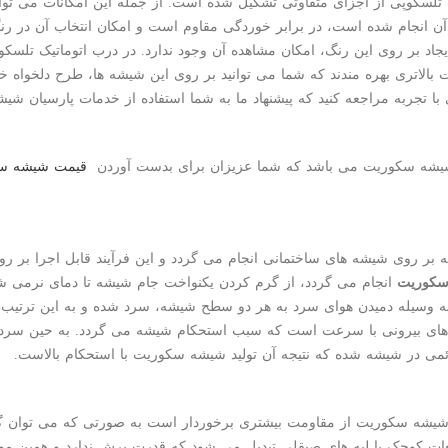
لسکوپی از اجزای متفاوتی تشکیل شده است. از جمله این امکانات می توان ب
ن انجام شده است، در برابر خوردگی مقاوم است و امکان انتخاب آن در رنگ 
ایجاد بر روی این رنگ، امکان مشاهده آن وجود ندارد. در درب اتوماتیک تل
 بالاتری بهره مندند که شما می توانید بر روی این شیشه ها، طرح دلخواه خو
با تجربه مراجعه کنید که پیشنهاد ما به شما استفاده از خدمات پارسیان ش
یشه سکوریت می باشد که شما عزیزان برای بدست آوردن
قیمت شیشه س
ر روی شیشه های ساختمانی انجام می گردد و این فرآیند قابل اجرا بر رو
سکوریت
ه وسیله دمیدن هوای سرد به هر دو سطح شیشه، سرد شده و به این ترتی
های بیرونی با سرعت است که سبب استحکام شیشه می گردد. به حین سرد
می در شیشه شده که نتیجه آن تولید شیشه سکوریت با استحکام بالاست.
وچک با لبه های صیقلی تبدیل می شود که قدرت برش ندارد و همین مو