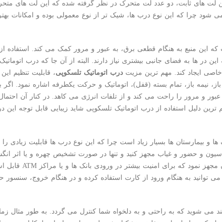
ن لت های ثابت، دو عدد لت متحرک در نظر گرفته شده که این لت های متح
شود چرا که این نوع درب ها، شیک تر از نوع معمولی بوده و امکانات بهتری
 این منبع به هنگام قطعی برق، به عبور و مرور کمک می کند. استفاده از این
ین در ها به فضای جانبی بیشتری نیاز دارند. البته از آن جا که درب اتومات
خاصی ایجاد کند. مهم ترین مزیت
درب اتوماتیک تلسکوپی
، قابلیت تنظیم این
ز، نیمه باز، تمام بسته (قفل)، اتوماتیک و حرکت یکطرفه اشاره نمود
.
اگر بخ
عبور و مرور را راحت می کند و از تلفات انرژی می کاهد. در کنار آن احتمال ا
ترین دلیل استفاده از درب اتوماتیک تلسکوپی شاید زیبایی قابل توجه این در
ا و بیمارستان ها بسیار زیاد است چرا که این نوع درب ها قابلیت زیادی را 
اسیون و حضور و غیاب مجهز کنید و تنها در صورت تشخیص چهره و یا اثر ان
مجهز نمود که برای امنیت بیشتر در ورودی بانک ها و یا مراکز
ATM
قابل اس
می توانید به هنگام ورود از کارت استفاده کرده و در هنگام خروج، سنسور ح