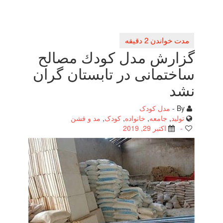
گزارش مدل كودك مصالح
ساختمانی در تابستان گران
نشد
By -
مدل کودک
تولید
,
جامعه
,
خانواده
,
کودک
,
مد و فشن
-
اکتبر 29, 2019