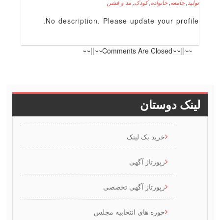
لید
,
جامعه
,
خانواده
,
کودک
,
مد و فشن
No description. Please update your profile
~~||~~Comments Are Closed~~||~~
ینک دوستان
خرید بک لینک
رپورتاژ آگهی
رپورتاژ آگهی تخصصی
حوزه های انتخابیه مجلس