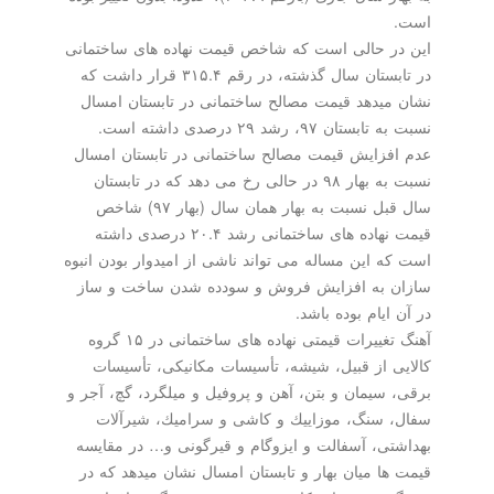
است.
این در حالی است كه شاخص قیمت نهاده های ساختمانی
در تابستان سال گذشته، در رقم ۳۱۵.۴ قرار داشت كه
نشان میدهد قیمت مصالح ساختمانی در تابستان امسال
نسبت به تابستان ۹۷، رشد ۲۹ درصدی داشته است.
عدم افزایش قیمت مصالح ساختمانی در تابستان امسال
نسبت به بهار ۹۸ در حالی رخ می دهد كه در تابستان
سال قبل نسبت به بهار همان سال (بهار ۹۷) شاخص
قیمت نهاده های ساختمانی رشد ۲۰.۴ درصدی داشته
است كه این مساله می تواند ناشی از امیدوار بودن انبوه
سازان به افزایش فروش و سودده شدن ساخت و ساز
در آن ایام بوده باشد.
آهنگ تغییرات قیمتی نهاده های ساختمانی در ۱۵ گروه
كالایی از قبیل، شیشه، تأسیسات مكانیكی، تأسیسات
برقی، سیمان و بتن، آهن و پروفیل و میلگرد، گچ، آجر و
سفال، سنگ، موزاییك و كاشی و سرامیك، شیرآلات
بهداشتی، آسفالت و ایزوگام و قیرگونی و… در مقایسه
قیمت ها میان بهار و تابستان امسال نشان میدهد كه در