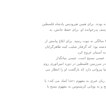
ه بودند. برای همین هیرودیس پادشاه فلسطین
یوسف پدرخوانده او، برای حفظ جانش، به
آب ها كه از آسیاب افتاد، عیسی به مصر بازگشت. در ۳۰ سالگی به نبوت رسید. برای ابلاغ پیامش از
ه بود؛ كه گرفتار صلیب كینه ظاهرگرایان
ه آسمان عروج كرد.
لد عیسی مسیح است. عیسی بنیانگذار
در سرزمین فلسطین در دوره امپراتوری روم
 پیروانی دارد كه بازگشت او را انتظار می
ر زبان عبری به مفهوم «خدا كمك می كند» یا
 و به یونانی كریستوس به مفهوم مسح یا