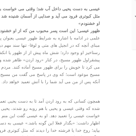
عیسی به دست یحیی داخل آب شد؛ وقتی می خواست بالا بی
مثل كبوتری فرود می آید و صدایی از آسمان شنیده شد
او خشنودم»
ظهور عیسی؛ این است پسر محبوب من كه از او خشنود
علمی در ادامه با اشاره به شرایط ظهور عیسی بعنوان پی
مبنای آنچه كه در انجیل های متی و لوقا- تنها سند مهم د
رستاخیز او وجود دارد؛ شش ماه پیش از از ظهور یا انك
پیشقراول ظهور مسیح، در كنار «رود اردن» ظاهر شده و ی
می كرد تا خویش را برای ظهور مسیح آماده كنند. مردم با
مسیح موعود است؛ كه وی در پاسخ می گفت من مسیح نیس
آنكه پس از من می آید شما را با آتش تعمید خواهد داد.
همچون كسانی كه به رود اردن آمد تا به دست یحیی تعمید
شده كه وقتی عیسی و یحیی با هم روبه رو شدند، یحیی 
خواست عیسی را تعمید دهد. او به عیسی گفت این منم كه 
اظهار داشت: «بگذار فعلا این گونه باشد.» عیسی به د
بیاید؛ روح خدا یا فرشته خدا را دیدند كه مثل كبوتری ف