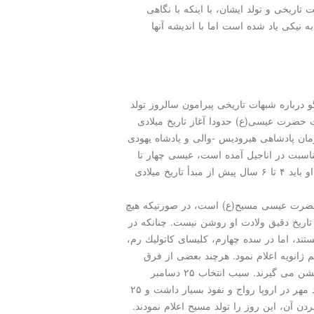
اریخی و تولد ایشان، با اینكه با نگاهی
ه نیكی یاد شده است اما با اندیشه آنها
 درباره شبهات تاریخی پیرامون سالروز تولد
 حضرت عیسی(ع) حدودا آغاز تاریخ میلادی
ان پادشاهی هیرودیس -والی و پادشاه یهودی
اسبت در اناجیل آمده است، عیسی چهار تا
شش سال قبل از این تاریخ به دنیا آمده است. پس تولد او باید ۴ تا ۶ سال پیش از مبدأ تاریخ میلادی
د حضرت عیسی مسیح(ع) است، در صورتیكه هیچ
 تاریخ دقیق ولادت او روشن نیست. چنانكه در
تند، اما در سده چهارم، كلیسای كاتولیك رم،
را ششم ژانویه اعلام نمود. هرچند بعضی از فرق
مسیحی، مانند ارمنی، روز ششم ژانویه را روز تولد او جشن می گیرند. سبب انتخاب ۲۵ دسامبر
بعنوان میلاد مسیح آن است كه در آن عصر، پرستش ایزد مهر در اروپا رواج و نفوذ بسیار داشت و ۲۵
دن آن، این روز را تولد مسیح اعلام نمودند.