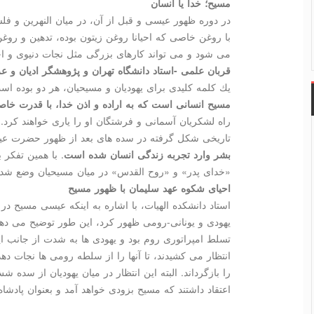
مسیح؛ خدا یا انسان
در دوره ظهور عیسی و قبل از آن، در میان النهرین و ف
با روغن خاصی كه احیانا روغن زیتون بوده، تدهین و روغ
می شود و می تواند كارهای بزرگی مثل نجات دنیوی و اخر
قربان علمی -استاد دانشگاه تهران و پژوهشگر ادیان و ع
یك كلمه كلیدی برای یهودیان و مسیحیان، هر دو بوده است، ا
مسیح انسانی است كه به اراده و اذن خدا، با قدرت خا
راه لشكریان آسمانی و فرشتگان او را یاری خواهند كرد.
تاریخی شكل گرفته در سده های بعد از ظهور حضرت ع
بشر وارد تجربه زندگی انسان شده است
. با همین تفكر 
«خدای پدر» و «روح القدس» در میان مسیحیان وضع شد.
احیای شكوه عهد سلیمان با ظهور مسیح
استاد دانشكده الهیات، با اشاره به اینكه عیسی مسیح د
یهودی و یونانی-رومی ظهور كرد، این طور توضیح می د
تسلط امپراتوری روم بود و یهودی ها به شدت از جانب 
انتظار می كشیدند، تا آنها را از سلطه رومی ها نجات د
را بازگرداند. البته این انتظار در میان یهودیان از سده ش
اعتقاد داشتند كه مسیح بزودی خواهد آمد و بعنوان پادشاه 