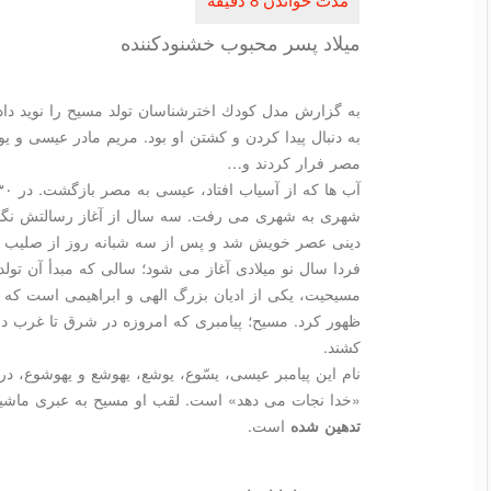
میلاد پسر محبوب خشنودكننده
به گزارش مدل كودك اخترشناسان تولد مسیح را نوید داد
به دنبال پیدا كردن و كشتن او بود. مریم مادر عیسی و 
مصر فرار كردند و…
شهری به شهری می رفت. سه سال از آغاز رسالتش نگذشت
دینی عصر خویش شد و پس از سه شبانه روز از صلیب ب
فردا سال نو میلادی آغاز می شود؛ سالی كه مبدأ آن تو
مسیحیت، یكی از ادیان بزرگ الهی و ابراهیمی است كه 
ظهور كرد. مسیح؛ پیامبری كه امروزه در شرق تا غرب دنیا
كشند.
نام این پیامبر عیسی، یسّوع، یوشع، یهوشع و یهوشوع، د
«خدا نجات می دهد» است. لقب او مسیح به عبری ماشیح
تدهین شده
است.