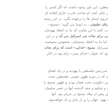
لسطین، این باور وجود داشت كه اگر كسی را
ن مالی كنند؛ او صاحب قدرت خارق العاده ای
وی انسان ها را برعهده بگیرد. در این زمینه
رفان تطبیقی
-، به ایسنا می گوید: «مسیح»،
لبته با این تفاوت كه بنا به اعتقاد یهودیان،
صی برای نجات بنی اسرائیل می آید
و در این
 اما بنا به اعتقاد مسیحیان، بخصوص مسیحیت
یسی(ع)،
مسیح «خدایی» است كه برای نجات
بود كه عنوان «خدای پسر» برای وی در كنار
ر سرزمین فلسطین یا یهودیه و در یك فضای
هد كه در دوره ظهور عیسی، فلسطین تحت
این حكومت تحت فشار بودند و ظهور مسیح را
هد و شكوه و مجد گذشته آنها در عصر سلیمان
ش پیش از میلاد مسیح در جریان بود. آنها
یهود، جهان را پر از عدل و داد خواهدنمود.