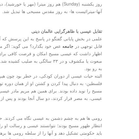
روز یكشنبه (Sunday) هم روز میترا (مهر یا خ
آنها-میترائیست ها- به روز مقدس مسیحی ها تبدیل شد.
تقابل عیسی با ظاهرگرایی عالمان دینی
علمی در بخش پایانی گفتگو در پاسخ به این پرسش كه آ
قابل توجهی در
جامعه
عص خود بگذارد؟ می گوید: اگر م
مبعوث یا مكشوف و در ۳۳ سالگی به صلی
به رو بود.
البته حیات عیسی از دوران كودكی، در خطر بود چون هیر
فلسطین- به دنبال پیدا كردن و كشتن او از همان دوره تول
مسیح را نوید داده بودند. برای همین هم مریم مادر عیس
عیسی، به مصر فرار كردند، دو سال آنجا بودند و پس ا
رومی ها هم به چشم دشمن به عیسی نگاه می كردند. حت
انتظار ظهور مسیح بودند؛ نتوانستند عیسی و رسالت او را
باید حكومتی تشكیل دهد و آنها را از سلطه رومی ها بره