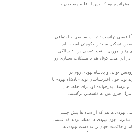
ورشید)، در میترائیزم بود كه پس از غلبه مسیحیان بر
یا عیسی توانست تاثیرات سیاسی و اجتماعی
قصود تشكیل ساختار حكومتی است، باید
اظهار داشت كه عیسی مسیح امكان و فرصت كافی برای چنین موردی نیافت. عیسی در ۳۰ سالگی
ب كشیده شد. در این مدتِ كوتاه هم با مشكلات بسیاری رو
ودیس -والی و پادشاه یهودی روم در
د بود. چون اخترشناسان تولد «پادشاه یهود» یا
ی و یوسف پدرخوانده او، برای حفظ جان
ز مرگ هیرودیس به فلسطین برگشتند.
ی یهودی ها هم كه از سده ها پیش چشم
 بپذیرند. چون یهودی ها معتقد بودند كه عیسی
اند و حاكمیت جهان را به دست یهودی ها