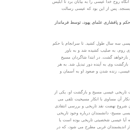
ه روح خدا عیسی را به بیابان برد تا ابلیس
بسنجد. پس از این بود كه عیسی رسالت
م و پافشاری علمای یهود، توسط فرماندار
یسی سه سال طول كشید. تا سرانجام با حكم
ری روم، به صلیب كشیده شد
و به باور
بازخواهد گشت. در ابتدا شاگردان مسیح
بازگشت وی به آینده دور تبدیل شد. به هر
سی، زنده شدن و صعود او به آسمان و
عیت تاریخی عیسی مسیح و بازگشت او، یكی از
نكار آن مساوی با انكار مسیحیت تلقی می
آن شروع نهضت نقد تاریخی و بررسی انتقادی
یسی مسیح- دانشمندان درباره وجود تاریخی
 آیا عیسی شخصیتی تاریخی بوده است یا
 از اندیشمندان غربی مطرح می شود، كه در