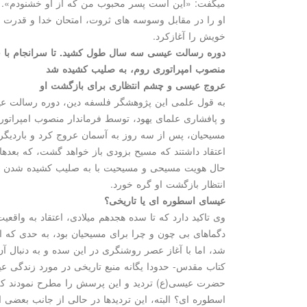
میگفت: «این است پسر محبوب من كه از او خشنودم». آنگا
او را در مقابل وسوسه های ثروت، امتحان خدا و قدرت 
خویش را آغازكرد.
دوره رسالت عیسی سه سال طول كشید. تا سرانجام با حك
منصوب امپراتوری روم، به صلیب كشیده شد
عروج عیسی و چشم انتظاری برای بازگشت او
به قول علمی این پژوهشگر فلسفه دین، دوره رسالت ع
و پافشاری علمای یهود، توسط فرماندار منصوب امپراتو
مسیحیان، پس از سه روز به آسمان عروج كرد و باردیگر 
اعتقاد داشتند كه مسیح بزودی باز خواهد گشت، كه بعدها 
حال هویت مسیحی و مسیحیت با به صلیب كشیده شدن عی
انتظار بازگشت او گره خورد.
عیسای اسطوره ای یا تاریخی؟
وی تاكید دارد كه تا سده هجدهم میلادی، اعتقاد به واق
دگماهای بی چون و چرا برای مسیحیان بود، به حدی كه ا
شد، اما با آغاز عصر روشنگری در این سده و به دنبال 
كتاب مقدس- حدودا یگانه منبع تاریخی در مورد زندگی ع
حضرت عیسی(ع) تردید و این پرسش را مطرح نمودند كه
اسطوره ای؟ البته، این تردیدها در حالی از جانب بعضی