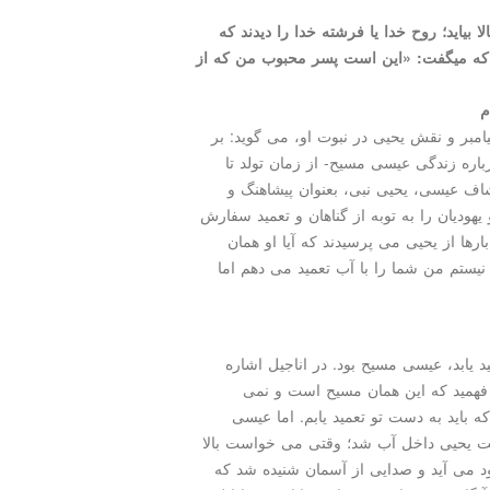
اید؛ روح خدا یا فرشته خدا را دیدند كه
 كه میگفت: «این است پسر محبوب من كه از
م
امبر و نقش یحیی در نبوت او، می گوید: بر
رباره زندگی عیسی مسیح- از زمان تولد تا
شاف عیسی، یحیی نبی، بعنوان پیشاهنگ و
هودیان را به توبه از گناهان و تعمید سفارش
رها از یحیی می پرسیدند كه آیا او همان
تم من شما را با آب تعمید می دهم اما
 یابد، عیسی مسیح بود. در اناجیل اشاره
فهمید كه این همان مسیح است و نمی
باید به دست تو تعمید یابم. اما عیسی
ست یحیی داخل آب شد؛ وقتی می خواست بالا
رود می آید و صدایی از آسمان شنیده شد كه