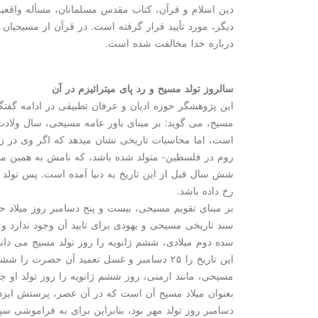
دین اسلام و قرآن، كتاب مقدس مسلمانان، مسأله واقعیت ت
دیگر، مورد تأیید قرار گرفته است. در قرآن از مسیحیان ب
درباره خدا مخالفت شده است.
سالروز تولد مسیح و رد پای میترائیزم در آن
این پژوهشگر حوزه ادیان و عرفان تطبیقی در ادامه گفتگو
مسیح، می گوید: بر مبنای باور عامه مسیحی، سال ولادت
است، اما محاسبات تاریخی نشان میدهد كه اگر وی در زم
روم در فلسطین- متولد شده باشد، كه نامش به همین من
رخ داده باشد.
بر مبنای تقویم مسیحی، بیست و پنج دسامبر روز میلا
سند تاریخی مسیحی و یهودی برای تایید آن وجود ندارد و
سده دوم میلادی، ششم ژانویه را روز تولد مسیح می دانس
این تاریخ را ۲۵ دسامبر و غسل تعمید آن حضرت 
دسامبر روز تولد مهر بود، بنابراین برای به فراموشی سپر