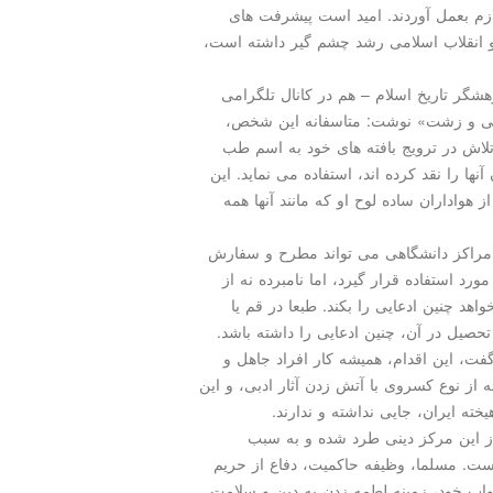
ازم بعمل آوردند. امید است پیشرفت های
تو انقلاب اسلامی رشد چشم گیر داشته است،
هشگر تاریخ اسلام – هم در كانال تلگرامی
راطی و زشت» نوشت: متاسفانه این شخص،
 تلاش در ترویج بافته های خود به اسم طب
آنها را نقد كرده اند، استفاده می نماید. این
هواداران ساده لوح او كه مانند آنها همه
راكز دانشگاهی می تواند مطرح و سفارش
د استفاده قرار گیرد، اما نامبرده نه از
د چنین ادعایی را بكند. طبعا در قم یا
حصیل در آن، چنین ادعایی را داشته باشد.
گفت، این اقدام، همیشه كار افراد جاهل و
از نوع كسروی با آتش زدن آثار ادبی، و این
ه ایران، جایی نداشته و ندارند.
ز این مركز دینی طرد شده و به سبب
ت. مسلما، وظیفه حاكمیت، دفاع از حریم
صواب خود، زمینه لطمه زدن به دین و سلامت