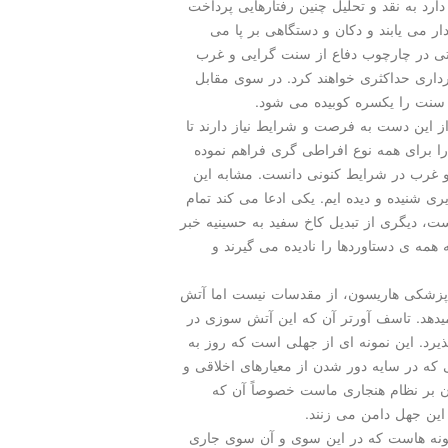
دارد به نقد و تحلیل چنین رفتارهایی پرداخت
ر می یابند و دكان و دستگاهی بر پا می
تی در چارچوب دفاع از سنت گرایی و غرب
داری حداكثری خواهند كرد. در سوی مقابل
 سنت را یكسره كوبیده می شود.
از این دست به فرصت و شرایط نیاز دارند تا
ا برای همه نوع افراطی گری فراهم نموده
و غرب در شرایط كنونی دانست. مشابه این
ری شنیده و دیده ایم. یكی ادعا می كند تمام
ت، دیگری از تبدیل كاخ سفید به حسینیه خبر
مه ی دستاوردها را نادیده می گیرند و
 پزشكی هاریسون، از مقدسات نیست اما آتش
یدهد. تاسف آورتر آن كه این آتش سوزی در
ذیرد. این نمونه ای از جهلی است كه روز به
 در سایه دور شدن از معیارهای اخلاقی و
 بر نظام هنجاری ماست خصوصاً آن كه
این جهل دامن می زنند.
 نمونه هاست كه در این سوی و آن سوی جاری