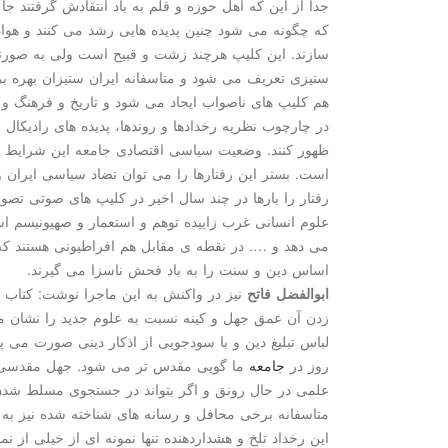
جدا از این كه اهل حوزه و قلم به باد انتقادش گرفتند جا 
كه چگونه می شود چنین پدیده هایی رشد می كنند و هوادا
سازند. این كلیپ هرچند زشت و قبیح است ولی به صور
ستیزی تعریف می شود و متاسفانه ایران ستیزان بهره بر
هم كلیپ های ناصواب ایجاد می شود و تاریخ و فرهنگ و
در چارچوب نظریه رخدادها و روندها، پدیده های رادیكال 
ظهور كنند. وضعیت سیاسی اقتصادی جامعه این شرایط ر
است. بستر این رفتارها را می توان تضاد سیاسی ایران 
رفتار را بارها در چند سال اخیر در كلیپ های صوتی تصوی
علوم انسانی غرب زاییده توهم و استعمار و صهیونیسم اس
می دهد و …. در نقطه ی مقابل هم افراطیونی هستند كه ه
اساس دین و سنت را به باد فحش ناسزا می گیرند.
ابوالفضل فاتح
نیز در واكنش به این ماجرا نوشت: كتاب
زدن آن عمق جهل و كینه نسبت به علوم جدید را نشان م
لباس تبلیغ دین و با سودجویی از اذكار دینی صورت می پ
روز در
جامعه
ما گویی مقدس تر می شود. جهل مقدسی كه
علمی در حال رونق و اگر بتواند در جستجوی مسلط شدن
متاسفانه برخی محافل و رسانه های شناخته شده نیز به 
این رخداد تلخ و هشداردهنده تنها نمونه ای از خیلی از