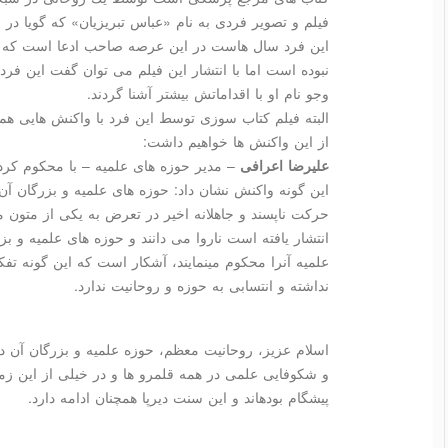
فیلم و تصویر فردی به نام «عباس تبریزیان» كه گویا در
این فرد سال هاست در این عرصه صاحب ادعا است كه در 
نبوده است اما با انتشار این فیلم می توان گفت این فرد
وجو نام او با اقداماتش بیشتر آشنا گردند.
البته فیلم كتاب سوزی توسط این فرد با واكنش هایی هم
از این واكنش ها خواهیم داشت:
علیرضا اعرافی
– مدیر حوزه های علمیه – با محكوم كردم
این گونه واكنش نشان داد: حوزه های علمیه و بزرگان آن تا
حركت ناپسند و جاهلانه اخیر در تعرض به یكی از متون
انتشار یافته است ناروا می دانند و حوزه های علمیه و 
علمیه آنرا محكوم مینمایند، آشكار است كه این گونه تف
نداشته و انتسابی به حوزه و روحانیت ندارد.
اسلام عزیز، روحانیت معظم، حوزه علمیه و بزرگان آن 
و شكوفایی علمی در همه قلمرو ها و در خیلی از این زمی
پیشگام بودهاند و این سنت دیرپا همچنان ادامه دارد.