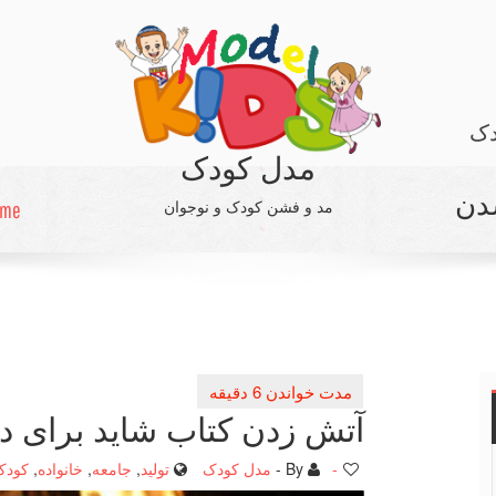
دک
مدل کودک
شدن
مد و فشن کودک و نوجوان
me /
آتش زدن كتاب شاید برای د
-
By -
مدل کودک
تولید
,
جامعه
,
خانواده
,
کودک