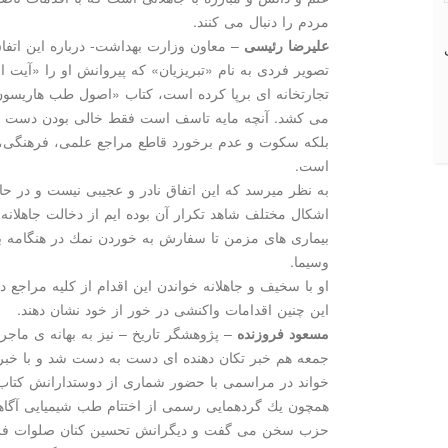
مردم را دنبال می كنند.
علیرضا رئیسی
– معاون وزارت بهداشت- درباره این اتفاق
تصویر فردی به نام «تبریزیان» كه پیروانش او را «آیت 
تجارتخانه ای برپا كرده است، كتاب «اصول طب هاریس
می كشد. آنچه مایه تاسف است فقط خالی بودن دست ای
بلكه سكوت و عدم برخورد قاطع مراجع علمی، فرهنگی، د
است.
به نظر میرسد كه این اتفاق نادر و عجیبی نیست و در ح
اشكال مختلف شاهد تكرار آن بوده ایم از دخالت جاهلانه 
بیماری های مزمن تا سفارش به خوردن نمك در هنگامه ب
وسیما.
او با سخیف و جاهلانه خواندن این اقدام از كلیه مراجع
این چنین اقدامات واكنشی در خور از خود نشان دهند.
مسعود فروزنده
– پژوهشگر تاریخ – نیز به بهانه ی ما
جمعه هم خبر تكان دهنده ای دست به دست شد و با خبر 
خواند در مراسمی با حضور شماری از دوستدارانش كتاب
همچون یك گردهمایی رسمی از اختتام طب شیمیایی آگاه
حزب سخن می گفت و دیگرانش تحسین كنان صلوات فرس