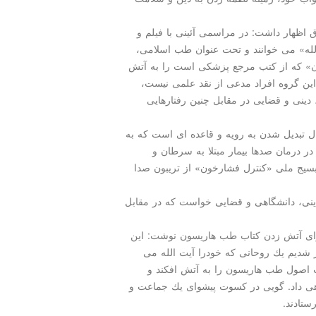
 اظهار داشت: در مراسمی آئینی با فیلم و
الله» می خوانند و تحت عنوان طب اسلامی،
ون» كه از كتب مرجع پزشكی است را به آتش
ن گروه افراد مدعی از نقد علمی نیست،
ینی و قضایی در مقابل چنین رفتارهایی
ال تبدیل شدن به رویه و قاعده ای است كه به
در درمان صدها بیمار مبتلا به سرطان و
سیج ملی «كنترل فشارخون» از تریبون صدا
 دینی، دانشگاهی و قضایی خواست كه در مقابل
جرای آتش زدن كتاب طب هاریسون نوشت: این
شدیم یك روحانی كه خودرا آیت الله می
 اصول طب هاریسون را به آتش افكند و
ی داد. گویی در كسوت پیشوای یك جماعت و
تادند.