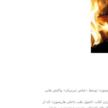
یسون» توسط «عباس تبریزیان» واكنش هایی
 زدن كتاب «اصول طب داخلی هاریسون» كه از
ه های اجتماعی دست به دست می شود؛