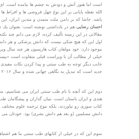
است اما هنوز آتش و دودش به چشم ها نیامده است. ای
الله نقطه پایانی بر این نوع جهل فروشی ها و افراط ها 
باشد. حاشا كه بر دامن ملت متمدن و متدین ایران، این
احسان رضایی
هم در یادداشتی نوشته است: بعنوان یك تا
مقالاتی در این زمینه تألیف كرده، لازم می دانم چند نكته
اول این كه هیچ شكی نیست كه دانش پزشكی و هر دانش د
موجود دارد. خود مولفان كتاب هاریسون هر چند سال ویر
جانب دیگر توجه به طب سنتی و پیدا كردن نكات مفیدی
جدید است كه تبدیل به نگاهی جهانی شده و سال ۲۰۱۶ نوبل پزشكی را به طب سنتی چین دادند.
دوم این كه آنچه با نام طب سنتی ایران می شناسیم،
هندی و ایران باستان است. بنیان گذاران و پیشگامان ط
كتاب سوزی رو نیاوردند، بلكه موج ترجمه علوم مختل
دانش مسلمین (و بعد هم دانش بشری) بود. خودتان می توان
سوم این كه در خیلی از كتابهای طب سنتی ما هم اشتباه