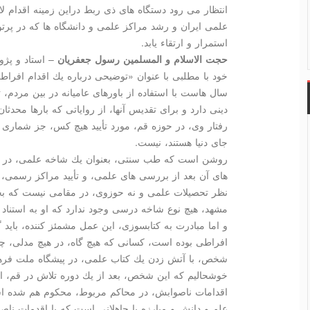
انتظار می رود دستگاه های ذی ربط دراین زمینه اقدام ل
علمی ایران و رشد مراكز علمی و دانشگاه ها كه در پر
استمرار و ارتقاء یابد.
حجت الاسلام و المسلمین رسول جعفریان
– استاد و پژو
خود با مطلبی با عنوان «توضیحی درباره یك اقدام اف
سال هاست با استفاده از باورهای عامیانه در بین مردم،
دینی دارد و برای تقدیس آنها، از روایاتی كه بارها محدثان 
رفتار وی، در حوزه قم، مورد تأیید هیچ كس، جز شماری از 
جای دنیا هستند، نیست.
روشن است كه طب سنتی، بعنوان یك شاخه علمی، در م
های آن بعد از بررسی های علمی، و تأیید مراكز رسمی، مور
نظر تحصیلات علمی و نه حوزوی، در مقامی نیست كه بخواه
مشهد، هیچ نوع شاخه درسی وجود ندارد كه او به استناد ت
و اما مبادرت به كتابسوزی، این عمل مشمئز كننده، باید 
افراطی بوده است، كسانی كه هیچ گاه، در هیچ مدلی، چه 
شخص، با آتش زدن یك كتاب علمی، در پیشگاه ملت فرهیخت
خوشحالیم كه این شخص، بعد از یك دوره تلاش در قم، ا
اقدامات ناصوابش، در محاكم مربوط، محكوم هم شده اس
علم و دانش و مبارزه با جاهلانی است كه با اقدمات نا