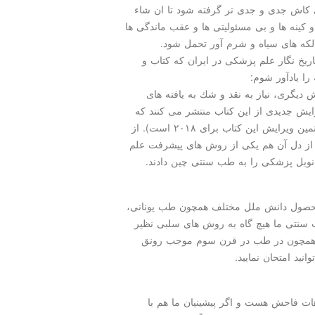
 كاش جدی و جدی تر گرفته شود تا ان شاء
و كینه ها و بی مسئولیتی ها و عقب ماندگی ها
 لكه های سیاه و شرم آور تحمل شود.
ریخ نگار علم پزشكی در ایران كه كتاب و
 را یادآور شوم:
یگری، نیاز به نقد و شك به یافته های
ایش جدیدی از این كتاب منتشر می كنند كه
خیلی از مطالب آن با ویراست قبلی متفاوت است «بیستمین ویرایش این كتاب برای ۲۰۱۸ است). از
 از دل آن هم یكی از روش های پیشرفت علم
 محصول دانش ملل مختلف همچون طب یونانی،
ب سنتی ما هیچ گاه به روش های سلبی نظیر
ف همچون در طب در قرن سوم موجب رونق
ید امتحان نمایید.
ات فاحش هست و اگر پیشینیان ما هم با