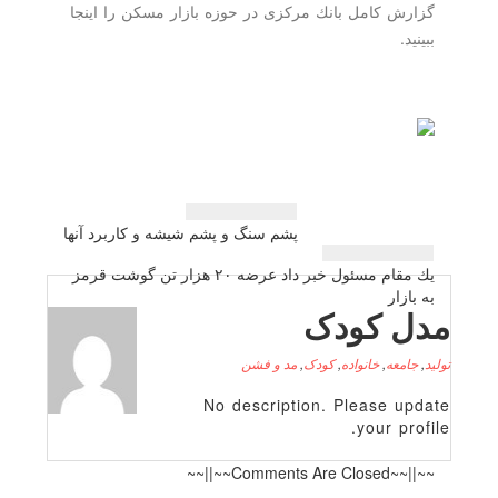
گزارش كامل بانك مركزی در حوزه بازار مسكن را اینجا
ببینید.
راهبری
پشم سنگ و پشم شیشه و كاربرد آنها
نوشته
یك مقام مسئول خبر داد عرضه ۲۰ هزار تن گوشت قرمز
به بازار
مدل کودک
تولید
,
جامعه
,
خانواده
,
کودک
,
مد و فشن
No description. Please update
your profile.
~~||~~Comments Are Closed~~||~~