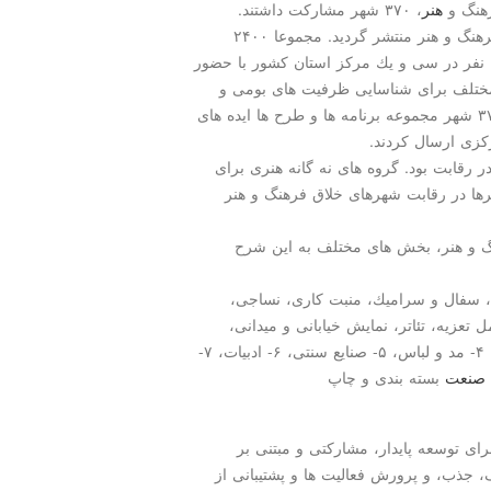
رهنگ و
هنر
، ۳۷۰ شهر مشاركت داشتند.
فراخوان این رویداد نیمه تیرماه سال ۱۳۹۸ در ۹ حوزه فرهنگ و هنر منتشر گردید. مجموعا ۲۴۰۰
ساعت كارگاه آموزشی برنامه ریزی فرهنگی برای ۱۲۰۰ نفر در سی و یك مركز استان كشور با حضور
 مختلف برای شناسایی ظرفیت های بومی و
محلی و جلب مشاركت سازمان های همكار، در نهایت ۳۷۰ شهر مجموعه برنامه ها و طرح ها ایده های
كزی ارسال كردند.
رقابت بود. گروه های نه گانه هنری برای
ها در رقابت شهرهای خلاق فرهنگ و هنر
گ و هنر، بخش های مختلف به این شرح
 سفال و سرامیك، منبت كاری، نساجی،
-هنرهای نمایشی شامل تعزیه، تئاتر، نمایش خیابانی و میدانی،
نمایش آیینی و سنتی، نمایش نامه و نمایش ۳- موسیقی، ۴- مد و لباس، ۵- صنایع سنتی، ۶- ادبیات، ۷-
صنعت
بسته بندی و چاپ
ای توسعه پایدار، مشاركتی و مبتنی بر
 جذب، و پرورش فعالیت ها و پشتیبانی از