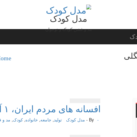
مدل کودک
مد و فشن کودک و نوجوان
دک
ome /
افسانه های مردم ایران، ۱ آق تنگلی
-
By -
مدل کودک
تولید
,
جامعه
,
خانواده
,
کودک
,
مد و 