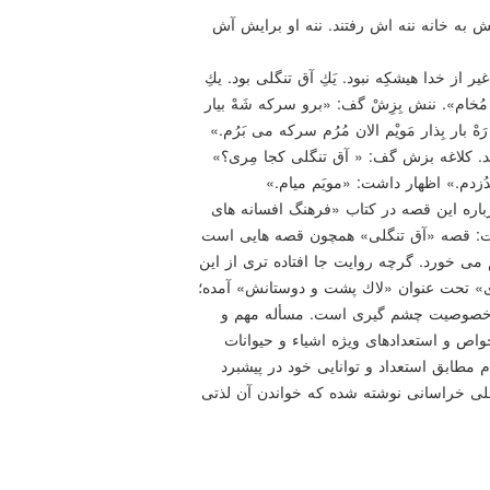
ش به خانه ننه اش رفتند. ننه او برایش آش
یر از خدا هیشكِه نبود. یَكِ آق تنگلی بود. یكِ
ُخام». ننش بِزِشْ گف: «برو سركه شَهْ بیار
 بار بِذار مَویْم الان مُرُم سركه می بَرُم.»
سید. كلاغه بزش گف: « آق تنگلی كجا مِری؟»
بُدُزدم.» اظهار داشت: «مویَم میام.»
اره این قصه در كتاب «فرهنگ افسانه های
است: قصه «آق تنگلی» همچون قصه هایی است
می خورد. گرچه روایت جا افتاده تری از این
دی» تحت عنوان «لاك پشت و دوستانش» آمده؛
ی خصوصیت چشم گیری است. مسأله مهم و
اص و استعدادهای ویژه اشیاء و حیوانات
 مطابق استعداد و توانایی خود در پیشبرد
لی خراسانی نوشته شده كه خواندن آن لذتی