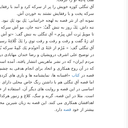
آق تنگلی كوزه خویش را پر از سركه كرد و آمد با رفقای
سركه پخت و با رفقایش نشتند به خوردن آش.
نمونه ای از نثر قصه به لهجه خراسانی: یَكِ بود یَكِ نبود. غ
ننه داش. یَكَ روز به ننش گُفْ: «ننه جان، مو آش سركه م
تا مویمْ بَرِت آش بِپزُم.» آق تنگلی به ننش گف: «تو آش رَهْ
ای رَهْ گفت و رفت و رفت و رفت تویِ را یَكَ كُلاغِهْ ر
آق تنگلی گف: « مُرُم از خَنَهْ ی آخونُدم یَك كَمِهْ سركه 
در توضیح علی اشرف درویشیان و رضا خندان مهابادی درب
مردم ایران» كه در نشر ماهریس انتشار یافته، آمده 
كه در آن روح همكاری و اتحاد برای انجام هدفی به چشم 
قصه در
كتاب
«افسانه ها، نمایشنامه ها و بازی های كر
اما قصه آق تنگلی هم با داشتن رنگ خاص محلی دارا
اساسی در این قصه و روایت های دیگر آن، استفاده از خو
است. مثلا در این قصه، گربه و سگ، كلاغ و زنبور هركدام
اهدافشان همكاری می كنند. این قصه به زبان شیرین مح
بیشتر از خود
قصه
دارد.