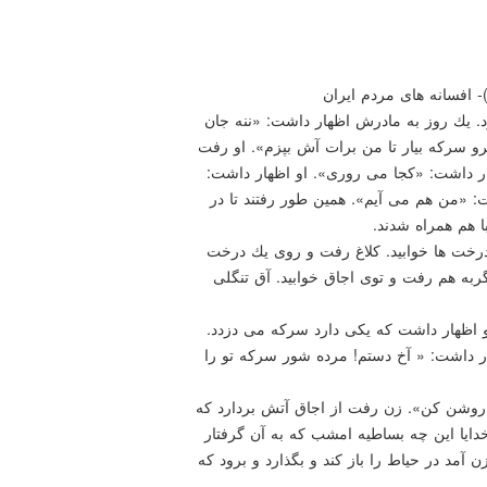
 افسانه های مردم ایران
د. یك روز به مادرش اظهار داشت: «ننه جان
 سركه بیار تا من برات آش بپزم». او رفت
هار داشت: «كجا می روری». او اظهار داشت:
 «من هم می آیم». همین طور رفتند تا در
 هم همراه شدند.
خت ها خوابید. كلاغ رفت و روی یك درخت
به هم رفت و توی اجاق خوابید. آق تنگلی
و اظهار داشت كه یكی دارد سركه می دزدد.
ر داشت: « آخ دستم! مرده شور سركه تو را
 روشن كن». زن رفت از اجاق آتش بردارد كه
دایا این چه بساطیه امشب كه به آن گرفتار
ن آمد در حیاط را باز كند و بگذارد و برود كه