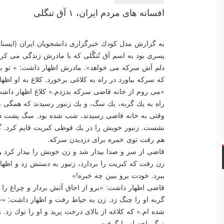
افسانه های مردم ایران، ۱ آق تنگلی
به گزارش مدل كودك خبرگزاری دانشجویان ایران (ایسنا)-
پسری بود به اسم آق تُنگُلی كه با مادرش زندگی می كر
دلم آش سركه می خواهد». مادرش اظهار داشت: « تو برو
كه سركه بیاورد در راه به كلاغی برخورد. كلاغ به او اظ
«می روم از خانه قاضی سركه بدزدم.» كلاغ اظهار داشت:
راه به یك گربه، یك سگ، و یك زنبور رسیدند كه همگی با
وقتی به خانه قاضی رسیدند، شب شده بود. سگ پشت در
نشست. زنبور خویش را در یك قوطی كبریت قایم كرد. گر
هم رفت توی خمره برای دزدیدن سركه.
قاضی از سر و صدا بیدار شد و زن خویش را بیدار كرد 
زن رفت كه كبریت را بردارد، زنبور به دستش زد و اظها
ببرد. خودت برو ببین چه خبره!»
قاضی اظهار داشت: «برو از اجاق آتش بردار و چراغ را
گربه او را چنگ زد. زن به حیاط رفت و اظهار داشت: «خ
شده ام.» كه كلاغه از بالای درخت پرید و او را نوك زد. ز
سگ پاچه او را گرفت.