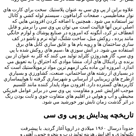
ه براين از پي وي سي به عنوان پلاستيك سخت براي كارت هاي
 مغناطيسي ، صفحات گرامافون ، سيستم لوله كشي و كانال
استفاده مي شود . همچنين با اضافه كردن افزودني هايي كه
 ترين آنها فتاليت است مي توان پي وي سي را نرمتر و قابل
اف تر كرد، آنگونه كه امروزه در صنايع پوشاك و لوازم خانگي
د پرده ، روكش مبل، ساخت شلنگ، لوله نرم و تاشو در كف
 ساختمان ها و رويه بام ها و عايق سازي كابل هاي برق
اده مي شود. در آتش سوزي ها ،سيم هاي روكش شده با پي
ي، گاز هيدروژن كلرايد توليد مي كنند كه كلر به عنوان از بين
ه ي راديكال هاي آزاد، منشا موادي كه احتراق را به تعويق مي
زد. امروزه اين ماده يكي ازمهم ترين مواد ترموپلاستيك است كه
سياري از رشته هاي ساختماني، صنعت، كشاورزي و بسياري
ح هاي زيربنايي از آبرساني و شهرسازي گرفته تا هواپيماسازي
ردهاي گسترده دارد. افزودن مواد پايدار كننده مانند كلسيم
 افزايش عمر و مقاومت پي وي سي در برابر عوامل فيزيكي
ي و آب و هوايي در اقليم هاي متفاوت جوي و ثابت بودن رنگ
ثر گذشت زمان تابش نور خورشيد مي شود.
یخچه پیدایش یو پی وی سی
حدودآ درسال ۱۹۶۰ ميلادي در اروپا آغاز گرديد. با پيشرفت
لوژي و افزايش هزينه توليد درب و پنجره چوبي، آهني و