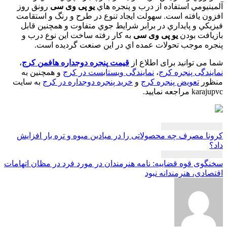
نيومي استفاده از درب و پنجره هاي
یو پی وی سی
رونق روز
ن يافته است. سهولت ايجاد تنوع در طرح و رنگ و استقامت
كي و پايداري در برابر شرايط جوي متفاوت و همچنين قابل
افت بودن
یو پی وی سی
به كار رفته ساخت اين نوع درب و
ه موجب تحولات عمده اي در اين صنعت گرديده است.
می توانید برای اطلاع از
قیمت
پنجره دوجداره هافمن کرج
،
ندگی پنجره کرج
،
نمایندگی ویستابست در کرج
و همچنین به
ور
تعویض پنجره کرج
و
خرید پنجره دوجداره در کرج
به سایت
karaj
مراجعه نمایید.
بری
ا مصرف چه محصولاتی را در میادین میوه و تره بار افزایش
ته
وی قوه قضاییه: نامه هنرمندان در مورد فرد در مظان اتهامات
ادی، هنرمندانه نبود