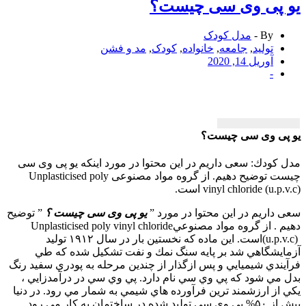
 پی وی سی چیست؟
By -
مدل کودک
تولید
,
جامعه
,
خانواده
,
کودک
,
مد و فشن
آوریل 14, 2020
-
پی وی سی چیست؟
كودك: سعی داریم در این محتوا در مورد اینكه یو پی وی سی
چیست توضیح دهیم. از گروه مواد مصنوعی Unplasticised poly
vinyl chloride (u.) است.
داریم در این محتوا در مورد
”
یو پی وی سی چیست ؟
”
توضیح
 . از گروه مواد مصنوعي
Unplasticised poly vinyl chloride
(u.p.
است. اين ماده كه نخستين بار در سال ۱۹۱۲ توليد
يشگاهي شد بر پايه سنگ نمك و نفت تشكيل شده كه طي
ندي شيميايي و پس ازگذار از چندين مرحله به پودري سفيد رنگ
مي شود كه پي وي سي نام دارد. پي وي سي در درآمدزايي ،
از ارزشمند ترين فرآورده هاي شيمي به شمار مي رود. در دنيا
ده در ساختمان به كار مي رود.