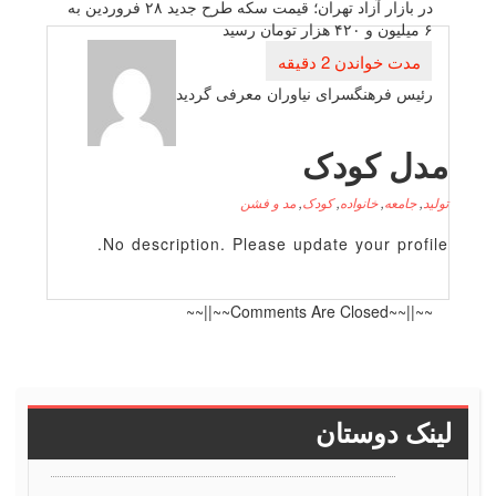
نوشته
در بازار آزاد تهران؛ قیمت سكه طرح جدید ۲۸ فروردین به
۶ میلیون و ۴۲۰ هزار تومان رسید
رئیس فرهنگسرای نیاوران معرفی گردید
دل کودک
لید
,
جامعه
,
خانواده
,
کودک
,
مد و فشن
No description. Please update your profile
~~||~~Comments Are Closed~~||~~
ینک دوستان