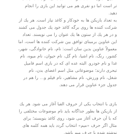
تر است اما دو نفری هم می توانید این بازی را انجام
دهید.
به تعداد بازیكن ها به خودكار و كاغذ نیاز است. هر یك از
شركت كننده ها روی برگه كاغذ خود یك جدول می كشند
و در هر یك از ستون ها یك عنوان را می نویسند. تعداد
این عناوین برمبنای توافق بین شركت كننده ها است، اما
معمولاً عناوین بدین سان است: نام، نام خانوادگی، شهر،
كشور، رنگ، نام اشیا، نام گل، نام حیوان، نام میوه، نام
غذا و نام خودرو. البته عده ای كه در بازی اسم فامیل
تبحری دارند؛ موضوعاتی مثل اسم اعضای بدن، نام
شغل، نام ورزش، نام مشاهیر، نام فیلم و… را هم در
جدول جزء عناوین قرار می دهند.
بازی با انتخاب یكی از حروف الفبا آغاز می شود. هر یك
از بازیكن ها بطور جداگانه باید نام موضوعات مختلفی را
كه با آن حرف آغاز می شود، روی كاغذ بنویسند؛ برای
مثال اگر حرف «میم» انتخاب گردد باید همه كلمه های
نوشته شده با حرف میم باشد.