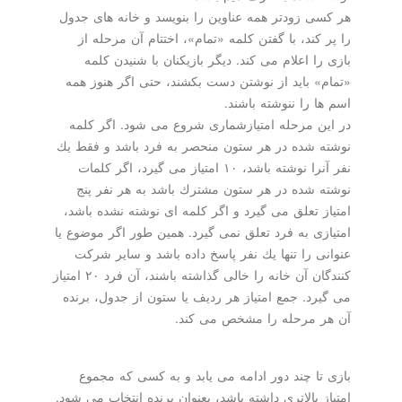
هر كسی زودتر همه عناوین را بنویسد و خانه های جدول
را پر كند، با گفتن كلمه «تمام»، اختتام آن مرحله از
بازی را اعلام می كند. دیگر بازیكنان با شنیدن كلمه
«تمام» باید از نوشتن دست بكشند، حتی اگر هنوز همه
اسم ها را ننوشته باشند.
در این مرحله امتیازشماری شروع می شود. اگر كلمه
نوشته شده در هر ستون منحصر به فرد باشد و فقط یك
نفر آنرا نوشته باشد، ۱۰ امتیاز می گیرد، اگر كلمات
نوشته شده در هر ستون مشترك باشد به هر نفر پنج
امتیاز تعلق می گیرد و اگر كلمه ای نوشته نشده باشد،
امتیازی به فرد تعلق نمی گیرد. همین طور اگر موضوع یا
عنوانی را تنها یك نفر پاسخ داده باشد و سایر شركت
كنندگان آن خانه را خالی گذاشته باشند، آن فرد ۲۰ امتیاز
می گیرد. جمع امتیاز هر ردیف یا ستون از جدول، برنده
آن هر مرحله را مشخص می كند.
بازی تا چند دور ادامه می یابد و به كسی كه مجموع
امتیاز بالاتری داشته باشد، بعنوان برنده انتخاب می شود.