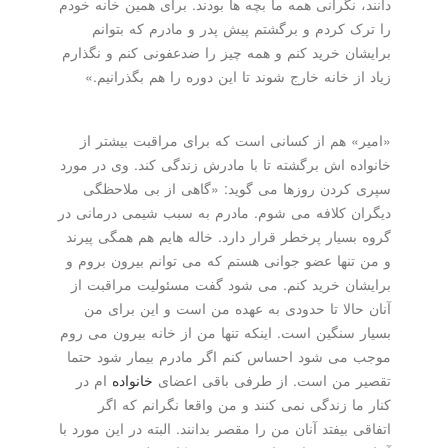
دانند، نگرانی همه ما بچه ها بودند. برای همین خانه خودم
را ترک کردم و برگشتم پیش پدر و مادرم که بتوانم
برایشان خرید کنم و همه چیز را ضدعفونی کنم و نگذارم
زیاد از خانه خارج شوند تا این دوره را هم بگذرانیم.»
«امیر» هم از کسانی است که برای مراقبت بیشتر از
خانواده اش برگشته تا با مادرش زندگی کند. وی در مورد
سپری کردن روزها می گوید: «گاهی از بی ملاحظگی
دیگران کلافه می شوم. مادرم به سبب شیمی درمانی در
گروه بسیار پرخطر قرار دارد. خاله هایم هم همگی پیرند
و من تنها عضو جوانی هستم که می توانم بیرون بروم و
برایشان خرید کنم. می شود گفت مسئولیت مراقبت از
آنان حالا تا حدودی به عهده من است و این برای من
بسیار سنگین است. اینکه تنها من از خانه بیرون می روم
موجب می شود احساس کنم اگر مادرم بیمار شود حتما
تقصیر من است. از طرفی باقی اعضای
خانواده
ام در
کنار ما زندگی نمی کنند و من واقعا نگرانم که اگر
اتفاقی بیفتد آنان من را مقصر بدانند. البته در این مورد با