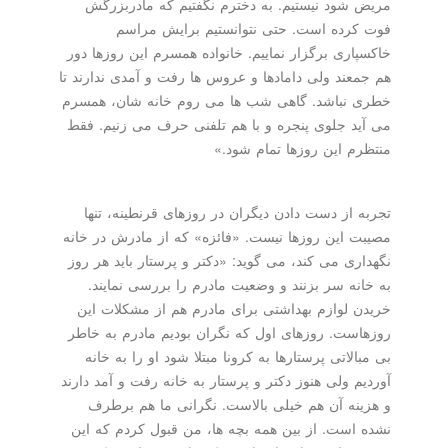
مریض شود نیستیم. به دخترم نگفتیم که مادربزرگش
فوت کرده است. حتی نتوانستیم برایش مراسم
خاکسپاری برگزار نماییم. خانواده همسرم این روزها دور
هم جمعند ولی دامادها و عروس ها رفت و آمدی ندارند تا
خطری نباشد. گاهی شب ها می روم خانه شان، همسرم
می آید جلوی پنجره و با هم تلفنی حرف می زنیم. فقط
منتظرم این روزها تمام شود.»
تجربه از دست دادن دیگران در روزهای قرنطینه، تنها
مصیبت این روزها نیست. «فائزه» که از مادرش در خانه
نگهداری می کند، می گوید: «دکتر و پرستار باید هر روز
به خانه سر بزنند و وضعیت مادرم را بررسی نمایند.
خریدن لوازم بهداشتی برای مادرم هم از مشکلات این
روزهاست. روزهای اول که نگران بودیم مادرم به خاطر
بی مبالاتی پرستارها به کرونا مبتلا شود او را به خانه
آوردیم ولی هنوز دکتر و پرستار به خانه رفت و آمد دارند
و هزینه آن هم خیلی بالاست. نگرانی ما هم برطرف
نشده است. از بین همه بچه ها، من قبول کردم که این