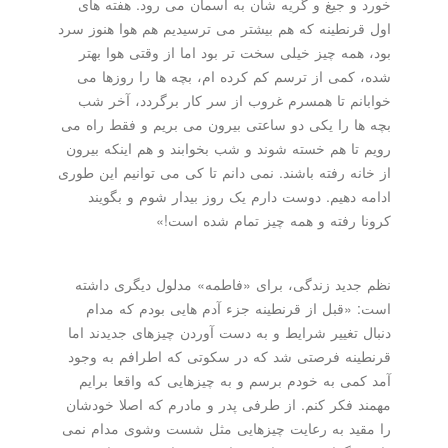
خورد و جیغ و گریه شان به آسمان می رود. هفته های
اول قرنطینه که هم بیشتر می ترسیدیم هم هوا هنوز سرد
بود، همه چیز خیلی سخت تر بود اما از وقتی هوا بهتر
شده، کمی از ترسم کم کرده ام، بچه ها را روزها می
خوابانم تا همسرم غروب از سر کار برگردد، آخر شب
بچه ها را یکی دو ساعتی بیرون می بریم و فقط راه می
رویم تا هم خسته شوند و شب بخوابند و هم اینکه بیرون
از خانه رفته باشند. نمی دانم تا کی می توانیم این طوری
ادامه دهیم. دوست دارم یک روز بیدار شوم و بگویند
کرونا رفته و همه چیز تمام شده است!»
نظم جدید زندگی، برای «فاطمه» مدلول دیگری داشته
است: «قبل از قرنطینه جزء آدم هایی بودم که مدام
دنبال تغییر شرایط و به دست آوردن چیزهای جدیدند اما
قرنطینه فرصتی شد که در سکوتی که اطرافم به وجود
آمد کمی به خودم برسم و به چیزهایی که واقعا برایم
مهمند فکر کنم. از طرفی پدر و مادرم که اصلا خودشان
را مقید به رعایت چیزهایی مثل شست وشوی مدام نمی