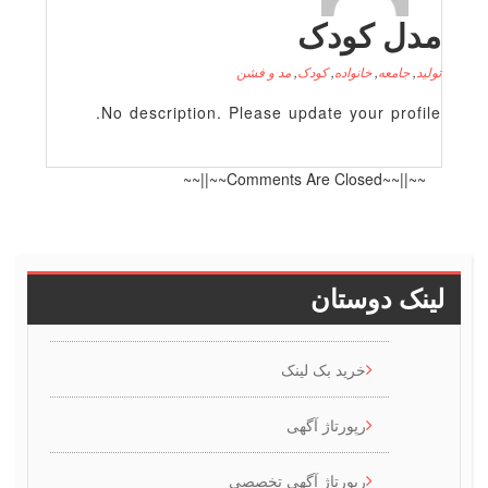
دل کودک
لید
,
جامعه
,
خانواده
,
کودک
,
مد و فشن
No description. Please update your profile
~~||~~Comments Are Closed~~||~~
ینک دوستان
خرید بک لینک
رپورتاژ آگهی
رپورتاژ آگهی تخصصی