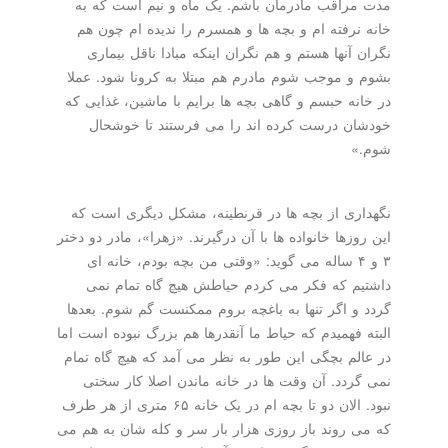
مدت مراقب مادرمان باشم. یک ماه و نیم است که به
خانه نرفته ام و بچه ها و همسرم را ندیده ام چون هم
نگران آنها هستم و هم نگران اینکه مبادا ناقل بیماری
بشوم و موجب شوم مادرم هم مبتلا به کرونا شود. عملا
در خانه حبسم و گاهی بچه ها برایم با ماشین، غذایی که
خودشان درست کرده اند را می فرستند تا خوشحال
شوم.»
نگهداری از بچه ها در قرنطینه، مشکل دیگری است که
این روزها خانواده ها با آن درگیرند. «زهرا»، مادر دو دختر
۳ و ۴ ساله می گوید: «وقتی من بچه بودم، خانه ای
داشتیم که فکر می کردم حیاطش هیچ گاه تمام نمی
گردد و اگر تنها به باغچه بروم ممکنست گم شوم. بعدها
البته فهمیدم که حیاط ما آنقدرها هم بزرگ نبوده است اما
در عالم بچگی این طور به نظر می آمد که هیچ گاه تمام
نمی گردد. آن وقت ها در خانه ماندن اصلا کار سختی
نبود. الان دو تا بچه ام در یک خانه ۶۵ متری از هر طرف
که می روند باز روزی هزار بار سر و کله شان به هم می