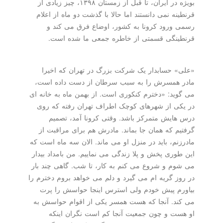
بویژه در ایران، تا قبل از زمستان ۱۳۹۸، چیز زیادی از
قرنطینه نمی دانستند اما حالا با گذشت دو ماه از اعلام
رسمی ورود کرونا به کشور، اوضاع فرق می کند و
قرنطینگی قسمتی از خاطره جمعی ما شده است.
«علی» حسابدار یک شرکت بزرگ در تهران که اخیرا
مادر همسرش را به سبب سرطان از دست داده است،
می گوید: «دخترم کنکوری است. از بهمن ماه به خانه ای
در یکی از شهرهای کوچک اطراف تهران رفته که روی
درس هایش متمرکز باشد. وقتی کرونا آمد، تصمیم
گرفتیم که همان جا بماند. مادرش هم برای مراقبت از
مادرزنم، باید در منزل او می ماند. الان سه ماه است که
این طوری پخش و پلا زندگی می نماییم. من بامداد بیدار
می شوم و شروع می کنم به کار، تا شب. گاهی چند بار
در روز گریه ام می گیرد و دلم می خواهد بروم دخترم را
بیاورم پیش خودم ولی استرس اینجا حواسش را پرت
می کند. آنجا که هست همسر یکی از اقوام حواسش به
او هست و چون جمعیت آنجا کم است نگران اینکه