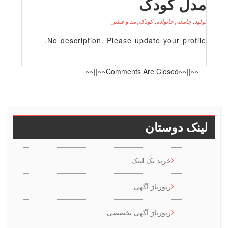
دل کودک
لید
,
جامعه
,
خانواده
,
کودک
,
مد و فشن
No description. Please update your profile
~~||~~Comments Are Closed~~||~~
ینک دوستان
خرید بک لینک
رپورتاژ آگهی
رپورتاژ آگهی تخصصی