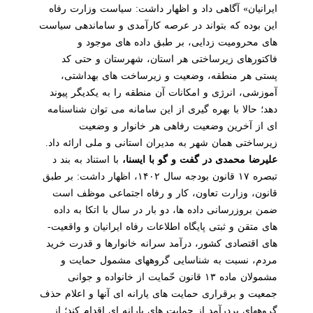
ایرانیان» آگاهی داد و اظهار داشت: سیاست وزارت رفاه
این بوده که بتواند در عرصه کارآمدی و ساماندهی سیاست
های محرومیت زدایی، بر طبق داده های موجود و
فاکتورهای زیرساختی هر استان، شهرستان و حتی کد
پستی هر منطقه، وضعیت و زیرساخت های بهداشتی،
آموزشی، انرژی و امکانات آن منطقه را به یکدیگر پیوند
دهد؛ حالا با بهره گیری از این سامانه می توان شناسنامه
ای از آخرین وضعیت رفاهی هر خانوار و وضعیت
زیرساختی همان شهر به مدیران استانی و ملی ارائه داد.
علیرضا محمدی در گفت و گو با ایسنا،
با استناد به بند د
تبصره ۱۷ قانون بودجه سال ۱۴۰۲، اظهار داشت: بر طبق
قانون، وزارت تعاون، کار و رفاه اجتماعی موظف است
ضمن بروزرسانی داده ها، دو بار در سال با اتکا به داده
های متقن و ثبتی پایگاه اطلاعات رفاه ایرانیان و واقعیت­
های اقتصادی کشور، درآمد سرانه خانوارها و قدرت خرید
مردم، نسبت به شناسایی گروههای مشمول حمایت و
مشمولان ماده ۱۳ قانون حّمایت از خانواده و جوانی
جمعیت و برقراری حمایت­ های یارانه ­ای آنها و اعلام حذف
گروههای پردرآمد از حمایت های یارانه ای اقدام کند؛ از