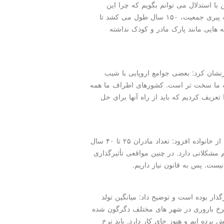
ا استدلال می توانم بگویم که چرا این
بحران تا این درجه حیاتی می باشد. اگر ما برویم در چاله پیری جمعیت، ۱۵۰ سال طول می کشد تا
مه هایی مانند پارک مادر و کودک نداشته
رنشان کرد: بعضی جوامع اروپایی با شیب
ما وضعیت ما سخت تر است. کشورهای اطراف ما همه
ر زمان فعالیتم در مجلس، ۲۱ مساله را تعریف کردیم که باید از راه آنها برای حل
رئیس کمیسیون مشترک قانون جوانی جمعیت و پشتیبانی از خانواده افزود: تعداد مادران ۲۵ تا ۴۰ سال
مشکلاتی دارد. در چنین مواقعی تأثیرگذاری
یست. پس به قانون نیاز داریم.
ذار بوده است و توضیح داد: میانگین تولد
به ۳۰ سال رسیده است. نرخ باروری در شهر های مختلف دگرگون شده
 فقط ۵۰ درصد قانون را پیش برده ایم و هنوز جای کار دارد. باید نرخ