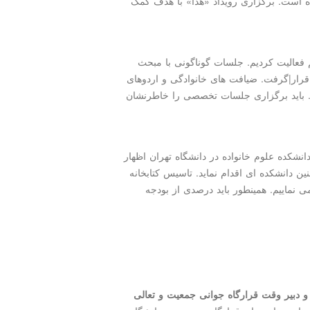
ه است. برگزاری رویداد «هدا» با هدف کمک
م فعالیت کردیم. جلسات گوناگونی با مبحث
قرار|گرفت. ضیافت های خانوادگی و اردوهای
د. باید برگزاری جلسات تخصصی را خاطرنشان
شکده علوم خانواده در دانشگاه تهران اظهار
ین دانشکده ای اقدام نماید. تاسیس کتابخانه
نماییم. همینطور باید درصدی از بودجه
 دبیر وقت قرارگاه جوانی جمعیت و تعالی