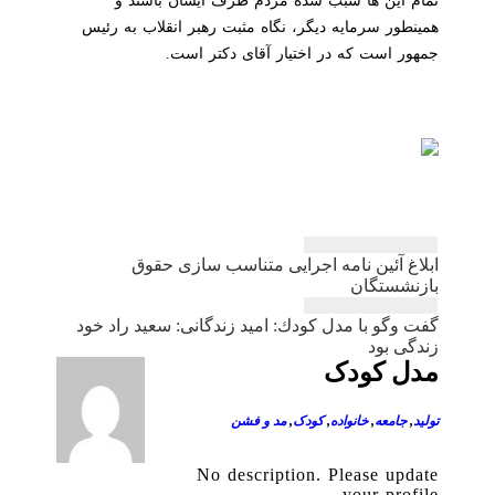
تمام این ها سبب شده مردم طرف ایشان باشند و
همینطور سرمایه دیگر، نگاه مثبت رهبر انقلاب به رئیس
جمهور است که در اختیار آقای دکتر است.
راهبری
ابلاغ آئین نامه اجرایی متناسب سازی حقوق
نوشته
بازنشستگان
گفت وگو با مدل كودك: امید زندگانی: سعید راد خود
زندگی بود
مدل کودک
تولید
,
جامعه
,
خانواده
,
کودک
,
مد و فشن
No description. Please update
your profile.