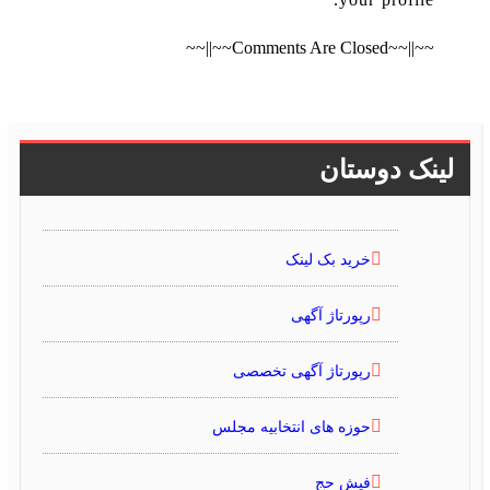
~~||~~Comments Are Closed~~||~~
لینک دوستان
خرید بک لینک
رپورتاژ آگهی
رپورتاژ آگهی تخصصی
حوزه های انتخابیه مجلس
فیش حج