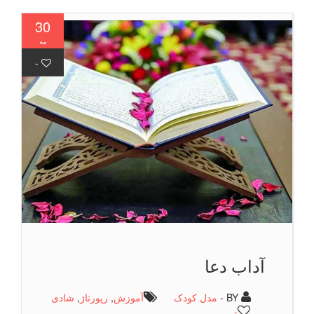
30
مه
-
آداب دعا
BY -
مدل کودک
آموزش
,
رپورتاژ
,
شادی
-