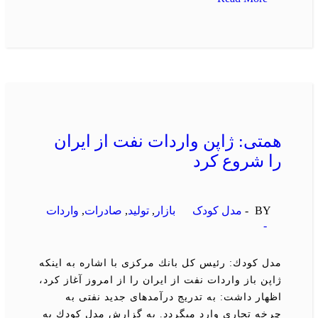
همتی: ژاپن واردات نفت از ایران
را شروع كرد
BY -
مدل کودک
بازار
,
تولید
,
صادرات
,
واردات
-
مدل كودك: رئیس كل بانك مركزی با اشاره به اینكه
ژاپن باز واردات نفت از ایران را از امروز آغاز كرد،
اظهار داشت: به تدریج درآمدهای جدید نفتی به
چرخه تجاری وارد میگردد. به گزارش مدل كودك به