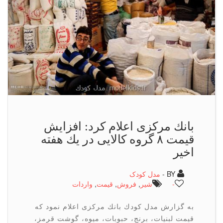
بانك مركزی اعلام كرد: افزایش
قیمت ۸ گروه كالایی در یك هفته
اخیر
BY -
مدل کودک
-
شیر
,
فروش
,
قیمت
,
واردات
به گزارش مدل كودك بانك مركزی اعلام نمود كه
قیمت لبنیات، برنج، حبوبات، میوه، گوشت قرمز،