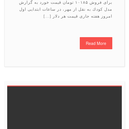
برای فروش ۱۰۱۸۵ تومان قیمت خورد به گزارش
مدل كودك به نقل از مهر، در ساعات ابتدایی اول
امروز هفته جاری قیمت هر دلار […]
Read More
6
5
4
3
2
1
<<
13
12
11
10
9
8
19
18
17
16
15
14