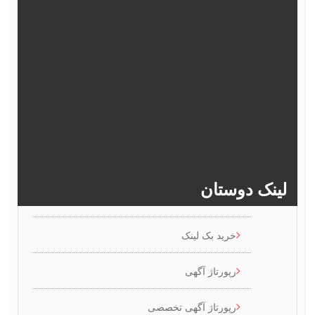
372
371
370
369
368
377
376
375
374
373
382
381
380
379
378
>>
386
385
384
383
ینک دوستان
خرید بک لینک
رپورتاژ آگهی
رپورتاژ آگهی تخصصی