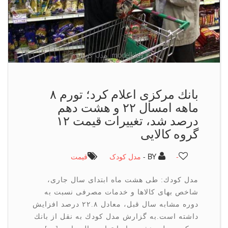
بانك مركزی اعلام كرد؛ تورم ۸
ماهه امسال ۲۲ و هشت دهم
درصد شد، تغییرات قیمت ۱۲
گروه كالایی
-
BY -
مدل کودک
قیمت
مدل كودك: طی هشت ماه ابتدای سال جاری،
شاخص بهای كالاها و خدمات مصرفی نسبت به
دوره مشابه سال قبل، معادل ۲۲.۸ درصد افزایش
داشته است.به گزارش مدل كودك به نقل از بانك