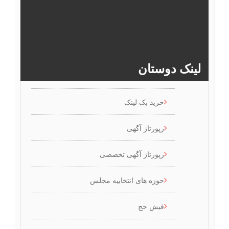
66
65
64
63
62
61
>>
71
70
69
68
67
لینک دوستان
خرید بک لینک
رپورتاژ آگهی
رپورتاژ آگهی تخصصی
حوزه های انتخابیه مجلس
فیش حج