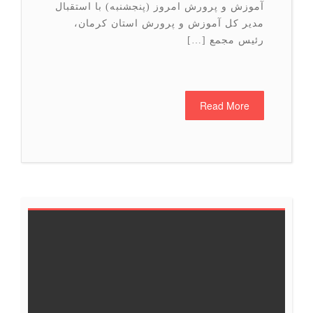
آموزش و پرورش امروز (پنجشنبه) با استقبال
مدیر کل آموزش و پرورش استان کرمان،
رئیس مجمع […]
Read More
6
5
4
3
2
1
<<
12
11
10
9
8
7
18
17
16
15
14
13