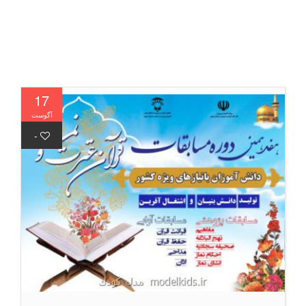
17
آگوست
-