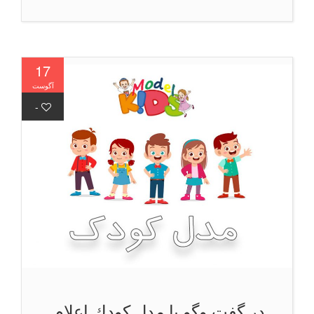
17
آگوست
-
در گفت وگو با مدل كودك اعلام