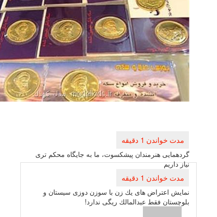
بری
ته
ایی هنرمندان پیشكسوت، ما به جایگاه محكم تری
اریم
 اعتراض های یك زن با سوزن دوزی سیستان و
تان فقط عبدالمالك ریگی ندارد!