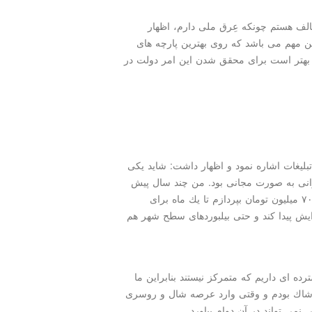
مخالف هستم چونكه عِرق ملی دارم، اظهار
ن مهم می باشد كه روی بهترین پارچه های
ییم، بهتر است برای محقق شدن این امر دولت در
بلیغات اشاره نمود و اظهار داشت: شاید یكی
یرانی به صورت مجانی بود. من چند سال پیش
به بخش بازرگانی صداوسیما رجوع كردم اما گفتند باید ۷۰۰ میلیون تومان بپردازم تا یك ماه برای
ایش پیدا كند و حتی بیلبوردهای سطح شهر هم
ده ای داریم كه متمركز نیستند بنابراین ما
 پوشاك بودم و وقتی وارد عرصه شال و روسری
می تواند در آن دوام بیاورد.