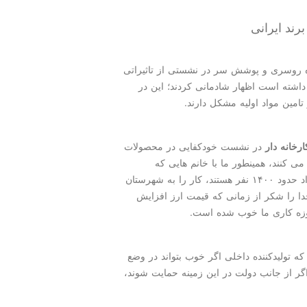
رند ایرانی
وزه روسری و پوشش سر در نشستی از تاثیراتی
داشته است اظهار شادمانی كردند؛ این در
تامین مواد اولیه مشكل دارند.
خانه دار
در نشست خودكفایی در محصولات
د: در كارخانه من حدود ۵۰۰ نفر كار می كنند، همینطور ما با خانم هایی كه
روسری را دست دوز می كنند كار می نماییم كه این تعداد حدود ۱۴۰۰ نفر هستند، كار را به شهرستان
ا را شكر از زمانی كه قیمت ارز افزایش
وزه كاری ما خوب شده است.
ردد كه تولیدكننده داخلی اگر خوب بتواند در وضع
را تامین كند اما اگر از جانب دولت در این زمینه حمایت شوند،