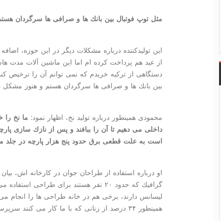
مثل توپ فوتبال بین بانك ها و صرافی ها سرگردان هستم
این تولیدكننده درباره مشكلات دیگر در این حوزه، اضافه
از عید هم پرداخت كرده ام اما این ماشین آلات مدت ها
دستگاهی از تركیه خریدم كه نمی توانم آن را ترخیص كن
بین بانك ها و صرافی ها سرگردان هستم و هنوز مشكل د
محمودی همینطور درباره تولید نخ، اظهار نمود:
ما نخ را 
داخلی می دهیم تا آن را ببافند و پس از نازك سازی پارچ
است به علت قطعی برق حدود پنج هزار پارچه در جلد م
او درباره استفاده از طراحان جوان در كارخانه اش، بیان 
گرافیك كه حدود ۲۰ نفر هستند برای طراحی اس
لیسانس دارند، برخی هم در خانه طراحی ها را انجام می
همینطور ۳۴ درصد از زنانی كه با ما كار می كنند سرپرست خانوار هستند.