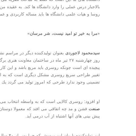
بالاجبار درس عملی را وارد دانشگاه ها كند. به عقیده 
روسا و هیات علمی دانشگاه ها باید مساله كاربردی و عم
«مرا به خیر تو امید نیست، شر مرسان»
سیدمحمود لاجوردی
بعنوان تولیدكننده دیگر در مراسم
روز چهارشنبه ۲۷ تیر ماه در ساختمان معاونت 
پیچیده ای است چونكه روسری باید مربع باشد و این كا
تغییر طراحی سریع روسری مشكل دیگری است كه به ای
تضمینی وجود ندارد طرحی كه امروز تولید می گردد یك ه
او افزود: روسری كالایی است كه به واسطه انتخاب می گرد
صنعت
فشن و مد چه اتفاقی می افتد كه معمولا دوستان د
پیش بینی های آنها اشتباه از آب درمی آید.
این تولیدك