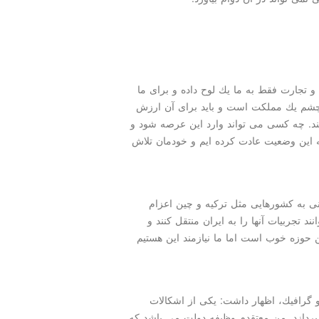
و تجارت فقط به ما یك لوح داده و برای ما
ده چشم یك مملكت است و باید برای آن ارزش
كنند. چه كسی می تواند وارد این عرصه شود و
ه این وضعیت عادت كرده ایم و خودمان تلاش
انی به كشورهایی مثل تركیه و چین اعزام
نند تجربیات آنها را به ایران منتقل كنند و
 حوزه خوب است اما ما نیازمند این هستیم
 گرافیك، اظهار داشت: یكی از اشكالات
ردازد. من معتقدم وظیفه دولت می باشد كه