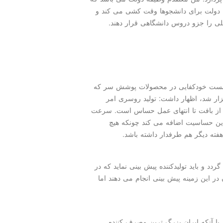
من دولت برای دانشجوها وقت كشی می كند و
لی را جزو دروس دانشگاهی قرار دهند.
 نشست خودكفایی در محصولات پوشش سر كه
هنری برگزار شد، اظهار داشت: تولید روسری امر
ر از بافت تا انتهای عمل حساس است. سرعت
ن حساسیت اضافه می كند چونكه هیچ
فته دیگر هم طرفدار داشته باشد.
د و باید تولیدكننده پیش بینی نماید كه در
ر این زمینه پیش بینی انجام می دهند اما
ننده با بیان این پرسش كه چرا پس از ۴۰ سال با آنكه ایران بزرگ ترین مصرف كننده