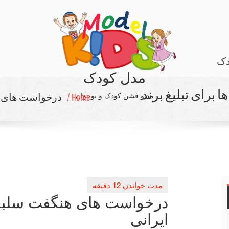
دک
مدل کودک
رای تبلیغ برند
مد و فشن کودک و نوجوان
Home /
درخواست های هن
درخواست های هنگفت سلبریتی
ایرانی