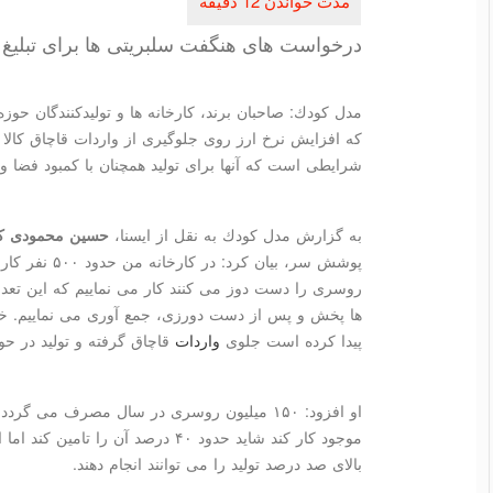
درخواست های هنگفت سلبریتی ها برای تبلیغ ب
مدل كودك: صاحبان برند، كارخانه ها و تولیدكنندگان ح
كه افزایش نرخ ارز روی جلوگیری از واردات قاچاق كالا 
شرایطی است كه آنها برای تولید همچنان با كمبود فضا و 
به گزارش مدل كودك به نقل از ایسنا،
حسین محمودی كار
پوشش سر، بیان كر
ها پخش و پس از دست دورزی، جمع آوری می نماییم. خد
پیدا كرده است جلوی
واردات
قاچاق گرفته و تولید در ح
او افزود: ۱۵۰ میلیون روسری در سال مصرف می گ
موجود كار كند شاید حدود ۴۰ درصد آن 
بالای صد درصد تولید را می توانند انجام دهند.