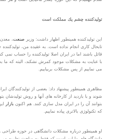
تولیدكننده چشم یك مملكت است
این تولیدكننده همینطور اظهار داشت: وزیر
صنعت
، معدن 
تابحال كاری انجام نداده است. به عقیده من، تولیدكنن
قائل باشند اما در ایران اصلا تولیدكننده را حساب نمی 
با عنایت به مشكلات موجود كمرش نشكند، البته كه ما ب
می نماییم از پس مشكلات بربیاییم.
مظاهری همینطور پیشنهاد داد: بعضی از تولیدكنندگان ایر
شوند و با بازدید از كارخانه های آنها و روش تولیدشان بتوا
بتوانند آن را در ایران مدل سازی كنند. هم اكنون
بازار
این
كه تكنولوژی بالاتری پیاده نماییم.
او همینطور درباره مشكلات دانشگاهی در حوزه طراحی و
دانشگاه های ما این است كه فقط به مباحث نظریه می پ