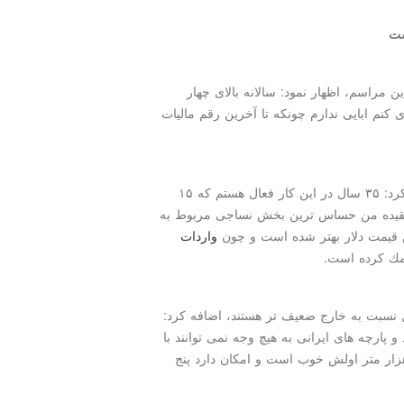
ست
ن مراسم، اظهار نمود: سالانه بالای چهار
ای كنم ابایی ندارم چونكه تا آخرین رقم مالیات
دیگر روسری و پوشش سر هم بیان كرد: ۳۵ سال در این كار فعال هستم كه ۱۵
 عقیده من حساس ترین بخش نساجی مربوط به
 قیمت دلار بهتر شده است و چون
واردات
كمك كرده است.
داخل نسبت به خارج ضعیف تر هستند، اضافه كرد:
 پارچه های ایرانی به هیچ وجه نمی توانند با
هزار متر اولش خوب است و امكان دارد پنج