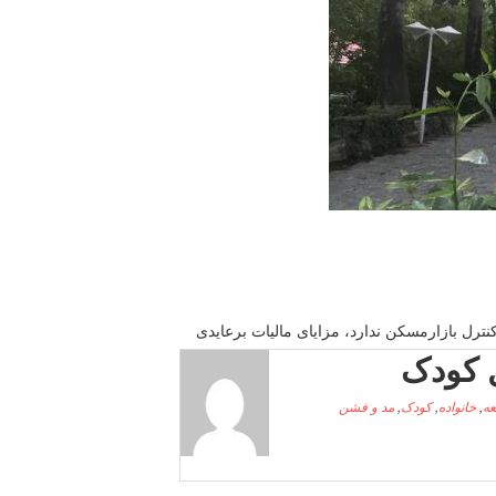
نترل بازارمسكن ندارد، مزایای مالیات برعایدی
 کودک
عه
,
خانواده
,
کودک
,
مد و فشن