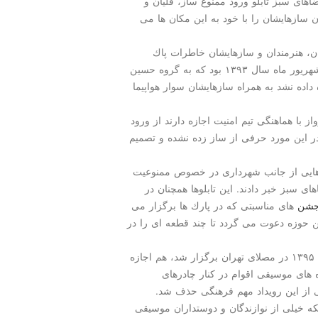
اهای سبز تابلو ورود ممنوع ساز، قلیان و
 سازهایشان را با خود به این مكان ها می
گان، هنرمندان و سازهایشان خاطرات پاك
نشدنی را در اذهان عمومی ثبت كرده است؛ برای مثال شهریور ماه سال ۱۳۹۳ بود كه به گروه حسین
داده نشد به همراه سازهایشان سوار هواپیما
ز با هماهنگی تیم امنیت اجازه دارند از ورود
در این مورد حرفی از ساز زده نشده و تصمیم
ب تابلوهایی از جانب شهرداری در خصوص ممنوعیت
ی سبز خبر دادند. این تابلوها همچنان در
شن
های مناسبتی كه در پارك ها برگزار می
ین حوزه دعوت می گردد تا چند قطعه ای را در
در بیست و ششمین نمایشگاه صنایع دستی كه خرداد ماه ۱۳۹۵ در مصلای تهران برگزار شد، هم اجازه
 های موسیقی اقوام در كنار چادرهای
 از این رویداد مهم فرهنگی حذف شد.
كه خیلی از نوازندگان و دوستداران موسیقی