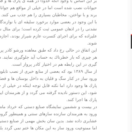
بر این اساس با وجود آنكه حدودا در همه ی پارك ها و فض
حیوانات نصب شده است اما در خیلی از مواقع هم جوانان
برند و با نواختن، مخاطبان بسیاری را هم جذب می كنند.
با این وجود در بعضی موارد برخورد سلیقه ای با نوازند
علیزاده كه برای اجرای كنسرت عازم شیراز بودند، اجازه 
شوند.
این اتفاق در حالی رخ داد كه طبق معاهده ورشو كادر پروا
هر چیزی كه بار خطرناك به حساب آید جلوگیری نمایند. 
گیری در این رابطه هم در اختیار كادر پرواز است.
از سال ۱۳۸۹ بود كه بعضی از منابع خبری از نص
ورود ساز در كنار سگ و قلیان به داخل بوستان ها و فضاها
پارك ها وجود دارد اما نكته قابل توجه اینكه در خیلی از
ج
شود، این دستور نادیده گرفته می گردد و از هنرمندان ا
پارك ها اجرا كنند.
ورود به هنرمندان سازنده سازهای سنتی و همینطور گروه
عشایری داده نشد. بدین سان بخش مهمی از صنایع دستی
اما ممنوعیت ورود ساز به این مكان ها ختم نمی گردد بل