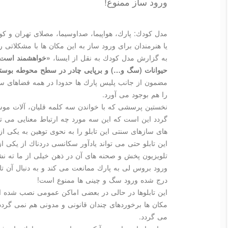
ورود ساز ممنوع!
مدل كودك: پارك، هواپیما، صداوسیما، مصلای تهران و كو
یا هنرمندان برای ورود ساز به این مكان ها با مشكلاتی ر
به گزارش مدل كودك به نقل از ایسنا،
«خواهشمند است ا
حیوانات (سگ و…) و برپایی چادر در سطح محوطه بوستان
مضمون از جانب پلیس پارك ها حدودا در همه فضاهای س
را هم بوجود می آورد.
نخستین پرسشی كه با خواندن سه كلمه قلیان، آلات موسی
گردد این است كه این سه مورد چه ارتباط معنایی می توا
های سازهای سنتی این تابلو را به نحوی توهین به یكی ا
این تابلو حتی می تواند یادآور سكانسی دردناك از یكی ا
تلویزیون پخش و صحنه های آن در ذهن خیلی از ما ته ن
ورود بروس لی به پارك ممانعت می كند و به دنبال آن تا
درج شده ورود سگ و چینی ها ممنوع است!
این تابلوها در حالی در بعضی اماكن عمومی نصب شده اند
مكان ها برخوردهای چندان قانونی و مدونی هم نمی گردد
می گردد.