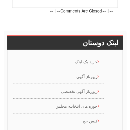
~~||~~
دوستان
خرید بک لینک
رپورتاژ آگهی
رپورتاژ آگهی تخصصی
حوزه های انتخابیه مجلس
فیش حج