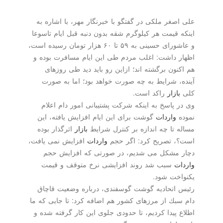
صغر ملكی در گفتگو با خبرنگار مهر، با اشاره به
 قیمت هر كیلوگرم شقه بدون دنبه قبل ایام تاسوعا
و عاشورای حسینی به ۵۹ تا ۶۰ هزار تومان رسیده است،
 داشت: اغلب مردم طی این ایام مسافرت بوده و
نون برگشته اند؛ ازاین رو باید دید طی روزهای
، شرایط به چه صورت خواهد بود؛ اما به صورت
ازار
راكد است.
 پاسخ به اینكه شركت پشتیبانی امور دام اعلام
واردات
گوشت برای این ایام افزایش یافته، این
 تا چه اندازه بر كنترل شرایط
بازار
اثرگذار بوده
 تصریح كرد: اگر حجم
واردات
افزایش نمی یافت،
مشكل می شدیم، در صورتی كه افزایش حجم
ت
سبب شد روند افزایشی نرخ متوقف و قیمت
خت شود.
اتحادیه گوشت گوسفندی، درباره وضعیت قاچاق
بك از مرزهای كشور هم اضافه كرد: تا جایی كه ما
 پیدا كردیم، تا حدودی جلوی این كار گرفته شده و