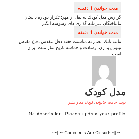
بری
ته
 مدل كودك به نقل از مهر؛ تكرار دوباره داستان
ختگان سرمایه گذاری های وسوسه انگیز
ه بانك انصار به مناسبت هفته دفاع مقدس دفاع مقدس
 پایداری، رشادت و حماسه تاریخ ساز ملت ایران
 کودک
عه
,
خانواده
,
کودک
,
مد و فشن
No description. Please update your p
~~||~~