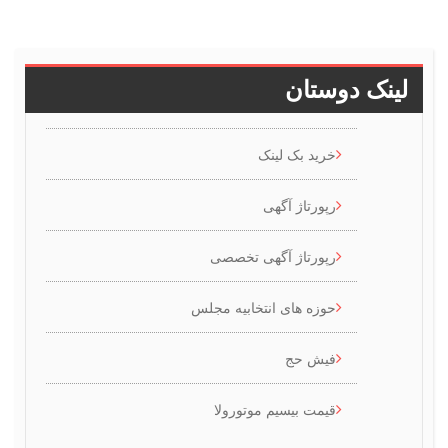
دوستان
خرید بک لینک
رپورتاژ آگهی
رپورتاژ آگهی تخصصی
حوزه های انتخابیه مجلس
فیش حج
قیمت بیسیم موتورولا