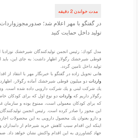
تولید داخل حمایت كنید
مدل كودك: رئیس انجمن تولیدكنندگان شیرخشك نوزادبا ان
قوطی شیرخشك رگولار اظهار داشت: به جای این، باید از 
تولید داخل تامین گردد.
هانی تحویل زاده در گفتگو با خبرنگار مهر با انتقاد از ا
واردات
دو میلیون قوطی شیرخشك آماده رگولار، اظهار
یك شركت لبنی و یك شركت دارویی داده شده است. وی 
رگولار داریم كه
واردات
دو نوع اول كه برای كودكان خا
كه برای كودكان معمولی است، ممنوع بوده و سازمان غذا 
این مجوز را صادر كرده است. رئیس انجمن تولیدكنندگان 
و دارو بعنوان یك محصول دارویی به این محصولات اجاز
اینكه این اقدام سبب كاهش خرید شیرخام از دامداران و ز
جهاد كشاورزی به این اقدام واكنش نشان خواهد داد. ضمن