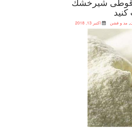
دات۲میلیون قوطی شیرخشك
كنید
,
مد و فشن
اکتبر 13, 2018