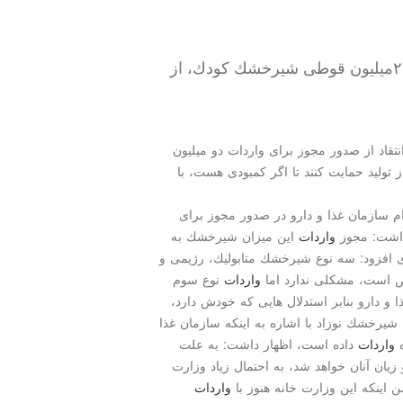
در گفتگو با مهر اعلام شد؛ صدورمجوزواردات۲میلیون قوطی شیرخشك كودك، از
تقاد از صدور مجوز برای واردات دو میلیون
تولید حمایت كنند تا اگر كمبودی هست، با
قدام سازمان غذا و دارو در صدور مجوز برای
داشت: مجوز
واردات
این میزان شیرخشك به
افزود: سه نوع شیرخشك متابولیك، رژیمی و
ص است، مشكلی ندارد اما
واردات
نوع سوم
و دارو بنابر استدلال هایی كه خودش دارد،
شیرخشك نوزاد با اشاره به اینكه سازمان غذا
ه
واردات
داده است، اظهار داشت: به علت
یان آنان خواهد شد، به احتمال زیاد وزارت
 اینكه این وزارت خانه هنوز با
واردات