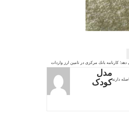
د؛ كارنامه بانك مركزی در تامین ارز واردات
مدل
کودک
صله دارند