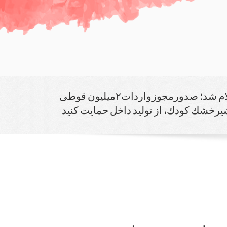
در گفتگو با مهر اعلام شد؛ صدورمجوزواردات۲میلیون قوطی
رخشك كودك، از تولید داخل حمایت كنید