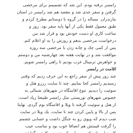
رامسر نرفته بودم. این شد كه تصمیمم برای مرخصی
گرفتن و سفر جدی شد و مقصد هم شد رامسر در استان
مازندران. مساله را در گروه با دوستانم مطرح كردم و
طبق معمول فقط یكی از آنها پایه سفر بود. روز و
ساعت كاری او دست خودش بود و قرار شد من
درخواست مرخصی بدهم و روزش را به او اعلام كنم.
پس از كمی چك و چانه زدن با مرخصی سه روزه
موافقت شد و در نهایت هفته بعد چهارشنبه من و دوستم
و خواهرش ترمینال غرب بودیم تا راهی رامسر شویم.
اقامت در رامسر
چند روز پیش از سفر راجع به این حرف زدیم كه وقتی
رسیدیم رامسر كجا بمانیم. چند تا سایت رزرو هتل و
سوئیت را دیدیم. تنوع اقامتگاه در شهرهای شمالی به
خصوص شهرهای توریستی مثل رامسر طبیعتا زیاد است،
از هتل و سوئیت گرفته تا ویلا و اقامتگاه بوم گردی. نهایتا
پس از بالا و پایین كردن چند تا سایت، یك ویلا در سایت
شب دیدم كه ویوی رو به جنگل داشت و حسابی چشمم
را گرفت قیمتش هم انصافا خوب بود و مناسب جیب
كارمند! و یك نكته مهم این كه چند نفر كامنت گذاشته