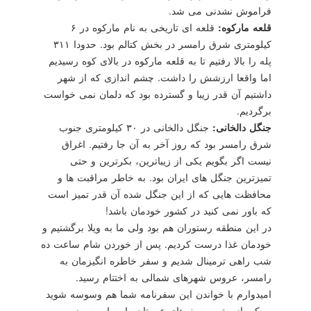
فراموش نشدنی می شد.
قلعه ماركوه:
قلعه ای تاریخی به نام ماركوه در ۶
كیلومتری شرق رامسر در بخش كتالم بود. حدودا ۳۱۱
پله را بالا رفتیم تا به قلعه ماركوه در بالای كوه رسیدیم
اما واقعا ارزشش را داشت. چشم اندازی كه از شهر
داشتیم آن قدر زیبا و گسترده بود كه دلمان نمی خواست
برگردیم.
جنگل دالخانی:
جنگل دالخانی در ۳۰ كیلومتری جنوب
شرق رامسر بود كه روز آخر به آن جا رفتیم. اغراق
نیست اگر بگویم یكی از زیباترین، بكرترین و حتی
تمیزترین جنگل های ایران بود. به خاطر مراقبت ها و
محافظت هایی كه از این جنگل شده آن قدر تمیز است
كه باور نمی كنید در كشور خودمان باشد!
در این منطقه رستوران هم بود ولی ما به ویلا برگشتیم و
خودمان غذا درست كردیم. پس از خوردن شام ساعت ده
شب راهی ترمینال شدیم و سفر خاطره انگیزمان به
رامسر، عروس شهرهای شمالی به اختتام رسید.
امیدوارم با خواندن این سفرنامه شما هم وسوسه شوید
و یكی از بهترین سفرهای عمرتان را به این سرزمین