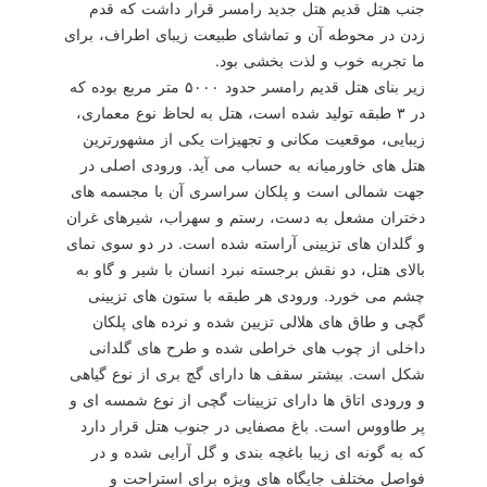
جنب هتل قدیم هتل جدید رامسر قرار داشت كه قدم
زدن در محوطه آن و تماشای طبیعت زیبای اطراف، برای
ما تجربه خوب و لذت بخشی بود.
زیر بنای هتل قدیم رامسر حدود ۵۰۰۰ متر مربع بوده كه
در ۳ طبقه تولید شده است، هتل به لحاظ نوع معماری،
زیبایی، موقعیت مكانی و تجهیزات یكی از مشهورترین
هتل های خاورمیانه به حساب می آید. ورودی اصلی در
جهت شمالی است و پلكان سراسری آن با مجسمه های
دختران مشعل به دست، رستم و سهراب، شیرهای غران
و گلدان های تزیینی آراسته شده است. در دو سوی نمای
بالای هتل، دو نقش برجسته نبرد انسان با شیر و گاو به
چشم می خورد. ورودی هر طبقه با ستون های تزیینی
گچی و طاق های هلالی تزیین شده و نرده های پلكان
داخلی از چوب های خراطی شده و طرح های گلدانی
شكل است. بیشتر سقف ها دارای گچ بری از نوع گیاهی
و ورودی اتاق ها دارای تزیینات گچی از نوع شمسه ای و
پر طاووس است. باغ مصفایی در جنوب هتل قرار دارد
كه به گونه ای زیبا باغچه بندی و گل آرایی شده و در
فواصل مختلف جایگاه های ویژه برای استراحت و