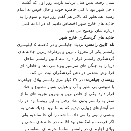
تنمان رفت. بدین سان برنامه بازدید روز اول كه گشت
داخل شهر بود با كلی خاطره خوب و حال خوش به اتمام
رسید. همانطور كه بالاتر هم گفتم روز دوم و سوم را به
جاذبه های خارج شهر اختصاص دادیم كه در ادامه كمی
درباره شان توضیح می دهم.
جاذبه های گردشگری خارج شهر
تله كابین رامسر:
نزدیك چابكسر و در فاصله ۵ كیلومتری
رامسر یكی از معروف ترین و پرطرفدارترین جاذبه های
گردشگری رامسر قرار دارد. تله كابین رامسر ساحل
دریا را به جنگل های سرسبز پیوند می دهد و خاطره ای
فراموش نشدنی در ذهن گردشگران ثبت می كند.
روستای جواهرده:
در ۲۷ كیلومتری رامسر ییلاق جواهرده
با طبیعتی بی نظیر و آب و هوایی بسیار مطبوع و خنك
قرار دارد. یكی از خاص ترین و بهترین تجربه های ما از
سفر به رامسر بدون شك رفتن به این روستا بود. در راه
هم آبشارهای زیبایی دیدیم كه به ما نوید نزدیك شدن به
بهشتی زمینی را می داد. ما شب را آن جا نماندیم ولی
اگر فرصت و امكانش بود اقامت در خانه های محلی و
ویلای اجاره ای در رامسر اساسا تجربه ای متفاوت و