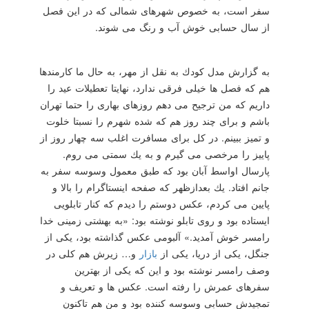
سفر است، به خصوص شهرهای شمالی كه در این فصل
از سال حسابی خوش آب و رنگ می شوند.
به گزارش مدل كودك به نقل از مهر، به حال ما كارمندها
هم كه فصل ها خیلی فرقی ندارد، نهایتا تعطیلات عید را
داریم كه من ترجیح می دهم روزهای بهاری را حتما تهران
باشم و برای چند روز هم كه شده شهرم را نسبتا خلوت
و تمیز ببینم. در كل برای مسافرت اغلب سه چهار روز از
پاییز را مرخصی می گیرم و به یك سمتی می روم.
پارسال اواسط آبان بود كه طبق معمول وسوسه سفر به
جانم افتاد. یك بعدازظهر كه صفحه اینستاگرام را بالا و
پایین می كردم، عكس دوستم را دیدم كه كنار تابلویی
ایستاده بود و روی تابلو نوشته بود: «به بهشتی زمینی خدا
رامسر خوش آمدید.» آلبومی عكس گذاشته بود، یكی از
جنگل، یكی از دریا، یكی از
بازار
و… زیرش هم كلی در
وصف رامسر نوشته بود و این كه یكی از بهترین
سفرهای عمرش را رفته است. عكس ها و تعریف و
تمجیدش حسابی وسوسه كننده بود و من هم تاكنون