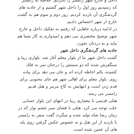
كه رسیدیم روز اول را داخل شهر گشتیم و از جاذبه های
گردشگری آن بازدید كردیم. روز دوم و سوم هم به گشت
خارج از شهر اختصاص دادیم.
در ادامه درباره جاهایی كه رفتیم به تفكیك داخل و خارج
شهر توضیح مختصری می دهم و امیدوارم به كار شما هم
بیاید و به دردتان بخورد.
جاذبه های گردشگری داخل شهر
گشت داخل شهر ما از بلوار معلم آغاز شد. بلواری زیبا و
سنگفرش شده كه دو سمتش را درختان سر به فلك
كشیده، پالم احاطه كرده اند و جان می دهد برای پیاده
روی. بلوار معلم برای اهالی شهر هم جای محبوبی برای
قدم زدن است و انتهایش به كاخ مرمر و هتل قدیم
رامسر می رسد.
هتلی قدیمی با معماری زیبا در انتهای این بلوار حسابی
جلب توجه می كرد. هتلی با فضای سبز چشم نواز كه در
زمان رضا شاه تولید شده و میگردد گفت سفر به رامسر
با بازدید از این هتل و به خصوص عكس گرفتن روی پله
های آن عجین شده است.