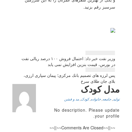
سرسبز رقم بزنید.
راهبری
وزیر نفت خبر داد: احتمال فروش ۱۰۰ درصد ریالی نفت
نوشته
در بورس، قیمت بنزین افزایش نمی یابد
پس لرزه های تصمیم بانك مركزی؛ پیمان سپاری ارزی،
بلای جان طلای سرخ
مدل کودک
تولید
,
جامعه
,
خانواده
,
کودک
,
مد و فشن
No description. Please update
your profile.
~~||~~Comments Are Closed~~||~~