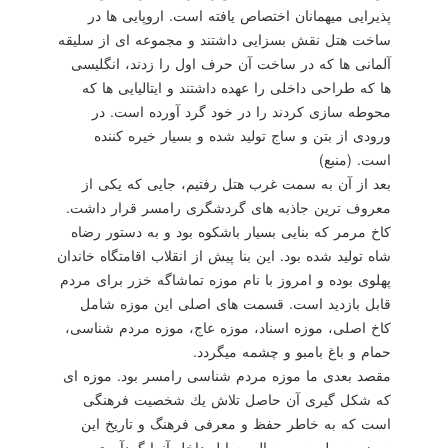
پذیرایی میهمانان اختصاص یافته است. اروپایی ها در
ساخت هتل نقش بسزایی داشتند و مجموعه ای از سلیقه
آلمانی ها كه در ساخت آن حرف اول را زدند، انگلیسی
ها كه طراحی داخلی را عهده داشتند و ایتالیایی ها كه
محوطه سازی كردند را در خود گرد آورده است. در
ورودی از بتن و ساج تولید شده و بسیار خیره كننده
است. (منبع)
بعد از آن به سمت غرب هتل رفتیم، جایی كه یكی از
معروف ترین جاذبه های گردشگری رامسر قرار داشت.
كاخ مرمر كه بنایی بسیار باشكوه بود و به دستور رضاه
شاه تولید شده بود. این بنا پیش از انقلاب اقامتگاه خاندان
پهلوی بوده و امروز با نام موزه تماشاگه خزر برای مردم
قابل بازدید است. قسمت های اصلی این موزه شامل
كاخ اصلی، موزه اسناد، موزه عاج، موزه مردم شناسی،
حمام و باغ بامبو و چشمه میگردد.
مقصد بعدی ما موزه مردم شناسی رامسر بود. موزه ای
كه شكل گیری آن حاصل تلاش یك شخصیت فرهنگی
است كه به خاطر حفظ و معرفی فرهنگ و تاریخ این
سرزمین طی سی سال وسایل داخل آنرا گردآوری و