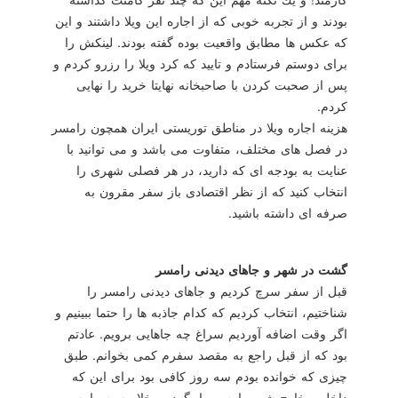
بودند و از تجربه خوبی كه از اجاره این ویلا داشتند و این
كه عكس ها مطابق واقعیت بوده گفته بودند. لینكش را
برای دوستم فرستادم و تایید كه كرد ویلا را رزرو كردم و
پس از صحبت كردن با صاحبخانه نهایتا خرید را نهایی
كردم.
هزینه اجاره ویلا در مناطق توریستی ایران همچون رامسر
در فصل های مختلف، متفاوت می باشد و می توانید با
عنایت به بودجه ای كه دارید، در هر فصلی شهری را
انتخاب كنید كه از نظر اقتصادی باز سفر مقرون به
صرفه ای داشته باشید.
گشت در شهر و جاهای دیدنی رامسر
قبل از سفر سرچ كردیم و جاهای دیدنی رامسر را
شناختیم، انتخاب كردیم كه كدام جاذبه ها را حتما ببینیم و
اگر وقت اضافه آوردیم سراغ چه جاهایی برویم. عادتم
بود كه از قبل راجع به مقصد سفرم كمی بخوانم. طبق
چیزی كه خوانده بودم سه روز كافی بود برای این كه
داخل و خارج شهر رامسر را بگردیم. خلاصه به رامسر