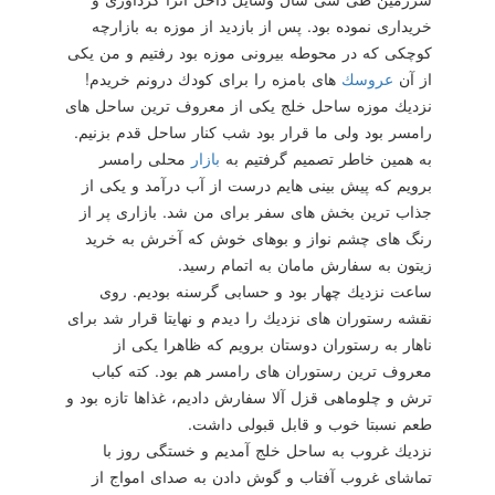
خریداری نموده بود. پس از بازدید از موزه به بازارچه
كوچكی كه در محوطه بیرونی موزه بود رفتیم و من یكی
از آن
عروسك
های بامزه را برای كودك درونم خریدم!
نزدیك موزه ساحل خلج یكی از معروف ترین ساحل های
رامسر بود ولی ما قرار بود شب كنار ساحل قدم بزنیم.
به همین خاطر تصمیم گرفتیم به
بازار
محلی رامسر
برویم كه پیش بینی هایم درست از آب درآمد و یكی از
جذاب ترین بخش های سفر برای من شد. بازاری پر از
رنگ های چشم نواز و بوهای خوش كه آخرش به خرید
زیتون به سفارش مامان به اتمام رسید.
ساعت نزدیك چهار بود و حسابی گرسنه بودیم. روی
نقشه رستوران های نزدیك را دیدم و نهایتا قرار شد برای
ناهار به رستوران دوستان برویم كه ظاهرا یكی از
معروف ترین رستوران های رامسر هم بود. كته كباب
ترش و چلوماهی قزل آلا سفارش دادیم، غذاها تازه بود و
طعم نسبتا خوب و قابل قبولی داشت.
نزدیك غروب به ساحل خلج آمدیم و خستگی روز با
تماشای غروب آفتاب و گوش دادن به صدای امواج از