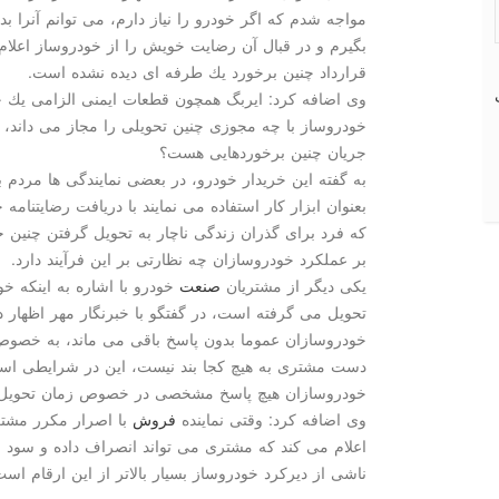
مواجه شدم كه اگر خودرو را نیاز دارم، می توانم آنرا بد
بگیرم و در قبال آن رضایت خویش را از خودروساز اعلام
قرارداد چنین برخورد یك طرفه ای دیده نشده است.
وی اضافه كرد: ایربگ همچون قطعات ایمنی الزامی یك خ
خودروساز با چه مجوزی چنین تحویلی را مجاز می داند، ض
جریان چنین برخوردهایی هست؟
به گفته این خریدار خودرو، در بعضی نمایندگی ها مردم
بعنوان ابزار كار استفاده می نمایند با دریافت رضایتنا
كه فرد برای گذران زندگی ناچار به تحویل گرفتن چنین
بر عملكرد خودروسازان چه نظارتی بر این فرآیند دارد.
یكی دیگر از مشتریان
صنعت
خودرو با اشاره به اینكه خو
تحویل می گرفته است، در گفتگو با خبرنگار مهر اظهار 
خودروسازان عموما بدون پاسخ باقی می ماند، به خصوص 
دست مشتری به هیچ كجا بند نیست، این در شرایطی است
خودروسازان هیچ پاسخ مشخصی در خصوص زمان تحویل خ
وی اضافه كرد: وقتی نماینده
فروش
با اصرار مكرر مشتر
ناشی از دیركرد خودروساز بسیار بالاتر از این ارقام است