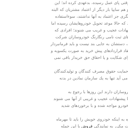
 وقتی پای عمل رسیده، بدعهدی كرده اند؛ این
م سایپا بار دیگر از اعتماد مشتریان كه البته
ی جز اعتماد به آنها نداشتند، سوءاستفاده
 كه حالا موعد تحویل خودروهایشان رسیده اما
هادات عجیب و غریب می شنوند؛ افرادی كه
 های ثبت نامی رنگارنگ خودروسازان شركت
 دستشان به جایی بند نیست و باید فرمانبردار
فاد قراردادهای پیش خرید به صورت یكسویه و
ای شكایت و یا احقاق حق خریدار باقی نمی
مایت حقوق مصرف كنندگان و تولیدكنندگان
 آید تنها به یك سازمان نمادین در بدنه
وسازان دارند این روزها با رجوع به
 پیشنهادات عجیب و غریبی از آنها می شنوند
درو مواجه شده و با برخوردهای شدید
ه به اینكه خودروی خویش را باید تا مهرماه
 مكرر به نمایندگی
فروش
با این جمله