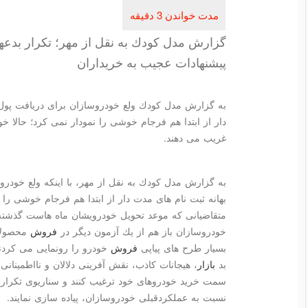
گزارش مدل كودك به نقل از مهر؛ تكرار بدعهد
پیشنهادات عجیب به خریداران
به گزارش مدل كودك ولع خودروسازان برای دریافت پول 
دار از ابتدا هم فرجام خوشی را نمودار نمی كرد؛ حالا خ
غریب می دهند.
به گزارش مدل كودك به نقل از مهر، با اینكه ولع خودر
بهانه ثبت نام های مدت دار از ابتدا هم فرجام خوشی را ن
متقاضیانی كه موعد تحویل خودرویشان ماه هاست گذشته
خودروسازان باز هم از یك آزمون دیگر در
فروش
محصولات
بسیار طرح های پیاپی
فروش
خودرو را رونمایی می كردند
بد
بازار
، هیجانات كاذب، نقش آفرینی دلالان و نااطمینانی
سمت خرید خودروهای خود ترغیب كنند و سناریوی تكراری
نسبت به عملكردقبلی خودروسازان، پیاده سازی نمایند.