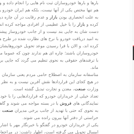
بارها و بارها خودروسازان ثبت نام هایی را انجام داده و
هم تنها مختص یكی از آنها نیست، بلكه هم ایران خودرو و ه
به علت انحصاری بودن
بازار
و عدم رقابت در آن چاره دیگر
كرده و
بازار
را با خیل عظیمی از افرادی مواجه كرده اند
دست شان به جایی بند نیست و از جانب خودروساز پیشن
به امید دریافت خودرو با نرخ های نظارت شده در طرح
كرده اند، و الان با فرا رسیدن موعد تحویل خودروهایشان،
خودروسازان باشند؛ چاره ای هم ندارند چون كه عموما م
با ترفندهای حقوقی به نحوی تنظیم می گردد كه جایی بر
ماند.
متاسفانه سازمان به اصطلاح حامی مردم یعنی سازمان ح
در هیچ كجای این قراردادها نقش آفرین نیست و به نظر می
وزارت
صنعت
، معدن و تجارت تبدیل گشته است.
تعداد خیلی از خریداران خودرو كه قراردادهایی را با خودر
نمایندگانی های
فروش
با در بسته مواجه می شوند و گاها
به نحوی كه حتی با تهدید از جانب برخی مدیران
صنعت
خو
حراستی از دفتر آنها بیرون رانده می شوند.
یكی از خریداران خودرو در گفتگو با خبرنگار مهر با اشار
امسال تحویل می گرفته است، اظهار داشت: در مراجعات