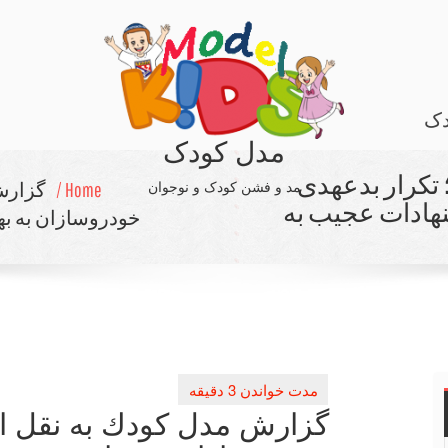
دک
مدل کودک
 تكرار بدعهدی
مد و فشن کودک و نوجوان
Home /
گزارش 
نهادات عجیب به
خودروسازان به به
گزارش مدل كودك به نقل از