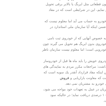
ون قطعاتی مثل ایربگ یا بالابر برقی تحویل
 نمایم، این در شرایطی است كه در مفاد
ودرو به حساب می آید اما معلوم نیست كه
من اینكه آیا سازمان ملی استاندارد در
 به خصوص آنهایی كه از خودروی ثبت نامی
مه خودروی بدون ایربگ هم تحویل می گیرند چون
 خودرویی است؛ اما معلوم نیست سازمان ناظر
دروی خویش را باید ماه ها قبل از خودروساز
داشت: مراجعات مكرر مردم به نمایندگی های
اینكه مفاد قرارداد آنقدر یك سویه است كه
 كه معاونت بازاریابی و
فروش
ودرو به مشتریان نمی دهد.
یان در عمل به تعهدات خود مواجه می شود،
اعلام می كند كه مشتری می تواند انصراف داده و سود ۱۰ درصدی دریافت نماید؛ در حالیكه سود
.