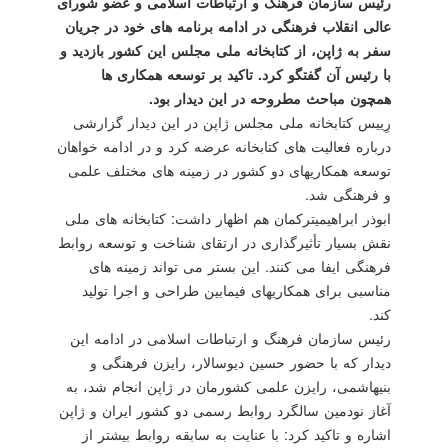
رئیس سازمان فرهنگ و ارتباطات اسلامی و عضو شورای
عالی انقلاب فرهنگی در ادامه برنامه های خود در جریان
سفر به ژاپن، از كتابخانه ملی مجلس این كشور بازدید و
با رئیس آن گفتگو كرد. تاكید بر توسعه همكاری ها
همچون مباحث مطروحه در این دیدار بود.
رِییس كتابخانه ملی مجلس ژاپن در این دیدار گزارشی
درباره فعالیت های كتابخانه عرضه كرد و در ادامه خواهان
توسعه همكاریهای دو كشور در زمینه های مختلف علمی
و فرهنگی شد.
ابوذر ابراهیمی‎تركمان هم اظهار داشت: كتابخانه های ملی
نقش بسیار تأثیرگذاری در ارتقای شناخت و توسعه روابط
فرهنگی ایفا می كنند. این بستر می تواند زمینه های
مناسبی برای همكاریهای فیمابین طراحی و اجرا تولید
كند.
رئیس سازمان فرهنگ و ارتباطات اسلامی در ادامه این
دیدار كه با حضور حسین دیوسالار، رایزن فرهنگی و
بنی‎هاشمی، رایزن علمی كشورمان در ژاپن انجام شد، به
آغاز نودمین سالگرد روابط رسمی دو كشور ایران و ژاپن
اشاره و تاكید كرد: با عنایت به سابقه روابط بیشتر از