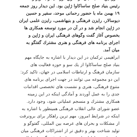
رئیس بنیاد صلح ساساكاوا ژاپن بود. این دیدار روز جمعه
۱۹ بهمن ماه با حضور رحمانی موحد، سفیر و حسین
دیوسالار، رایزن فرهنگی و بنی‎هاشمی، رایزن علمی ایران
در ژاپن انجام شد و در آن در مورد توسعه همكاری ها
بخصوص آغاز گفت وگوهای فرهنگی ایران و ژاپن و
اجرای برنامه های فرهنگی و هنری مشترك گفتگو به
میان آمد.
ابراهیمی تركمان در این دیدار با اشاره به جایگاه مهم
بنیاد صلح ساساكاوا از یك سو و حوزه فعالیت های
سازمان فرهنگ و ارتباطات اسلامی در جهان، تاكید كرد:
این دو مجموعه می توانند در جهت اجرای برنامه های
متنوع فرهنگی، هنری و نشست های تخصصی اقدامات
جدی را به عمل آوردند و آمادگی اینكه در این زمینه
همكاری مشترك و منسجم عملیاتی شود، وجود دارد.
عضو شورای عالی انقلاب فرهنگی همینطور با اشاره به
اینكه در شرایط امروز، مهم ترین راهكار برای برون‎رفت
از مشكلات و بحران های عرصه بین المللی، گفت‎وگو و
تولید شناخت بهتر و دقیق تر از اشتراكات فرهنگی میان