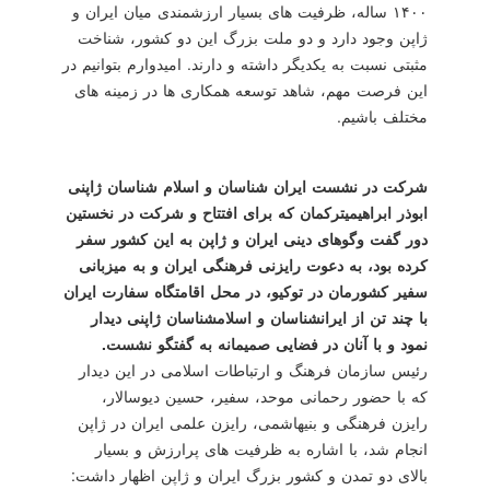
۱۴۰۰ ساله، ظرفیت های بسیار ارزشمندی میان ایران و
ژاپن وجود دارد و دو ملت بزرگ این دو كشور، شناخت
مثبتی نسبت به یكدیگر داشته و دارند. امیدوارم بتوانیم در
این فرصت مهم، شاهد توسعه همكاری ها در زمینه های
مختلف باشیم.
شركت در نشست ایران شناسان و اسلام شناسان ژاپنی
ابوذر ابراهیمی‎تركمان كه برای افتتاح و شركت در نخستین
دور گفت وگوهای دینی ایران و ژاپن به این كشور سفر
كرده بود، به دعوت رایزنی فرهنگی ایران و به میزبانی
سفیر كشورمان در توكیو، در محل اقامتگاه سفارت ایران
با چند تن از ایران‎شناسان و اسلام‎شناسان ژاپنی دیدار
نمود و با آنان در فضایی صمیمانه به گفتگو نشست.
رئیس سازمان فرهنگ و ارتباطات اسلامی در این دیدار
كه با حضور رحمانی موحد، سفیر، حسین دیوسالار،
رایزن فرهنگی و بنی‎هاشمی، رایزن علمی ایران در ژاپن
انجام شد، با اشاره به ظرفیت های پرارزش و بسیار
بالای دو تمدن و كشور بزرگ ایران و ژاپن اظهار داشت: