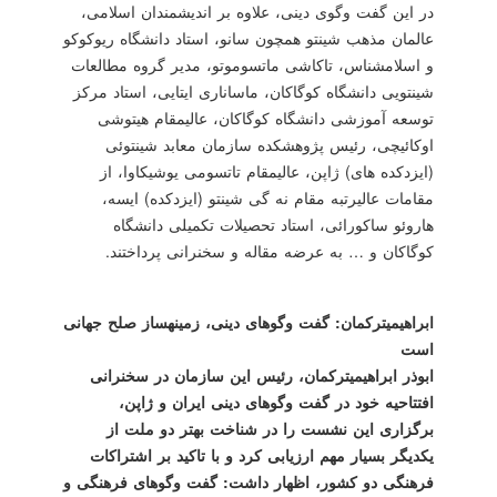
در این گفت وگوی دینی، علاوه بر اندیشمندان اسلامی،
عالمان مذهب شینتو همچون سانو، استاد دانشگاه ریوكوكو
و اسلام‎شناس، تاكاشی ماتسوموتو، مدیر گروه مطالعات
شینتویی دانشگاه كوگاكان، ماساناری ایتایی، استاد مركز
توسعه آموزشی دانشگاه كوگاكان، عالی‎مقام هیتوشی
اوكائیچی، رئیس پژوهشكده سازمان معابد شینتوئی
(ایزدكده های) ژاپن، عالی‎مقام تاتسومی یوشیكاوا، از
مقامات عالیرتبه مقام نه گی شینتو (ایزدكده) ایسه،
هاروئو ساكورائی، استاد تحصیلات تكمیلی دانشگاه
كوگاكان و … به عرضه مقاله و سخنرانی پرداختند.
ابراهیمی‎تركمان: گفت وگوهای دینی، زمینه‎ساز صلح جهانی
است
ابوذر ابراهیمی‎تركمان، رئیس این سازمان در سخنرانی
افتتاحیه خود در گفت وگوهای دینی ایران و ژاپن،
برگزاری این نشست را در شناخت بهتر دو ملت از
یكدیگر بسیار مهم ارزیابی كرد و با تاكید بر اشتراكات
فرهنگی دو كشور، اظهار داشت: گفت وگوهای فرهنگی و