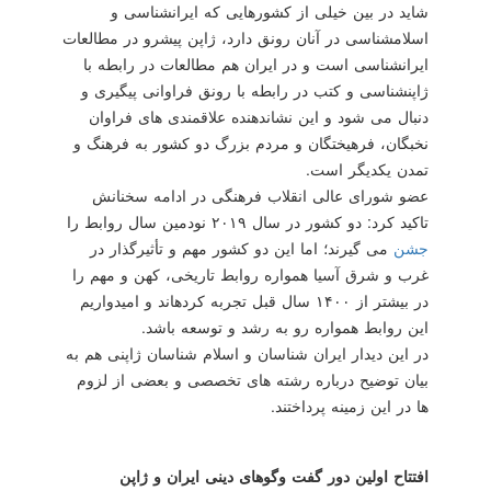
شاید در بین خیلی از كشورهایی كه ایران‎شناسی و
اسلام‎شناسی در آنان رونق دارد، ژاپن پیشرو در مطالعات
ایران‎شناسی است و در ایران هم مطالعات در رابطه با
ژاپن‎شناسی و كتب در رابطه با رونق فراوانی پیگیری و
دنبال می شود و این نشان‎دهنده علاقمندی های فراوان
نخبگان، فرهیختگان و مردم بزرگ دو كشور به فرهنگ و
تمدن یكدیگر است.
عضو شورای عالی انقلاب فرهنگی در ادامه سخنانش
تاكید كرد: دو كشور در سال ۲۰۱۹ نودمین سال روابط را
جشن
می گیرند؛ اما این دو كشور مهم و تأثیرگذار در
غرب و شرق آسیا همواره روابط تاریخی، كهن و مهم را
در بیشتر از ۱۴۰۰ سال قبل تجربه كرده‎اند و امیدواریم
این روابط همواره رو به رشد و توسعه باشد.
در این دیدار ایران شناسان و اسلام شناسان ژاپنی هم به
بیان توضیح درباره رشته های تخصصی و بعضی از لزوم
ها در این زمینه پرداختند.
افتتاح اولین دور گفت وگوهای دینی ایران و ژاپن