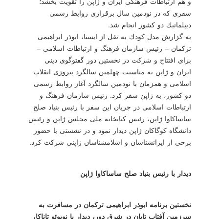
و هم ارتباطات فرهنگی ایران و ژاپن را تقویت بخشد؛
سفری كه در نودمین سال برقراری روابط رسمی
دیپلماتیك دو كشور انجام شد.
به گزارش مدل كودك به نقل از ایسنا، ابوذر ابراهیمی
تركمان – رئیس سازمان فرهنگ و ارتباطات اسلامی –
برای افتتاح و شركت در نخستین دور گفت‎وگوی دینی
ایران و ژاپن به مناسبت چهلمین سالگرد پیروزی انقلاب
اسلامی و همزمان با نودمین سالگرد آغاز روابط رسمی
دو كشور، به ژاپن سفر كرد. رئیس سازمان فرهنگ و
ارتباطات اسلامی در جریان این سفر با رئیس بنیاد صلح
ساساكاوا ژاپن، رئیس كتابخانه ملی مجلس ژاپن و رئیس
دانشگاه كوگاكان ژاپن دیدار نمود و در نشستی با حضور
برخی از ایران‎شناسان و اسلام‎شناسان ژاپنی شركت كرد.
دیدار با رئیس بنیاد صلح ساساكاوا ژاپن
نخستین برنامه ابوذر ابراهیمی تركمان در مسافرت به
سرزمین آفتاب تابان در شرق دور، دیدار با نوبوئو تاناكا،