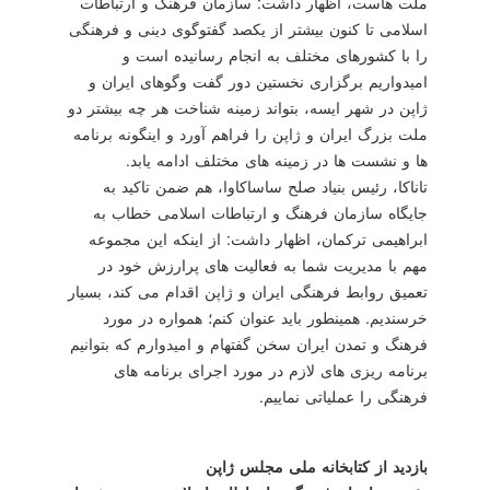
ملت هاست، اظهار داشت: سازمان فرهنگ و ارتباطات
اسلامی تا كنون بیشتر از یكصد گفت‎وگوی دینی و فرهنگی
را با كشورهای مختلف به انجام رسانیده است و
امیدواریم برگزاری نخستین دور گفت وگوهای ایران و
ژاپن در شهر ایسه، بتواند زمینه شناخت هر چه بیشتر دو
ملت بزرگ ایران و ژاپن را فراهم آورد و اینگونه برنامه
ها و نشست ها در زمینه های مختلف ادامه یابد.
تاناكا، رئیس بنیاد صلح ساساكاوا، هم ضمن تاكید به
جایگاه سازمان فرهنگ و ارتباطات اسلامی خطاب به
ابراهیمی تركمان، اظهار داشت: از اینكه این مجموعه
مهم با مدیریت شما به فعالیت های پرارزش خود در
تعمیق روابط فرهنگی ایران و ژاپن اقدام می كند، بسیار
خرسندیم. همینطور باید عنوان كنم؛ همواره در مورد
فرهنگ و تمدن ایران سخن گفته‎ام و امیدوارم كه بتوانیم
برنامه ریزی های لازم در مورد اجرای برنامه های
فرهنگی را عملیاتی نماییم.
بازدید از كتابخانه ملی مجلس ژاپن