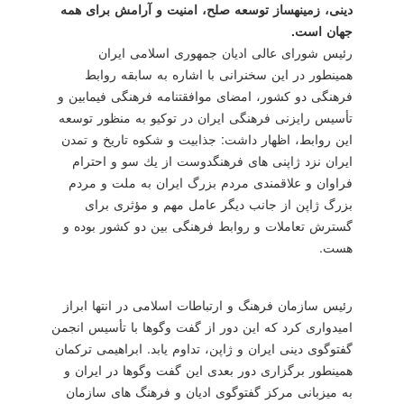
دینی، زمینه‎ساز توسعه صلح، امنیت و آرامش برای همه
جهان است.
رئیس شورای عالی ادیان جمهوری اسلامی ایران
همینطور در این سخنرانی با اشاره به سابقه روابط
فرهنگی دو كشور، امضای موافقتنامه فرهنگی فیمابین و
تأسیس رایزنی فرهنگی ایران در توكیو به منظور توسعه
این روابط، اظهار داشت: جذابیت و شكوه تاریخ و تمدن
ایران نزد ژاپنی های فرهنگ‎دوست از یك سو و احترام
فراوان و علاقمندی مردم بزرگ ایران به ملت و مردم
بزرگ ژاپن از جانب دیگر عامل مهم و مؤثری برای
گسترش تعاملات و روابط فرهنگی بین دو كشور بوده و
هست.
رئیس سازمان فرهنگ و ارتباطات اسلامی در انتها ابراز
امیدواری كرد كه این دور از گفت وگوها با تأسیس انجمن
گفت‎وگوی دینی ایران و ژاپن، تداوم یابد. ابراهیمی تركمان
همینطور برگزاری دور بعدی این گفت وگوها در ایران و
به میزبانی مركز گفت‏وگوی ادیان و فرهنگ های سازمان