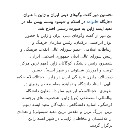
نخستین دور گفت وگوهای دینی ایران و ژاپن با عنوان
«جایگاه
خانواده
در اسلام و شینتو» بیستم بهمن ماه در
معبد ایسه ژاپن به صورت رسمی افتتاح شد.
این دور از گفت وگوهای دینی ایران و ژاپن با حضور
ابوذر ابراهیمی تركمان، رئیس سازمان فرهنگ و
ارتباطات اسلامی، عضو شورای عالی انقلاب فرهنگی و
رئیس شورای عالی ادیان جمهوری اسلامی ایران،
شیمیزو، رئیس دانشگاه كوگاكان ژاپن (مهم ترین مركز
تربیت و آموزش شینتوئی در شهر ایسه)، حسین
دیوسالار، رایزن فرهنگی ایران در ژاپن، حجت‎الاسلام حكیم
اللهی، استاد دانشگاه و نماینده مقام معظم رهبری در
اندونزی، حجت‎الاسلام ابراهیم ساوادا، معاون دانشگاه
بین‎المللی المصطفی (ص) ژاپن، شخصیت های برجسته
فرهنگی، اساتید دانشگاهی، نمایندگان معبد ایسه (مهم
ترین، بزرگ ترین و مقدس ترین معبد شینتوئی) و تعدادی
از علاقمندان و مخاطبان ژاپنی، در شهر ایسه ژاپن
برگزار گردید.