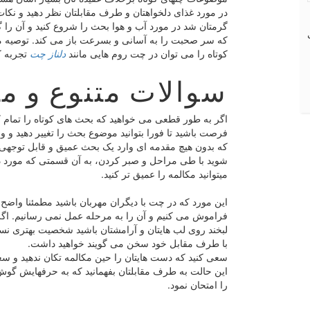
در مورد غذای دلخواهتان و طرف مقابلتان نظر دهید و نکات م
گرمتان شد در مورد آب و هوا بحث را شروع کنید و آن را گ
که سر صحبت را به آسانی و بسرعت باز می کند. توصیه می ک
کوتاه را می توان در چت روم هایی مانند
دلناز چت
تجربه ک
سوالات متنوع و مت
اگر به طور قطعی می خواهید که بحث های کوتاه را تمام کن
فرصت باشید تا فورا بتوانید موضوع بحث را تغییر دهید و 
که بدون هیچ مقدمه ای وارد یک بحث عمیق و قابل توجهی 
شوید با طی مراحل و صبر کردن، به آن قسمتی که مورد د
میتوانید مکالمه را عمیق تر کنید.
این مورد که در چت با دیگران مهربان باشید مطمئنا واضح 
فراموش می کنیم و آن را به مرحله عمل نمی رسانیم. اگ
لبخند روی لب هایتان و آرامشتان باشید شخصیت بهتری نس
با طرف مقابل خود سخن می گویند خواهید داشت.
سعی کنید که دست هایتان را حین مکالمه تکان ندهید و س
این حالت به طرف مقابلتان بفهمانید که به حرفهایش گوش
را امتحان نمود.