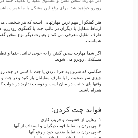
اگر مهارت سخن گفتن و گفتگوی مفید را ندانید، حتما در
روبرو خواهید شد. برای رفع این مشكل با ما همراه باشید
هنر گفتگو از مهم ترین مهارتهایی است که هر شخصی می ب
ارتباط متقابل با دیگران در قالب چت یا گفتگوی رودررو، 
طرف مقابل معرفی می کند و بعبارت دیگر نوع سخن گف
شماست.
اگر شما مهارت سخن گفتن را به خوبی ندانید، حتما و قطع
مشکلاتی روبرو می شوید.
هنگامی که شروع به حرف زدن یا چت با کسی در
چت روم
چیزی سر صحبت را با طرف مقابلتان باز کنید و در چت و
وقتها پای حیثیت در میان است و دوست ندارید در جواب کوت
همراه باشید.
فواید چت کردن:
۱- رهایی از خشونت و فریب کاری
۲- پی بردن به نقاط قوت دیگران و استفاده از آنها
۳- پی بردن به نقاط ضعف خود و رفع آنها
۴- فهم مواضع اختلاف و اختلاف نظرها