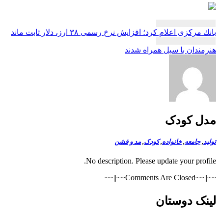
بری
ركزی اعلام كرد؛ افزایش نرخ رسمی ۳۸ ارز، دلار ثابت ماند
ته
ندان با سیل همراه شدند
ل کودک
,
جامعه
,
خانواده
,
کودک
,
مد و فشن
No description. Please update your prof
~~||~~Comment
ک دوستان