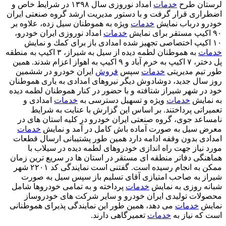
تان طرح
خدمات
امداد نوروزی سال ۱۳۹۸ در شرایط خاص و
اری قرار گرفت و با دستور مدیریت ارشد گروه صنعتی ایران
و درباب نمایش
خدمات
ویژه به هموطنان سیل زده، علاوه بر
خدمات
امداد نوروزی ایران خودرو،
ات
به هموطنان لطمه دیده از سیل به شیراز، ۳ اكیپ به منطقه
پل دختر، ۷ اكیپ به خرم آباد و ۹ اكیپ به اهواز اعزام شدند. همین
تیم مدیریتی
خدمات
سپس
فروش
ایران خودرو در ششمین
سال جدید، دوشادوش دیگر نیروهای امدادی به یاری هموطنان
در شهر شیراز شتافته و با حضور در كنار هموطنان لطمه دیده
مایش
خدمات
ویژه و تسهیل دسترسی به
خدمات
امدادی و
راتی پرداختند. بر اساس این گزارش با عنایت به شرایط
اعد جوی، گروه صنعتی ایران خودرو در كلیه استان های در
 سیل به صورت آماده باش كامل در آمد و نمایش
خدمات
دی بدون وقفه ادامه دارد همین طور پشتیبانی ارسال قطعات
 نیاز جهت راه اندازی خودروهای لطمه دیده در سیلاب با
نگی دفاتر منطقه ای مستقر در استان ها در سریع ترین زمان
ممكن به انجام رسیده است. گفتنی است نمایندگی كد ۲۲۰۱ شهر
ز به صاحب امتیازی آقای تسلیم باز سپس سیل به صورت
ه روزی به نمایش
خدمات
پرداخته و به تمامی خودروها شامل
لات تولیدی ایران خودرو و سایر شركت های خودروساز
یش
خدمات
می دهد، همین طور این نمایندگی پذیرای هموطنانی
كه نیاز به
خدمات
تعمیرگاهی دارند.