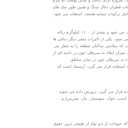
شتقات قطران ذغال سنگ و همین طور نمك های
مل تركیبات سیانید هستند، استفاده می شود.
برای دباغی یك تن پوست، تقریباً ۵۷ هزار لیتر آب مصرف می شود و بیشتر از ۱۱۰۰ كیلوگرم زباله
شود. یكی از تأثیرات منفی دیگر دباغی ها
ست كه سلامتی ساكنان منطقه را به خطر می
، میزان ابتلاء به سرطان خون در ناحیه ای از
ود دارد، ۵ برابر میزان ابتلاء به سرطان خون در سایر مناطق
د استفاده قرار می گیرد، آرسنیك است كه
ه قرار می گیرد، پرورش داده می شوند.
ز، اسب، خوك، سوسمار، مار، شترمرغ و …
كه حیوانات از بدو تولد از طبیعی ترین حقوق