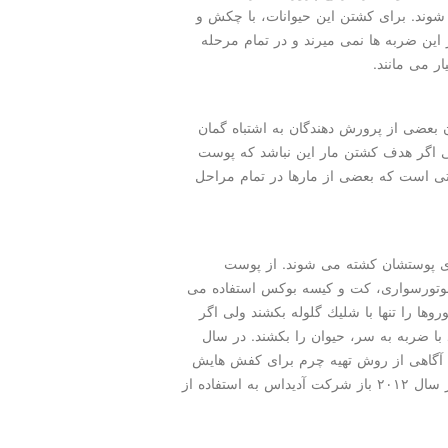
ول ۱.۲ تا ۱.۸ متر كشته می شوند. برای كشتن این حیوانات، با چكش و
ز این ضربه ها نمی میرند و در تمام مرحله
ر می مانند.
بعضی از پرورش دهندگان به اشتباه گمان
تی اگر هدف كشتن مار این نباشد كه پوست
تی است كه بعضی از مارها در تمام مراحل
رای پوستشان كشته می شوند. از پوست
 موتورسواری، كت و كیسه بوكس استفاده می
روها را تنها با شلیك گلوله بكشند ولی اگر
د با ضربه به سر، حیوان را بكشند. در سال
پس آگاهی از روش تهیه چرم برای كفش هایش
تصمیم گرفت تنها كفش هایی با چرم مصنوعی بخرد و در سال ۲۰۱۲ باز شركت آدیداس به استفاده از