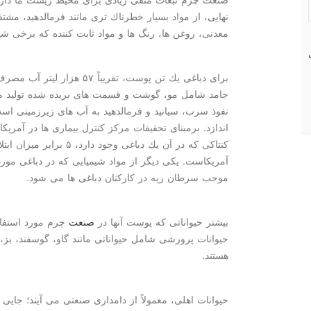
نهایی، از مواد بسیار خطرناك تری مانند فرمالدهید، م
معدنی، روغن ها، رنگ ها و مواد ثابت كننده كه برخی شا
جامد شامل مو، گوشت و قسمت های بریده شده تولید می 
نفوذ سرب، سیانید و فرمالدهید به آب های زیرزمینی ا
اندازد. برمبنای تحقیقات مركز كنترل بیماری ها در آمریكا
كنتاكی كه در آن یك دباغی وج
آمریكاست. یكی دیگر از مواد شیمیایی كه در دباغی مور
موجب سرطان ریه در كاركنان دباغی ها می شود.
بیشتر حیواناتی كه پوست آنها در
صنعت
چرم مورد استفاد
حیوانات پرورشی شامل حیواناتی مانند گاو، گوسفند، ب
هستند.
حیوانات اهلی، معمولاً از دامداری صنعتی می آیند؛ جایی 