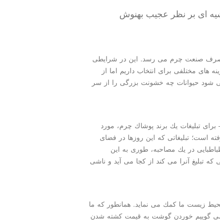
یه ای بر نظر عجیب بهنوش
ه مصرف صنعت چرم می رسد. این در شرایطی
 های مختلفی برای انتخاب داریم اما از
می شود حیوانات چه خشونت بزرگی را از سر
 برای تبلیغات یك برند پوشاك چرم، مورد
ته است؛ تبلیغاتی كه این روزها در فضای
اطبایی در یك مصاحبه، طوری به این
كه تبلیغ آنرا می كند از كجا می آید و ناشی
محیط زیست ما كمك می نماید. همانطور كه ما
می گوییم خوردن گوشت به قیمت كشته شدن