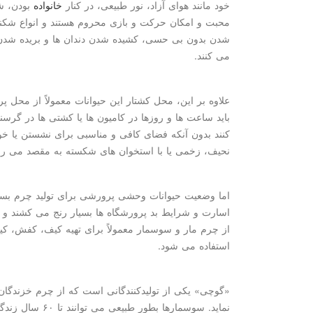
خود مانند هوای آزاد، نور طبیعی، در كنار
خانواده
بودن، ش
محبت و امكان حركت و بازی محروم هستند و انواع شكنجه 
شدن بدون بی حسی، كشیده شدن دندان ها و بریده شدن د
می كنند.
علاوه بر این، محل كشتار این حیوانات معمولاً از محل پر
باید ساعت ها و روزها در كامیون ها یا كشتی ها در گ
كنند بدون آنكه فضای كافی و مناسبی برای نشستن یا خوابی
نحیف، زخمی یا با استخوان های شكسته به مقصد می رسند
اما وضعیت حیوانات وحشی پرورشی برای تولید چرم بسیار
اسارت و شرایط بد پرورشگاه ها بسیار رنج می كشند و مع
از چرم مار و سوسمار معمولاً برای تهیه كیف، كفش، ك
استفاده می شود.
«گوچی» یكی از تولیدكنندگانی است كه از چرم خزندگان 