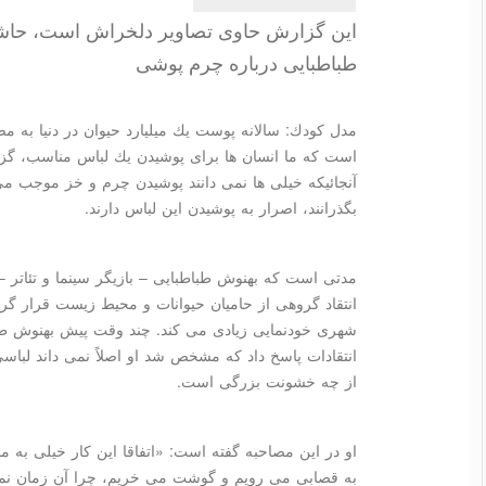
این گزارش حاوی تصاویر دلخراش است، حاش
طباطبایی درباره چرم پوشی
مدل كودك: سالانه پوست یك میلیارد حیوان در دنیا ب
است كه ما انسان ها برای پوشیدن یك لباس مناسب، گزینه
آنجائیكه خیلی ها نمی دانند پوشیدن چرم و خز موجب 
بگذرانند، اصرار به پوشیدن این لباس دارند.
مدتی است كه بهنوش طباطبایی – بازیگر سینما و تئاتر –
انتقاد گروهی از حامیان حیوانات و محیط زیست قرار گرف
شهری خودنمایی زیادی می كند. چند وقت پیش بهنوش طب
انتقادات پاسخ داد كه مشخص شد او اصلاً نمی داند لباسی 
از چه خشونت بزرگی است.
او در این مصاحبه گفته است: «اتفاقا این كار خیلی به 
به قصابی می رویم و گوشت می خریم، چرا آن زمان ن