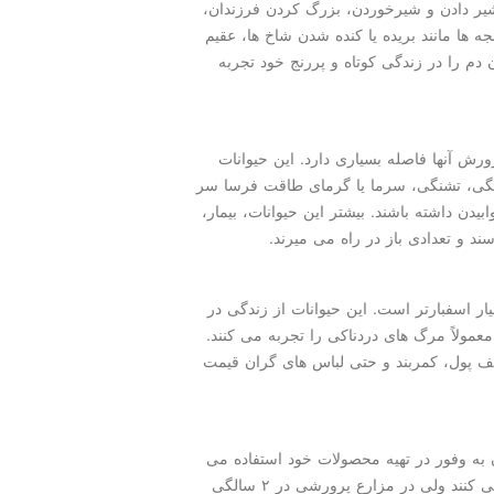
یر دادن و شیرخوردن، بزرگ كردن فرزندان،
ها مانند بریده یا كنده شدن شاخ ها، عقیم
م را در زندگی كوتاه و پررنج خود تجربه
ورش آنها فاصله بسیاری دارد. این حیوانات
رسنگی، تشنگی، سرما یا گرمای طاقت فرسا سر
دن داشته باشند. بیشتر این حیوانات، بیمار،
 و تعدادی باز در راه می میرند.
 اسفبارتر است. این حیوانات از زندگی در
مولاً مرگ های دردناكی را تجربه می كنند.
یف پول، كمربند و حتی لباس های گران قیمت
به وفور در تهیه محصولات خود استفاده می
نماید. سوسمارها بطور طبیعی می توانند تا ۶۰ سال زندگی كنند ولی در مزارع پرورشی در ۲ سالگی