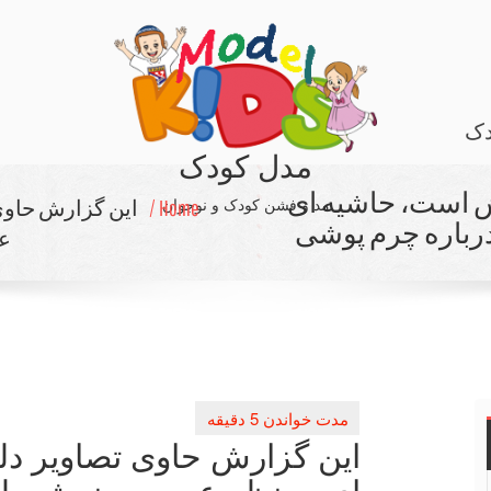
دک
مدل کودک
ش است، حاشیه ای
مد و فشن کودک و نوجوان
Home /
این گزارش حاوی
رباره چرم پوشی
عج
این گزارش حاوی تصاویر د
ای بر نظر عجیب بهنوش طبا