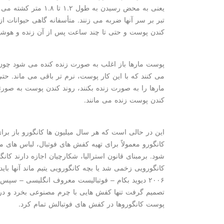
یعنی به محض رسیدن به ط
تبر بر سر آنها ضربه می زنند. متأسفانه گاهی حیوانات ا
كندن پوست و حتی تا چند ساعت پس از آن زنده و هوشیا
پوست مارها باز اغلب به صورت زنده كنده می شود چون 
می كنند كه با این كار پوست، نرم تر باقی می ماند. ح
مارها را به صورت زنده بكنند، روند كندن پوست به صور
كندن پوست زنده می مانند.
این در حالی است كه هر سال میلیون ها كانگورو باز ب
كانگورو معمولاً برای تهیه كفش های فوتبال، لباس های
شود. برمبنای قانون استرالیا، شكارچیان اجازه دارند كانگو
كانگورویی زخمی شد یا بچه كانگورویی یتیم ماند آنها بای
۲۰۰۶ دیوید بكام – فوتبالیست معروف انگلیسی – س
پوست كانگوروها در كفش های فوتبالش تمام كرد.