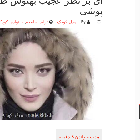
پوشی
-
By -
مدل کودک
تولید
,
جامعه
,
خانواده
,
کودک