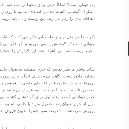
یك حیوان است؟ اتفاقاً خیلی برای محیط زیست خوب ا
مصارف گوشتی، كشته شده را استفاده نمائیم تا روی زمی
اتفاقات بدی را رقم می زند. این پوست و … باید بروند 
اگر شما هم مثل بهنوش طباطبایی فكر می كنید كه لب
حیوانی است كه گوشتش را می خوریم و اگر فكر می كنی
محیط زیست خود می باشید، حتما این گزارش را بخوانید.
شاید بیشتر ما فكر نماییم كه چرم، همیشه محصول جانب
چندان صادق نیست. گاهی چرم، هدف اصلی برای پرورش حیوانات ا
پررونق پرورش شترمرغ در آفریقای جنوبی از
فروش
چرم
محصول ثانویه است. یا در هند، سود
فروش
چرم بیشتر ا
چرم حیواناتی كه در وهله اول برای گوشتشان كشته می
توان از چرم بعنوان یك محصول مازاد یا جانبی نام برد. 
پرورش می دهند، ۲۰ درصد سود خودرا مدیون
فروش
چرم
صنعت چرم تبعات منفی زیادی برای محیط زیست ما دارد.