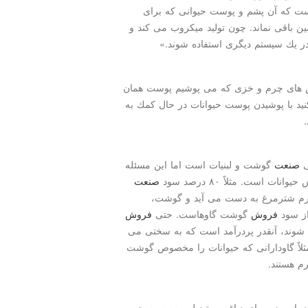
ست كه آن پشم و پوست حیوانی كه برای
ن باقی نماند. چون تولید میكروب می كند و
در یك سیستم دیگری استفاده شوند.»
اس های چرم و خزی كه می پوشیم پوست همان
د با پوشیدن پوست حیوانات در حال كمك به
ی
صنعت
گوشت و لبنیات است اما این مسئله
ست. مثلاً ۸۰ درصد سود
صنعت
 شترمرغ به دست می آید و گوشت،
ز سود
فروش
گوشت گاوهاست. حتی
فروش
 شوند، آنقدر پردرآمد است كه به سختی می
مثلاً گاودارانی كه حیوانات را مخصوص گوشت
 هستند.
 امروزه برای دباغی و تبدیل پوست به چرم