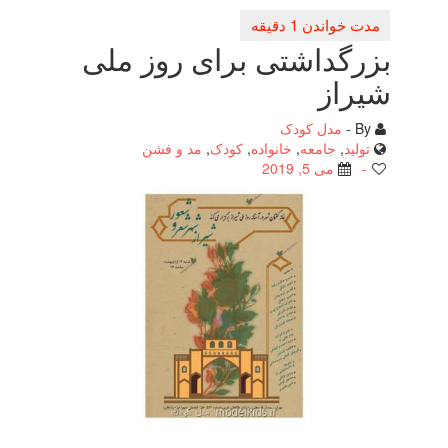
گداشتی برای روز ملی
از
مدل کودک
لید
,
جامعه
,
خانواده
,
کودک
,
مد و فشن
می 5, 2019