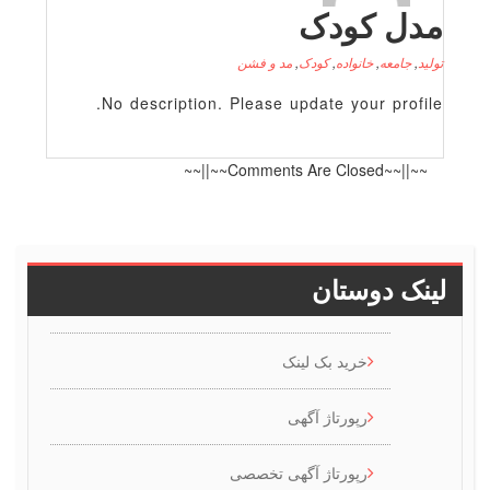
 کودک
عه
,
خانواده
,
کودک
,
مد و فشن
No description. Please update your p
~~||~~
دوستان
خرید بک لینک
رپورتاژ آگهی
رپورتاژ آگهی تخصصی