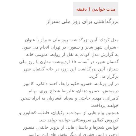
داشتی برای روز ملی شیراز
ودك: آیین بزرگداشت روز ملی شیراز با عنوان
ز، شهرِ شعر و شعور» در تهران انجام می شود.
ارش مدل كودك به نقل از روابط عمومی خانه
گفتمان شهر، در آستانه ۱۵ اردیبهشت مقارن با روز ملی
، آیین بزرگداشت این روز، در خانه گفتمان شهر
ر می گردد.
ن برنامه، خسرو حكیم رابط، احمد دالكی، كامبیز
ش، خسرو دهقان، علیرضا شجاع نوری، بهنام
نی، مهدی حاجتی و سجاد افشاریان به ایراد سخن
د پرداخت.
ن پیام هایی از سیداحمد وكیلیان، فاطمه كشاورز و
 كمالی سروستانی خوانده خواهد شد.
 شعرها و داستان هایی از پرویز خائفی، منصور
و امین فقیری از دیگر بخش های این مراسم