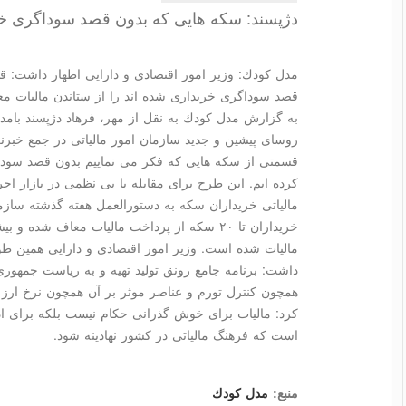
دژپسند: سكه هایی كه بدون قصد سوداگری خ
مدل كودك: وزیر امور اقتصادی و دارایی اظهار داشت: ق
قصد سوداگری خریداری شده اند را از ستاندن مالیات مع
به گزارش مدل كودك به نقل از مهر، فرهاد دژپسند بامدا
روسای پیشین و جدید سازمان امور مالیاتی در جمع خبرن
قسمتی از سكه هایی كه فكر می نماییم بدون قصد سوداگ
كرده ایم. این طرح برای مقابله با بی نظمی در بازار ا
مالیاتی خریداران سكه به دستورالعمل هفته گذشته سازمان
خریداران تا ۲۰ سكه از پرداخت مالیات معاف شده
مالیات شده است. وزیر امور اقتصادی و دارایی همین طور د
داشت: برنامه جامع رونق تولید تهیه و به ریاست جمهور
همچون كنترل تورم و عناصر موثر بر آن همچون نرخ ارز ر
كرد: مالیات برای خوش گذرانی حكام نیست بلكه برای ا
است كه فرهنگ مالیاتی در كشور نهادینه شود.
منبع:
مدل كودك