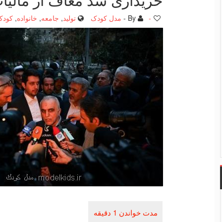
-
By -
مدل کودک
تولید
,
جامعه
,
خانواده
,
کودک