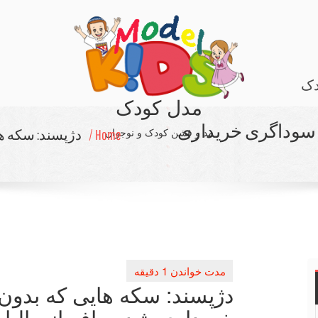
دک
مدل کودک
 سوداگری خریداری
مد و فشن کودک و نوجوان
Home /
دژپسند: سكه ه
دژپسند: سكه هایی كه بدو
خریداری شد معاف از مالی