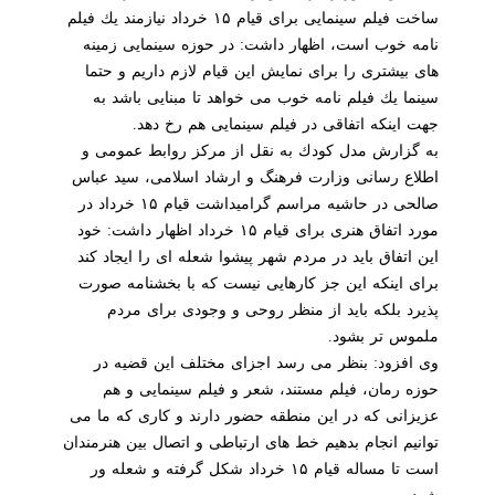
ساخت فیلم سینمایی برای قیام ۱۵ خرداد نیازمند یك فیلم
نامه خوب است، اظهار داشت: در حوزه سینمایی زمینه
های بیشتری را برای نمایش این قیام لازم داریم و حتما
سینما یك فیلم نامه خوب می خواهد تا مبنایی باشد به
جهت اینكه اتفاقی در فیلم سینمایی هم رخ دهد.
به گزارش مدل كودك به نقل از مركز روابط عمومی و
اطلاع رسانی وزارت فرهنگ و ارشاد اسلامی، سید عباس
صالحی در حاشیه مراسم گرامیداشت قیام ۱۵ خرداد در
مورد اتفاق هنری برای قیام ۱۵ خرداد اظهار داشت: خود
این اتفاق باید در مردم شهر پیشوا شعله ای را ایجاد كند
برای اینكه این جز كارهایی نیست كه با بخشنامه صورت
پذیرد بلكه باید از منظر روحی و وجودی برای مردم
ملموس تر بشود.
وی افزود: بنظر می رسد اجزای مختلف این قضیه در
حوزه رمان، فیلم مستند، شعر و فیلم سینمایی و هم
عزیزانی كه در این منطقه حضور دارند و كاری كه ما می
توانیم انجام بدهیم خط های ارتباطی و اتصال بین هنرمندان
است تا مساله قیام ۱۵ خرداد شكل گرفته و شعله ور