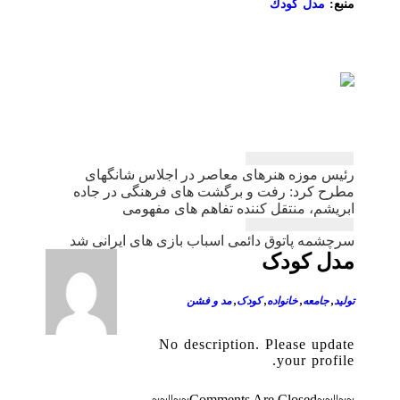
منبع:
مدل كودك
راهبری
رئیس موزه هنرهای معاصر در اجلاس شانگهای
نوشته
مطرح كرد: رفت و برگشت های فرهنگی در جاده
ابریشم، منتقل كننده تفاهم های مفهومی
سرچشمه پاتوق دائمی اسباب بازی های ایرانی شد
مدل کودک
تولید
,
جامعه
,
خانواده
,
کودک
,
مد و فشن
No description. Please update
your profile.
~~||~~Comments Are Closed~~||~~