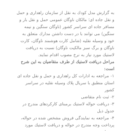
به گزارش مدل كودك به نقل از سازمان راهداری و حمل
و نقل جاده ای؛ مالكان ناوگان عمومی حمل و نقل بار و
مسافر جاده ای سراسر كشور (ناوگان سنگین و نیمه
سنگین) می توانند با در دست داشتن مدارك متعلق به
خود و وسیله نقلیه (شامل كارت هوشمند ناوگان، كارت
ناوگان و برگ سبز مالكیت ناوگان) نسبت به دریافت
لاستیك مورد نیاز به نرخ مصوب اقدام نمایند.
مراحل دریافت لاستیك از طرف متقاضیان به این شرح
است:
۱- مراجعه به ادارات كل راهداری و حمل و نقل جاده ای
استان منطبق با سریال پلاك وسیله نقلیه در سراسر
كشور
۲- ثبت نام متقاضی
۳- دریافت حواله لاستیك برمبنای كاركردهای مندرج در
جدول ذیل
۴- مراجعه به نمایندگی فروش مشخص شده در حواله،
پرداخت وجه مندرج در حواله و دریافت لاستیك مورد