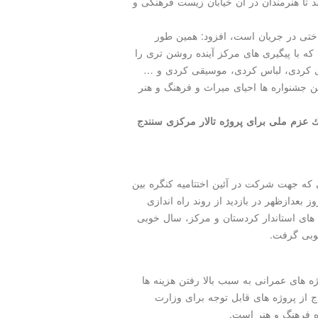
د تا هنرمندان در آن خیابان زیست فرهنگی و
ساختی در جریان است، افزود: همین طور
كه با پیگیری های مركز آینده روشن تری را
ای كردی، لباس كردی، موسیقی كردی و …
 جشنواره ها احیای میراث و فرهنگ و هنر
 عزم ملی برای پروژه تالار مركزی سنندج
كه جهت شركت در آئین اختتامیه كنگره بین
بعدازظهر در بازدید از روند راه اندازی
 سنندج اظهار نمود: سال ۹۷ با حمایت های استاندار كردستان و مركز، سال خوبی
خوبی گرفت.
ژه های عمرانی به سبب بالا رفتن هزینه ها
از پروژه های قابل توجه برای وزارت
ه فرهنگ و هنر است.