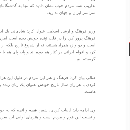
نداریم، شما مردم خوب نشان دادید كه تنها به گذشتگانتا
سراسر ایران و جهان ندارید.
وزیر فرهنگ و ارشاد اسلامی عنوان كرد: شادمانی یك ای
فرهنگ پرور كرد را در قلب تپنده خویش دیده است امری
است و دو واژه همزاد هستند، نه از شروع تاریخ بلكه از
كرد و اقوام ایرانی در كنار هم بوده اند و پابه پای هم با
گریسته ایم.
صالی بیان كرد: فرهنگ و هنر این مردم در طول این هز
كردی با هزاران سال تاریخ خودش بعنوان یك زبان زنده و
هاست.
وی ادامه داد: ادبیات كردی، شعر،
قصه
و آنچه كه به حو
و نشیب این قوم و مردم است و هنرهای آوایی این سرزمی