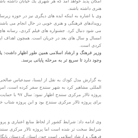
امكان پدید خواهد آمد كه هر شهری یك خیابان داشته باش
هنری داشته باشند.
وی با اشاره به اینكه ایده های دیگری نیز در حوزه زیر
رویدادهای فرهنگی و هنری خوبی در حال انجام می باشد 
می شود دنبال كرد. جشنواره های فیلم كردی، رسانه ه
امسال و سال های بعد در جریان است. همچون اهداف این
كردی است.
وزیر فرهنگ و ارشاد اسلامی همین طور اظهار داشت: یك
وجود دارد تا سریع تر به مرحله پایانی برسد.
به گزارش مدل كودك به نقل از ایسنا، سیدعباس صالحی 
المللی مشاهیر كرد به شهر سنندج سفر كرده است، امروز 
پروژه تالار مركزی
برای پروژه تالار مركزی سنندج بود و ابن پروژه شتاب 
وی ادامه داد: شرایط كشور از لحاظ منابع اعتباری و پرو
شرایط سخت تر شده است اما پروژه تالار مركزی سنندج 
فرهنگ و ارشاد اسلامی است چون استان كردستان پایگا