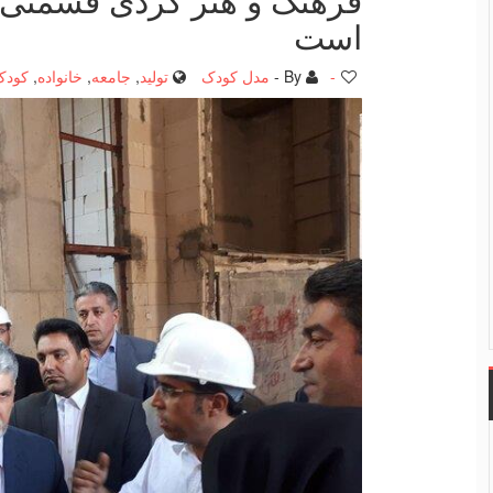
است
-
By -
مدل کودک
تولید
,
جامعه
,
خانواده
,
کودک