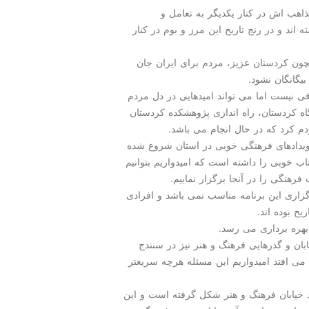
اهب اش در كنار یكدیگر به تعامل و
 اند و در رنج تاریخ این مرز و بوم در كنار
چون كردستان عزیز، مردم برای ایران جان
یگانگان نشود.
ی نیست اما می تواند امیدهایی در دل مردم
اه كردستان، راه اندازی پژوهشكده كردستان
م كرد كه در حال انجام می باشد.
رویدادهای فرهنگی خوبی در استان شروع شده
ب خوبی را داشته است كه امیدواریم بتوانیم
ت فرهنگی را در آنجا برگزار نماییم.
زاری این برنامه مناسب نمی باشد و افرادی
یخ بوده اند.
بهره برداری می رسد.
بان و گذرهایی فرهنگ و هنر نیز در سنندج
 می افتد امیدواریم این مسئله هرچه سریعتر
د خیابان فرهنگ و هنر شكل گرفته است و این