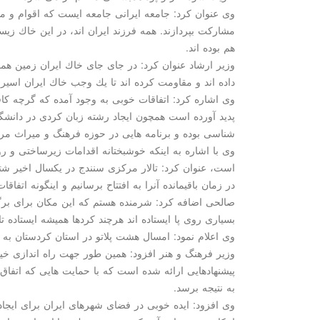
وی عنوان كرد: جامعه ایرانی جامعه ایست كه اقوام و مذ
مشاركت بپردازند. همه فرزند ایران اند، در این خاك زیسته
هم بوده اند.
وزیر ارشاد عنوان كرد: در جای جای خاك ایران زمین هم
داده اند و مقاومت كرده اند تا یك وجب خاك ایران اسیر ب
وی اشاره كرد: اتفاقات خوبی به وجود آمده كه گرچه كاف
پدید آورده است همچون ایجاد رشته زبان كردی در دانشگ
شناسی بوده و برنامه هایی در حوزه فرهنگ و میراث مرد
وی با اشاره به اینكه خوشبختانه اقدامات زیرساختی و 
است، عنوان كرد: تالار مركزی سنندج در یكسال اخیر شتا
در زمان باقیمانده آنرا به افتتاح برسانیم و اینگونه اتفاقا
صالحی اضافه كرد: شرمنده هستم كه این مكان برای برگ
بسیاری روی پا ایستاده اند هرچند كردها همیشه ایستاده تار
وی اعلام نمود: امسال هشت پلاتو در استان كردستان به 
وزیر فرهنگ و هنر افزود: همین طور جهت راه اندازی خیا
پیشنهادهایی ارائه شده است كه با حمایت هایی كه اتفاق
به نتیجه برسد.
وی افزود: ایده خوبی در فضای شهرهای ایران برای ایجا