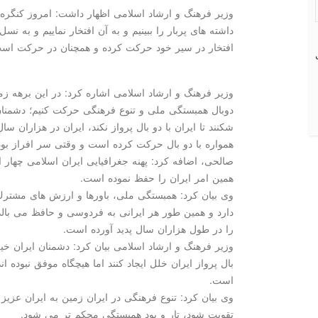
وزیر فرهنگ و ارشاد اسلامی اظهار داشت: امروز كنگره
داشته های پربار را ببینیم و به آن افتخار نماییم و به ن
افتخار در سیر خود حركت كرده و همچنان در حركت اس
وزیر فرهنگ و ارشاد اسلامی اشاره كرد: در این برهه زمان
دوبال همبستگی ملی و تنوع فرهنگی حركت كنیم؛ دشمنان 
شكنند تا ایران با دو بال پرواز نكند، ایران در هزاران
همواره با دو بال حركت كرده است و وقتی سر افراز بوده 
صالحی، اضافه كرد: پهنه جغرافیایی ایران اسلامی چهار 
همین امر ایران را حفظ نموده است.
وی بیان كرد: همبستگی ملی، باورها و ارزش های مشترك،
دارد و همین طور هر ایرانی به فردوسی و حافظ می بالد
را در طول هزاران سال پدید آورده است.
وزیر فرهنگ و ارشاد اسلامی بیان كرد: دشمنان ایران خی
بال پرواز ایران خلل ایجاد كنند اما هیچگاه موفق نبوده ا
است.
وی بیان كرد: تنوع فرهنگی در ایران زمین به ایران عزیز
تقویت شود، تار و پود همبستگی محكم تر می شود.