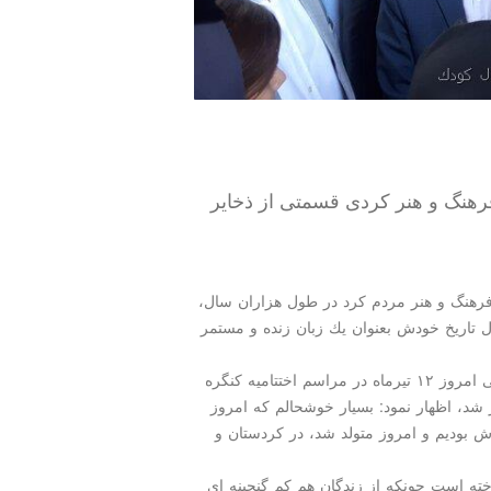
فرهنگ و هنر كردی قسمتی از ذخایر
رهنگ و هنر مردم كرد در طول هزاران سال،
 تاریخ خودش بعنوان یك زبان زنده و مستمر
به گزارش مدل كودك به نقل از ایسنا، سید عباس صالحی امروز ۱۲ تیرماه در مراسم اختتامیه كنگره
 شد، اظهار نمود: بسیار خوشحالم كه امروز
بودیم و امروز متولد شد، در كردستان و
خته است چونكه از زندگان هم كم گنجینه ای